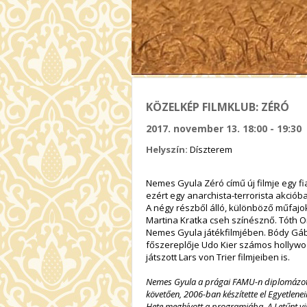
KÖZELKÉP FILMKLUB: ZÉRÓ
2017. november 13. 18:00 - 19:30
Helyszín:
Díszterem
Nemes Gyula Zéró című új filmje egy f
ezért egy anarchista-terrorista akciób
A négy részből álló, különböző műfajo
Martina Kratka cseh színésznő. Tóth Or
Nemes Gyula játékfilmjében. Bódy Gábo
főszereplője Udo Kier számos hollywoo
játszott Lars von Trier filmjeiben is.
Nemes Gyula a prágai FAMU-n diplomázott
követően, 2006-ban készítette el Egyetleneim
Hete meghívott a programjába. A Letűnt vil