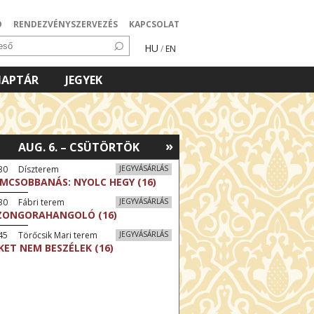
Ó
RENDEZVÉNYSZERVEZÉS
KAPCSOLAT
HU
/
EN
NAPTÁR
JEGYEK
»
AUG. 6. – CSÜTÖRTÖK
:30 Díszterem
JEGYVÁSÁRLÁS
LMCSOBBANÁS: NYOLC HEGY (16)
30 Fábri terem
JEGYVÁSÁRLÁS
ZONGORAHANGOLÓ (16)
45 Törőcsik Mari terem
JEGYVÁSÁRLÁS
KET NEM BESZÉLEK (16)