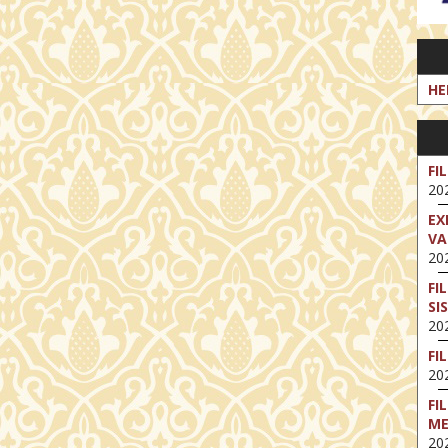
HE
FI
202
EX
VA
202
FI
SI
202
FI
202
FI
M
202