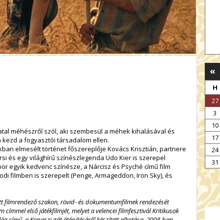
«
H
27
3
10
iatal méhészről szól, aki szembesül a méhek kihalásával és
17
a kezd a fogyasztói társadalom ellen.
kban elmesélt történet főszereplője Kovács Krisztián, partnere
24
si és egy világhírű színészlegenda Udo Kier is szerepel
31
r egyik kedvenc színésze, a Nárcisz és Psyché című film
di filmben is szerepelt (Penge, Armageddon, Iron Sky), és
 filmrendező szakon, rövid- és dokumentumfilmek rendezését
 címmel első játékfilmjét, melyet a velencei filmfesztivál Kritikusok
ág című, a Kopaszi gát átépítéséről készített alkotása, 2008-ban