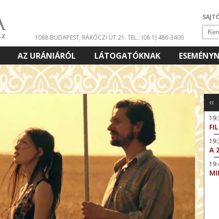
SAJT
1088 BUDAPEST, RÁKÓCZI ÚT 21.
TEL.: (06 1) 486-3400
AZ URÁNIÁRÓL
LÁTOGATÓKNAK
ESEMÉNY
«
19
FI
19:
A 
19:
MI