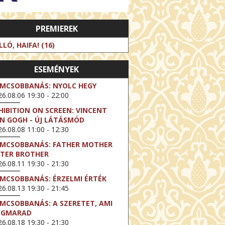
PREMIEREK
LLÓ, HAIFA! (16)
ESEMÉNYEK
LMCSOBBANÁS: NYOLC HEGY
6.08.06 19:30 - 22:00
HIBITION ON SCREEN: VINCENT
N GOGH - ÚJ LÁTÁSMÓD
6.08.08 11:00 - 12:30
LMCSOBBANÁS: FATHER MOTHER
STER BROTHER
6.08.11 19:30 - 21:30
LMCSOBBANÁS: ÉRZELMI ÉRTÉK
6.08.13 19:30 - 21:45
LMCSOBBANÁS: A SZERETET, AMI
EGMARAD
6.08.18 19:30 - 21:30