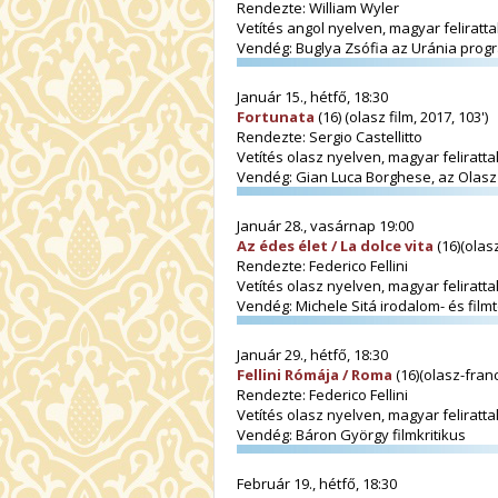
Rendezte: William Wyler
Vetítés angol nyelven, magyar felirattal
Vendég: Buglya Zsófia az Uránia prog
Január 15., hétfő, 18:30
Fortunata
(16) (olasz film, 2017, 103')
Rendezte: Sergio Castellitto
Vetítés olasz nyelven, magyar felirattal
Vendég: Gian Luca Borghese, az Olasz 
Január 28., vasárnap 19:00
Az édes élet / La dolce vita
(16)(olasz
Rendezte: Federico Fellini
Vetítés olasz nyelven, magyar felirattal
Vendég: Michele Sitá irodalom- és film
Január 29., hétfő, 18:30
Fellini Rómája / Roma
(16)(olasz-franci
Rendezte: Federico Fellini
Vetítés olasz nyelven, magyar felirattal
Vendég: Báron György filmkritikus
Február 19., hétfő, 18:30