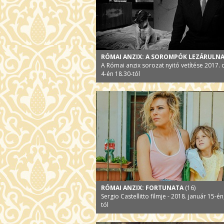
RÓMAI ANZIX: A SOROMPÓK LEZÁRULN
A Római anzix sorozat nyitó vetítése 2017
4-én 18.30-tól
RÓMAI ANZIX: FORTUNATA
(16)
Sergio Castellitto filmje - 2018. január 15-én
tól