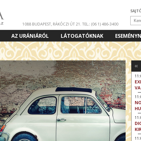
SAJT
1088 BUDAPEST, RÁKÓCZI ÚT 21.
TEL.: (06 1) 486-3400
AZ URÁNIÁRÓL
LÁTOGATÓKNAK
ESEMÉNY
«
11
EX
VA
11
NO
HU
11:
DI
KI
11: