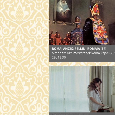
RÓMAI ANZIX: FELLINI RÓMÁJA
(16)
A modern film mesterének Róma-képe - 201
29., 18.30