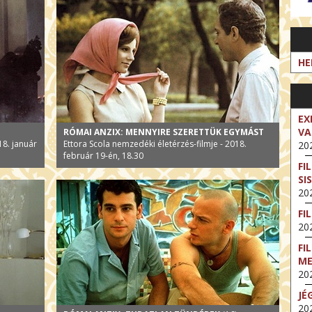
HE
EX
VA
RÓMAI ANZIX: MENNYIRE SZERETTÜK EGYMÁST
8. január
Ettora Scola nemzedéki életérzés-filmje - 2018.
202
február 19-én, 18.30
FI
SI
202
FI
202
FI
M
202
JÉ
202