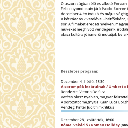
Olaszországban élő és alkotó
Ferzan
Fellini nyomdokain járó
Paolo Sorren
december 4-én induló és május végéig t
a két ráadás kivételével - hétfőnként,
sor. A filmeket eredeti nyelven, magyar f
műveket meghívott vendégeink, irodal
olasz kultúra jó ismerői mutatják be 
Részletes program:
December 4., hétfő, 18:30
A sorompók lezárulnak / Umberto 
Rendezte: Vittorio De Sica
Vetítés olasz nyelven, magyar felirattal
A sorozatot megnyitja: Gian Luca Borgh
Vendég: Pintér Judit filmkritikus
December 28., csütörtök, 16:00
Római vakáció / Roman Holiday
(amer