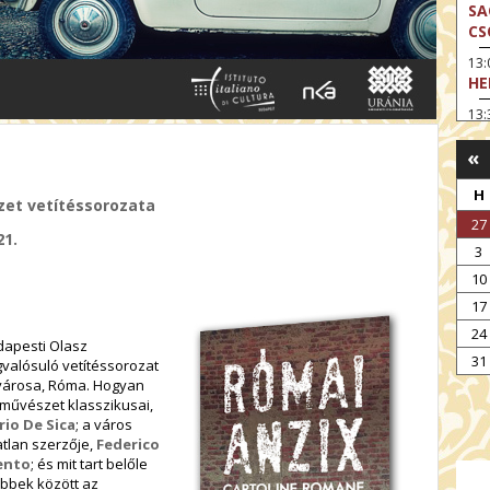
SA
CS
13
HE
13:
A 
«
13
MA
H
ézet vetítéssorozata
14:
27
ME
21.
3
15
10
MO
17
15
24
OD
dapesti Olasz
31
valósuló vetítéssorozat
16:
fővárosa, Róma. Hogyan
TA
lmművészet klasszikusai,
17:
rio De Sica
; a város
MO
tlan szerzője,
Federico
ento
; és mit tart belőle
17
öbbek között az