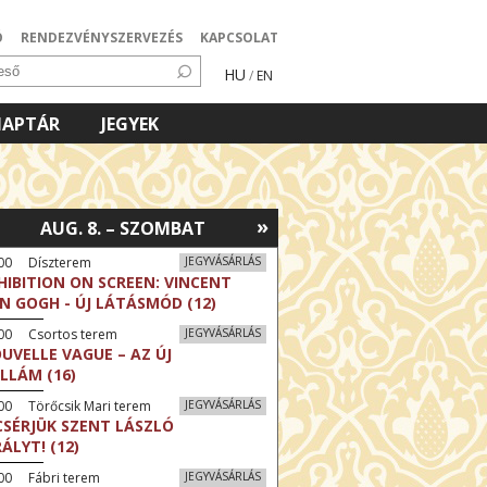
Ó
RENDEZVÉNYSZERVEZÉS
KAPCSOLAT
HU
/
EN
NAPTÁR
JEGYEK
»
AUG. 8. – SZOMBAT
:00 Díszterem
JEGYVÁSÁRLÁS
HIBITION ON SCREEN: VINCENT
N GOGH - ÚJ LÁTÁSMÓD (12)
:00 Csortos terem
JEGYVÁSÁRLÁS
UVELLE VAGUE – AZ ÚJ
LLÁM (16)
00 Törőcsik Mari terem
JEGYVÁSÁRLÁS
CSÉRJÜK SZENT LÁSZLÓ
RÁLYT! (12)
00 Fábri terem
JEGYVÁSÁRLÁS