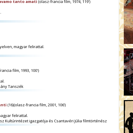
ravamo tanto amati
(olasz-francia film, 1974, 119')
.
yelven, magyar felirattal.
rancia film, 1993, 100')
al.
omány Tanszék
anti
(16)(olasz-francia film, 2001, 106’)
agyar felirattal.
 Kultúrintézet igazgatója és Csantavéri Júlia filmtörténész