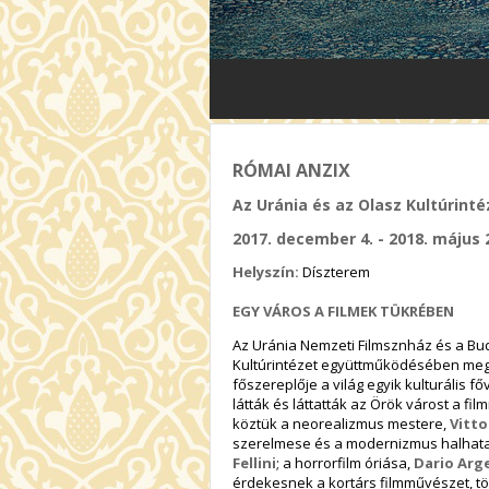
RÓMAI ANZIX
Az Uránia és az Olasz Kultúrint
2017. december 4. - 2018. május 
Helyszín:
Díszterem
EGY VÁROS A FILMEK TÜKRÉBEN
Az Uránia Nemzeti Filmsznház és a Bu
Kultúrintézet együttműködésében meg
főszereplője a világ egyik kulturális 
látták és láttatták az Örök várost a fi
köztük a neorealizmus mestere,
Vitto
szerelmese és a modernizmus halhata
Fellini
; a horrorfilm óriása,
Dario Arg
érdekesnek a kortárs filmművészet, t