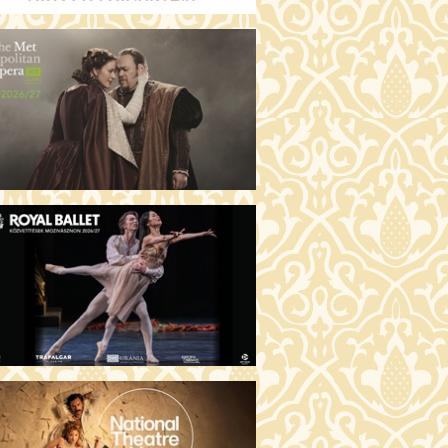
GENTIN TÖRTÉNETEK (16)
00 Fábri terem
JEGYVÁSÁRLÁS
 ÖRDÖG PRADÁT VISEL 2. (12)
:00 Csortos terem
JEGYVÁSÁRLÁS
ÁM ALMÁI (16)
00 Törőcsik Mari terem
JEGYVÁSÁRLÁS
GYAN TUDNÉK ÉLNI
LKÜLED? (12)
:00 Díszterem
JEGYVÁSÁRLÁS
ÜSSZEIA (16)