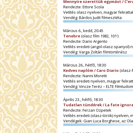
Mennyire szerettük egymást / C'e
Rendezte: Ettore Scola
Vetítés olasz nyelven, magyar felirattal
Vendég: Bárdos Judit filmesztéta
Március 6., kedd, 20:45
Tenebre
(olasz film 1982, 101')
Rendezte: Dario Argento
Vetítés eredeti (angol-olasz-spanyol) n
Vendég: Varga Zoltán filmtörténész
Március 26., hétfő, 18:30
Kedves naplóm / Caro Diario
(olasz-f
Rendezte: Nanni Moretti
Vetítés eredeti nyelven, magyar feliratt
Vendég: Vincze Teréz – ELTE Filmtud
Április 23., hétfő, 18:30
Tudatlan tündérek / La fate ignor
Rendezte: Ferzan Ozpetek
Vetítés eredeti (olasz-török) nyelven, m
Vendégek: Gian Luca Borghese, az Olasz