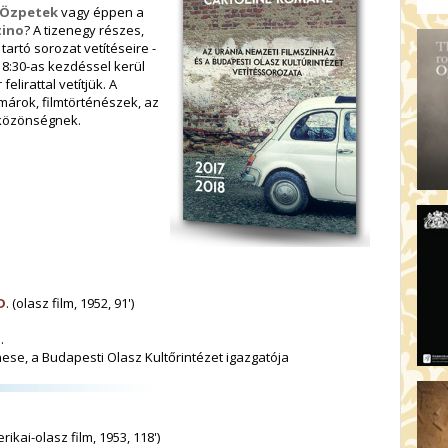
AR
 Özpetek
vagy éppen a
tino
? A tizenegy részes,
19:
artó sorozat vetítéseire -
AZ
 18:30-as kezdéssel kerül
19
elirattal vetítjük. A
ÁD
márok, filmtörténészek, az
a közönségnek.
19:
HO
NÉ
19
OD
D
. (olasz film, 1952, 91')
.
ese, a Budapesti Olasz Kultőrintézet igazgatója
ikai-olasz film, 1953, 118')