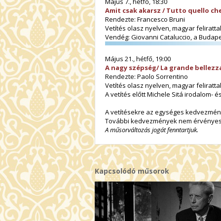
Május 7., hétfő, 18:30
Amit csak akarsz / Tutto quello ch
Rendezte: Francesco Bruni
Vetítés olasz nyelven, magyar felirattal
Vendég: Giovanni Cataluccio, a Budap
Május 21., hétfő, 19:00
A nagy szépség/ La grande bellezz
Rendezte: Paolo Sorrentino
Vetítés olasz nyelven, magyar felirattal
A vetítés előtt Michele Sitá irodalom-
A vetítésekre az egységes kedvezménye
További kedvezmények nem érvényes
A műsorváltozás jogát fenntartjuk.
Kapcsolódó műsorok