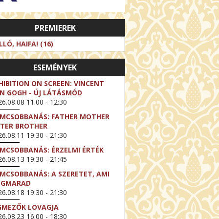
PREMIEREK
LLÓ, HAIFA! (16)
ESEMÉNYEK
HIBITION ON SCREEN: VINCENT
N GOGH - ÚJ LÁTÁSMÓD
6.08.08 11:00 - 12:30
LMCSOBBANÁS: FATHER MOTHER
STER BROTHER
6.08.11 19:30 - 21:30
LMCSOBBANÁS: ÉRZELMI ÉRTÉK
6.08.13 19:30 - 21:45
LMCSOBBANÁS: A SZERETET, AMI
EGMARAD
6.08.18 19:30 - 21:30
GMEZŐK LOVAGJA
6.08.23 16:00 - 18:30