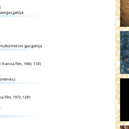
.
ramigazgatója
.
Kultúrintézet igazgatója
-francia film, 1960, 174’)
.
történész
a film, 1972, 128')
.