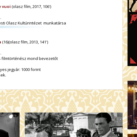
e vuoi
(olasz film, 2017, 106')
.
esti Olasz Kultúrintézet munkatársa
a
(16)(olasz film, 2013, 141')
.
 és filmtörténész mond bevezetőt
s jegyár: 1000 forint
ek.