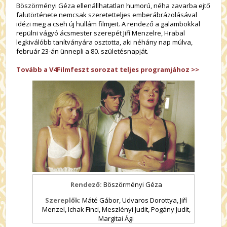
Böszörményi Géza ellenállhatatlan humorú, néha zavarba ejtő
falutörténete nemcsak szeretetteljes emberábrázolásával
idézi meg a cseh új hullám filmjeit. A rendező a galambokkal
repülni vágyó ácsmester szerepét Jiří Menzelre, Hrabal
legkiválóbb tanítványára osztotta, aki néhány nap múlva,
február 23-án ünnepli a 80. születésnapját.
Tovább a V4Filmfeszt sorozat teljes programjához >>
Rendező:
Böszörményi Géza
Szereplők
: Máté Gábor, Udvaros Dorottya, Jiří
Menzel, Ichak Finci, Meszlényi Judit, Pogány Judit,
Margitai Ági