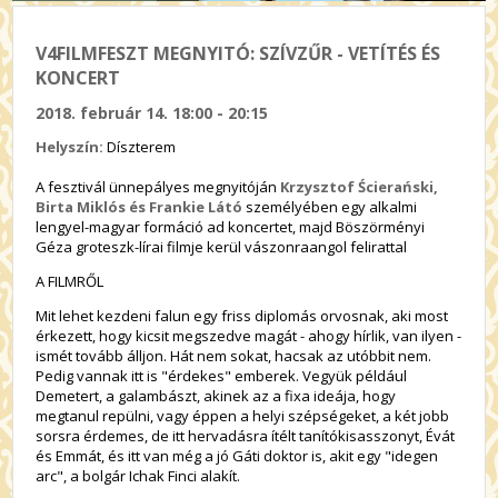
V4FILMFESZT MEGNYITÓ: SZÍVZŰR - VETÍTÉS ÉS
KONCERT
2018. február 14. 18:00 - 20:15
Helyszín:
Díszterem
A fesztivál ünnepályes megnyitóján
Krzysztof Ścierański,
Birta Miklós és Frankie Látó
személyében egy alkalmi
lengyel-magyar formáció ad koncertet, majd Böszörményi
Géza groteszk-lírai filmje kerül vászonraangol felirattal
A FILMRŐL
Mit lehet kezdeni falun egy friss diplomás orvosnak, aki most
érkezett, hogy kicsit megszedve magát - ahogy hírlik, van ilyen -
ismét tovább álljon. Hát nem sokat, hacsak az utóbbit nem.
Pedig vannak itt is "érdekes" emberek. Vegyük például
Demetert, a galambászt, akinek az a fixa ideája, hogy
megtanul repülni, vagy éppen a helyi szépségeket, a két jobb
sorsra érdemes, de itt hervadásra ítélt tanítókisasszonyt, Évát
és Emmát, és itt van még a jó Gáti doktor is, akit egy "idegen
arc", a bolgár Ichak Finci alakít.