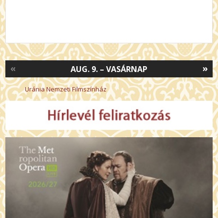
«
»
AUG. 9. – VASÁRNAP
Uránia Nemzeti Filmszínház