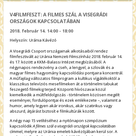
V4FILMFESZT: A FILMES SZÁL A VISEGRÁDI
ORSZÁGOK KAPCSOLATÁBAN
2018. február 14. 14:00 - 18:00
Helyszín:
Uránia Kávézó
A Visegrádi Csoport országainak alkotásaiból rendez
filmfesztivált az Uránia Nemzeti Filmszínház 2018. február 14.
és 17. között a KKM–Balassi Intézet megbízásából. A
négynapos rendezvény a cseh, a lengyel, a szlovák és a
magyar filmes hagyomány kapcsolódási pontjaira koncentrál.
A műfajilag változatos filmprogram a kultikus vígjátékoktól a
klasszikus televíziós mesefilmeken át a történelmi tabukat
feszegető filmekig terjed. Központi hívószavai közül
kiemelkedik a múltfeldolgozás - történelem közösen megélt
eseményei, fordulópontjai és ezek emlékezete –, valamint a
humor, amely legyen akár ironikus, akár szatirikus vagy
abszurd, átjárást biztosít e filmkultúrák között.
A négy nap 15 vetítéséhez a nyitónapon szimpózium
kapcsolódik
A filmes szál a visegrádi országok kapcsolatában
címmel, melyre az Uránia emeleti kávézójában kerül sor. A