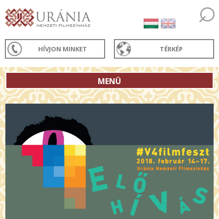
HÍVJON MINKET
TÉRKÉP
MENÜ