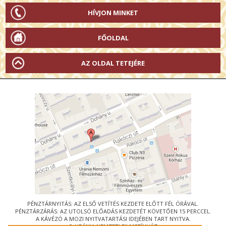
HÍVJON MINKET
FŐOLDAL
AZ OLDAL TETEJÉRE
PÉNZTÁRNYITÁS: AZ ELSŐ VETÍTÉS KEZDETE ELŐTT FÉL ÓRÁVAL.
PÉNZTÁRZÁRÁS: AZ UTOLSÓ ELŐADÁS KEZDETÉT KÖVETŐEN 15 PERCCEL.
A KÁVÉZÓ A MOZI NYITVATARTÁSI IDEJÉBEN TART NYITVA.