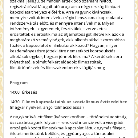
szakmai jellegű, de minden érdeklődő számára nyitott,
regisztrációval látogatható program a négy ország filmipari
kapcsolatait helyezi előtérbe. Arra vagyunk kíváncsiak,
mennyire voltak intenzívek a régió filmszakmai kapcsolatai a
rendszerváltás előtt, és mennyire intenzívek ma. Milyen
intézmények – egyetemek, fesztiválok, szervezetek –
erősítették és erősítik ma az átjárhatóságot, illetve kik azok a
meghatározó személyiségek, akik alkotásaikkal szorosabbra
fűzték a kapcsolatot e filmkultúrák között? Hogyan, milyen
kezdeményezésre jöttek létre nemzetközi koprodukciós
alkotások egykor, hogyan jönnek létre ma? A kérdések sora
folytatható, a témát felkért előadók: filmesztéták,
filmtörténészek és filmszakemberek világítják meg.
Program
14:00 Érkezés
14:30
Filmes kapcsolataink az szocializmus évtizedeiben
(magyar nyelven, angol tolmácsolással)
A nagykorúvá lett filmművészet korában – történelmi adottság,
összezártságunk folytán – rendkívül intenzív volt a visegrádi
országok közötti filmszakmai kapcsolat: láttuk egymás filmjeit,
ihletet merítettünk belőlük, és „gyúanyagot a társadalmi