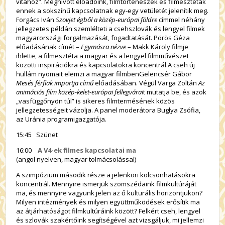
vitához”. Meghívott előadóink, filmtörténészek és filmesztéták
ennek a sokszínű kapcsolatnak egy-egy vetületét jelenítik meg.
Forgács Iván
Szovjet égből a közép-európai földre
címmel néhány
jellegzetes példán szemlélteti a csehszlovák és lengyel filmek
magyarországi forgalmazását, fogadtatását. Pörös Géza
előadásának címét –
Egymásra nézve
– Makk Károly filmje
ihlette, a filmesztéta a magyar és a lengyel filmművészet
közötti inspirációkra és kapcsolatokra koncentrál.A cseh új
hullám nyomait elemzi a magyar filmbenGelencsér Gábor
Mesés férfiak importja című
előadásában. Végül Varga Zoltán
Az
animációs film közép-kelet-európai fellegvárai
t mutatja be, és azok
„vasfüggőnyön túl” is sikeres filmtermésének közös
jellegzetességeit vázolja. A panel moderátora Buglya Zsófia,
az Uránia programigazgatója.
15:45 Szünet
16:00
A V4-ek filmes kapcsolatai ma
(angol nyelven, magyar tolmácsolással)
A szimpózium második része a jelenkori kölcsönhatásokra
koncentrál. Mennyire ismerjük szomszédaink filmkultúráját
ma, és mennyire vagyunk jelen az ő kulturális horizontjukon?
Milyen intézmények és milyen együttműködések erősítik ma
az átjárhatóságot filmkultúráink között? Felkért cseh, lengyel
és szlovák szakértőink segítségével azt vizsgáljuk, mi jellemzi