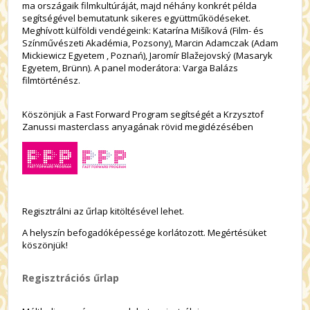
ma országaik filmkultúráját, majd néhány konkrét példa
segítségével bemutatunk sikeres együttműködéseket.
Meghívott külföldi vendégeink: Katarína Mišíková (Film- és
Színművészeti Akadémia, Pozsony), Marcin Adamczak (Adam
Mickiewicz Egyetem , Poznań), Jaromír Blažejovský (Masaryk
Egyetem, Brünn). A panel moderátora: Varga Balázs
filmtörténész.
Köszönjük a Fast Forward Program segítségét a Krzysztof
Zanussi masterclass anyagának rövid megidézésében
Regisztrálni az űrlap kitöltésével lehet.
A helyszín befogadóképessége korlátozott. Megértésüket
köszönjük!
Regisztrációs űrlap