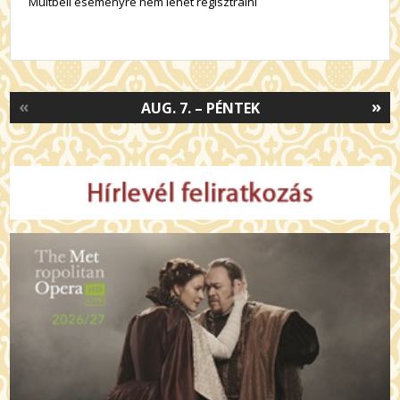
Múltbeli eseményre nem lehet regisztrálni
«
»
AUG. 7. – PÉNTEK