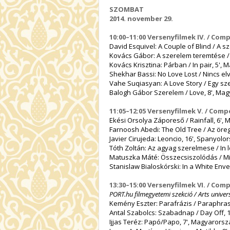
SZOMBAT
2014. november 29.
10:00–11:00 Versenyfilmek IV. / Comp
David Esquivel: A Couple of Blind / A 
Kovács Gábor: A szerelem teremtése /
Kovács Krisztina: Párban / In pair, 5'
Shekhar Bassi: No Love Lost / Nincs el
Vahe Suqiasyan: A Love Story / Egy sz
Balogh Gábor Szerelem / Love, 8', Ma
11:05–12:05 Versenyfilmek V. / Compe
Ekési Orsolya Záporeső / Rainfall, 6',
Farnoosh Abedi: The Old Tree / Az öreg f
Javier Cirujeda: Leoncio, 16', Spanyolo
Tóth Zoltán: Az agyag szerelmese / In
Matuszka Máté: Összecsiszolódás / Mis
Stanislaw Bialoskórski: In a White Env
13:30–15:00 Versenyfilmek VI. / Comp
PORT.hu filmegyetemi szekció / Arts univers
Kemény Eszter: Parafrázis / Paraphra
Antal Szabolcs: Szabadnap / Day Off, 
Ijjas Teréz: Papó/Papo, 7', Magyarors