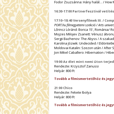
Fodor Zsuzsánna: Hány halál… / How 
16:30-17:00 Partnerfesztivál vetíté
17:10–18:40 Versenyfilmek III. / Compe
PORT.hu filmegyetemi szekció / Arts univers
Lőrincz Lóránd: Borica 15', Románia/ 
Mojzes Milojev Zsanett: Vénusz átvonu
Sergii Bazhenov: The Abyss / A szakadé
Karolina Józwik: Undecided / Eldöntetl
Moldovai Katalin: Szezon után / After
Jon Mikel Caballero: Hibernation / Hib
19:00 Az élet mint nemi úton terje
Rendezte: Krzysztof Zanussi
Helyár: 800 Ft
Tovább a filmismertetőhöz és jegy
21:00 Chico
Rendezte: Fekete Ibolya
Helyár: 800 Ft
Tovább a filmismertetőhöz és jegy