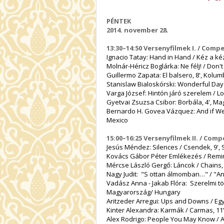
PÉNTEK
2014. november 28.
13:30–14:50 Versenyfilmek I. / Compet
Ignacio Tatay: Hand in Hand / Kéz a ké
Molnár-Héricz Boglárka: Ne félj! / Don
Guillermo Zapata: El balsero, 8', Kolu
Stanislaw Bialoskórski: Wonderful Day 
Varga József: Hintón járó szerelem / 
Gyetvai Zsuzsa Csibor: Borbála, 4', M
Bernardo H. Govea Vázquez: And if We Sh
Mexico
15:00–16:25 Versenyfilmek II. / Compe
Jesús Méndez: Silences / Csendek, 9',
Kovács Gábor Péter Emlékezés / Remin
Mércse László Gergő: Láncok / Chains
Nagy Judit: "S ottan álmomban…" / "A
Vadász Anna - Jakab Flóra: Szerelmi tört
Magyarország/ Hungary
Aritzeder Arregui: Ups and Downs / Eg
Kinter Alexandra: Karmák / Carmas, 1
Alex Rodrigo: People You May Know / A