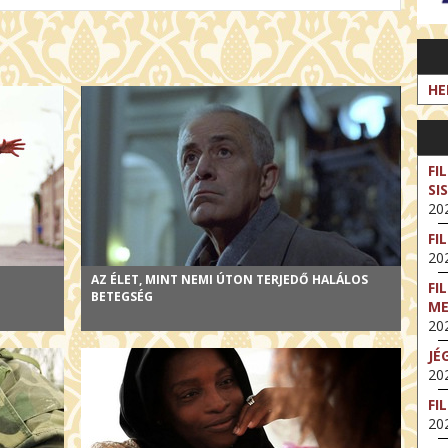
HE
FI
SI
202
FI
202
AZ ÉLET, MINT NEMI ÚTON TERJEDŐ HALÁLOS
FI
BETEGSÉG
M
202
JÉ
202
FI
202