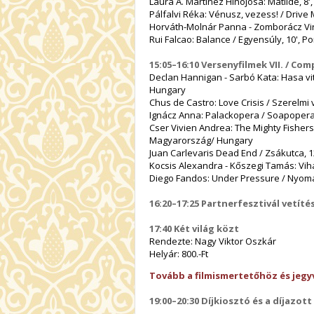
Laura A. Martínez Hinojosa: Matilde, 8'
Pálfalvi Réka: Vénusz, vezess! / Driv
Horváth-Molnár Panna - Zomborácz Vi
Rui Falcao: Balance / Egyensúly, 10', Po
15:05–16:10 Versenyfilmek VII. / Comp
Declan Hannigan - Sarbó Kata: Hasa vi
Hungary
Chus de Castro: Love Crisis / Szerelmi
Ignácz Anna: Palackopera / Soapopera
Cser Vivien Andrea: The Mighty Fishers 
Magyarország/ Hungary
Juan Carlevaris Dead End / Zsákutca, 
Kocsis Alexandra - Kőszegi Tamás: Vih
Diego Fandos: Under Pressure / Nyomás
16:20–17:25 Partnerfesztivál vetít
17:40 Két világ közt
Rendezte: Nagy Viktor Oszkár
Helyár: 800.-Ft
Tovább a filmismertetőhöz és jegy
19:00–20:30 Díjkiosztó és a díjazott