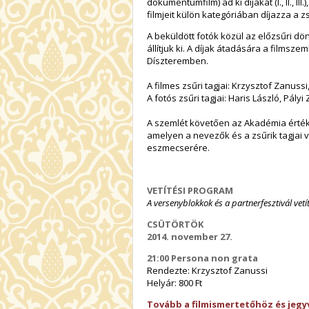
dokumentumfilm) ad ki díjakat (I., II., I
filmjeit külön kategóriában díjazza a zs
A beküldött fotók közül az előzsűri d
állítjuk ki. A díjak átadására a filmsze
Díszteremben.
A filmes zsűri tagjai: Krzysztof Zanuss
A fotós zsűri tagjai: Haris László, Pál
A szemlét követően az Akadémia érték
amelyen a nevezők és a zsűrik tagjai ve
eszmecserére.
VETÍTÉSI PROGRAM
A versenyblokkok és a partnerfesztivál vetí
CSÜTÖRTÖK
2014. november 27.
21:00 Persona non grata
Rendezte: Krzysztof Zanussi
Helyár: 800 Ft
Tovább a filmismertetőhöz és jegy