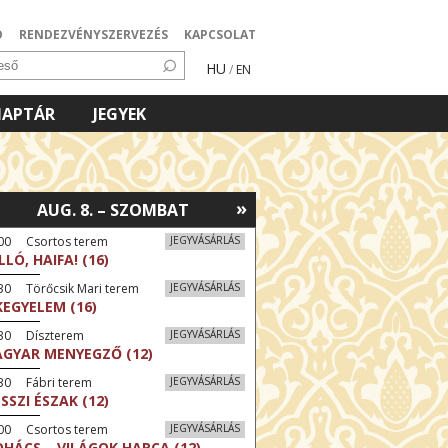
Ó
RENDEZVÉNYSZERVEZÉS
KAPCSOLAT
HU
/
EN
NAPTÁR
JEGYEK
»
AUG. 8. – SZOMBAT
:00 Csortos terem
JEGYVÁSÁRLÁS
LLÓ, HAIFA! (16)
30 Törőcsik Mari terem
JEGYVÁSÁRLÁS
KEGYELEM (16)
:30 Díszterem
JEGYVÁSÁRLÁS
GYAR MENYEGZŐ (12)
30 Fábri terem
JEGYVÁSÁRLÁS
SSZI ÉSZAK (12)
:00 Csortos terem
JEGYVÁSÁRLÁS
HÁCS – VILÁGOK HARCA (12)