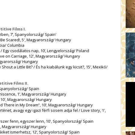
itive Films I.
zben, 7’, Spanyolország/ Spain'
't Be Scared!, 5', Magyarország/ Hungary
mbia/ Columbia
/ Egy csodálatos nap, 10’, Lengyelország/ Poland
Love on Carriage, 12', Magyarország/ Hungary
agyarország/ Hungary
out a Little Bit? / És ha kiabálunk egy kicsit?, 15', Mexikó/
titive Films II.
 Spanyolország/ Spain
iscence, 1’, Magyarország/ Hungary
, 10', Magyarország/ Hungary
nd There in My Dream”, 10’, Magyarország/ Hungary
énet, avagy egy igazi férfi sosem adja fel / Love story, 1',
yszer fenn, egyszer lenn, 10', Spanyolország/ Spain
1’, Magyarország/ Hungary
kiket ismerhetsz, 12’, Spanyolország/ Spain