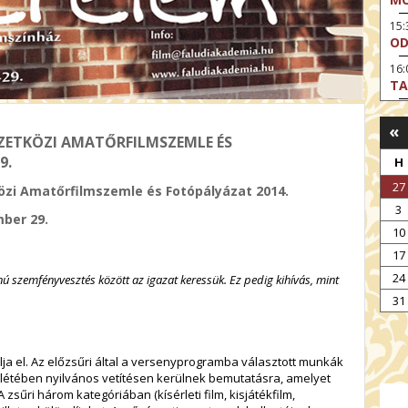
15
OD
16:
TA
17:
MO
«
EMZETKÖZI AMATŐRFILMSZEMLE ÉS
17
9.
H
AR
27
közi Amatőrfilmszemle és Fotópályázat 2014.
19:
3
AZ
mber 29.
10
19
17
ÁD
24
ú szemfényvesztés között az igazat keressük. Ez pedig kihívás, mint
19:
HO
31
NÉ
19
OD
álja el. Az előzsűri által a versenyprogramba választott munkák
enlétében nyilvános vetítésen kerülnek bemutatásra, amelyet
zsűri három kategóriában (kísérleti film, kisjátékfilm,