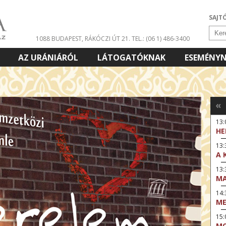
SAJT
1088 BUDAPEST, RÁKÓCZI ÚT 21.
TEL.: (06 1) 486-3400
AZ URÁNIÁRÓL
LÁTOGATÓKNAK
ESEMÉNY
«
13
HE
13:
A 
13
MA
14:
ME
15
MO