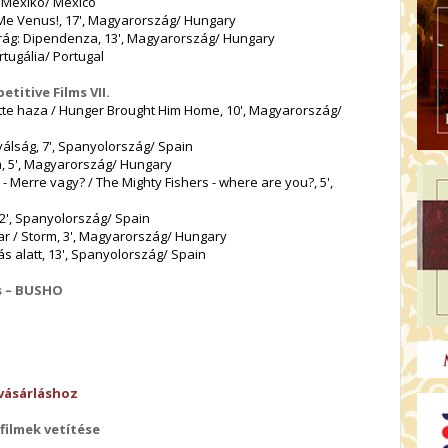
, Mexikó/ Mexico
e Me Venus!, 17', Magyarország/ Hungary
rág: Dipendenza, 13', Magyarország/ Hungary
rtugália/ Portugal
etitive Films VII.
tte haza / Hunger Brought Him Home, 10', Magyarország/
 válság, 7', Spanyolország/ Spain
, 5', Magyarország/ Hungary
- Merre vagy? / The Mighty Fishers - where are you?, 5',
12', Spanyolország/ Spain
ar / Storm, 3', Magyarország/ Hungary
 alatt, 13', Spanyolország/ Spain
és – BUSHO
vásárláshoz
 filmek vetítése