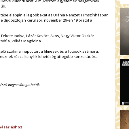
II.), illetve különdíjakat. A művészeti egyetemek hallgatóinak
űri.
öntése alapján a legjobbakat az Uránia Nemzeti Filmszínházban
mle díjkiosztóján kerül sor, november 29-én 19 órától a
i, Fekete Ibolya, Lázár Kovács Ákos, Nagy Viktor Oszkár
yi Zsófia, Vékás Magdolna
elő szakmai napot tart a filmesek és a fotósok számára,
sznek részt. Itt nyílik lehetőség átfogóbb konzultációra,
tések ingyen látogathatók.
vásárláshoz