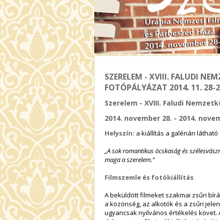
SZERELEM - XVIII. FALUDI N
FOTÓPÁLYÁZAT 2014. 11. 28-2
Szerelem - XVIII. Faludi Nemzet
2014. november 28. - 2014. nove
Helyszín:
a kiállítás a galérián látható
„A sok romantikus ócskaság és szélesvászn
maga a szerelem.”
Filmszemle és fotókiállítás
A beküldött filmeket szakmai zsűri bír
a közönség, az alkotók és a zsűri jel
ugyancsak nyilvános értékelés követ. A 