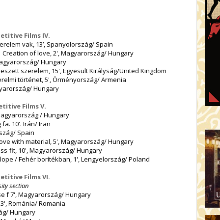
etitive Films IV.
szerelem vak, 13’, Spanyolország/ Spain
 Creation of love, 2', Magyarország/ Hungary
, Magyarország/ Hungary
veszett szerelem, 15', Egyesült Királyság/United Kingdom
erelmi történet, 5', Örményország/ Armenia
gyarország/ Hungary
titive Films V.
 Magyarország / Hungary
a. 10'. Irán/ Iran
rszág/ Spain
 love with material, 5', Magyarország/ Hungary
s-fit, 10', Magyarország/ Hungary
elope / Fehér borítékban, 1', Lengyelország/ Poland
etitive Films VI.
ity section
se f 7', Magyarország/ Hungary
13', Románia/ Romania
zág/ Hungary