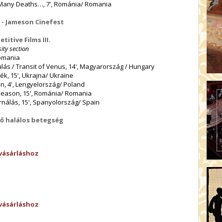
Many Deaths…, 7', Románia/ Romania
s - Jameson Cinefest
titive Films III.
ity section
Romania
lás / Transit of Venus, 14', Magyarország / Hungary
k, 15', Ukrajna/ Ukraine
en, 4', Lengyelország/ Poland
 Season, 15', Románia/ Romania
ernálás, 15', Spanyolország/ Spain
dő halálos betegség
vásárláshoz
vásárláshoz