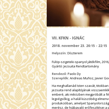
VII. KFKN - IGNÁC
2018. november 23. 20:15 - 22:15
Helyszín:
Díszterem
Fülöp-szigeteki-spanyol játékfilm, 2016
Gyártó: Jezsuita Rendtartomány
Rendező:
Paolo Dy
Szereplők:
Andreas Muñoz, Javier Godi
Ha meghallanád Isten szavát, titokban
jezsuita rend alapítójának visszaemlé
emberé, aki miközben megpróbált a fén
legvégsőkig, a halál küszöbéig elmenv
produkcióban, amelyet Spanyolországb
merész, de hiábavaló erőfeszítései a 