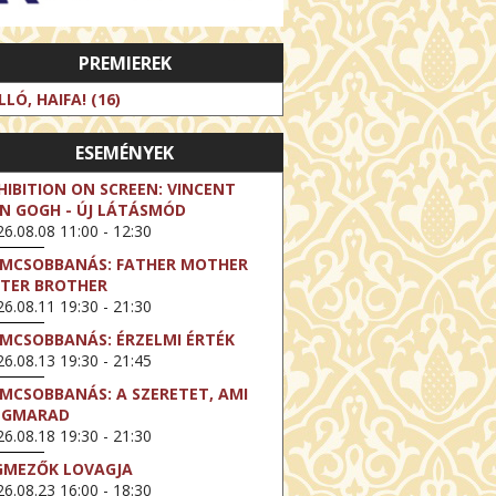
PREMIEREK
LLÓ, HAIFA! (16)
ESEMÉNYEK
HIBITION ON SCREEN: VINCENT
N GOGH - ÚJ LÁTÁSMÓD
6.08.08 11:00 - 12:30
LMCSOBBANÁS: FATHER MOTHER
STER BROTHER
6.08.11 19:30 - 21:30
LMCSOBBANÁS: ÉRZELMI ÉRTÉK
6.08.13 19:30 - 21:45
LMCSOBBANÁS: A SZERETET, AMI
EGMARAD
6.08.18 19:30 - 21:30
GMEZŐK LOVAGJA
6.08.23 16:00 - 18:30