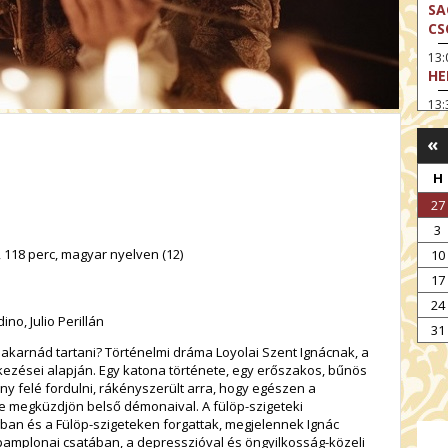
SA
CS
13
HE
13:
A 
«
13
MA
H
14:
27
ME
3
15
, 118 perc, magyar nyelven (12)
10
MO
17
15
24
OD
no, Julio Perillán
31
16:
 akarnád tartani? Történelmi dráma Loyolai Szent Ignácnak, a
TA
kezései alapján. Egy katona története, egy erőszakos, bűnös
17:
y felé fordulni, rákényszerült arra, hogy egészen a
MO
e megküzdjön belső démonaival. A fülöp-szigeteki
an és a Fülöp-szigeteken forgattak, megjelennek Ignác
17
pamplonai csatában, a depresszióval és öngyilkosság-közeli