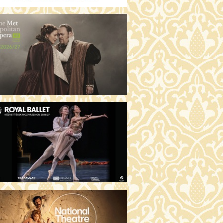
GENTIN TÖRTÉNETEK (16)
00 Fábri terem
JEGYVÁSÁRLÁS
 ÖRDÖG PRADÁT VISEL 2. (12)
:00 Csortos terem
JEGYVÁSÁRLÁS
ÁM ALMÁI (16)
00 Törőcsik Mari terem
JEGYVÁSÁRLÁS
GYAN TUDNÉK ÉLNI
LKÜLED? (12)
:00 Díszterem
JEGYVÁSÁRLÁS
ÜSSZEIA (16)