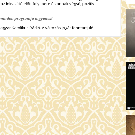
AR
 az Inkvizíció előtt folyt pere és annak végső, pozitív
19:
AZ
k minden programja ingyenes!
19
yar Katolikus Rádió. A változás jogát fenntartjuk!
ÁD
19:
HO
NÉ
19
OD