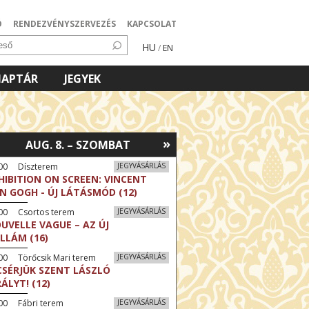
Ó
RENDEZVÉNYSZERVEZÉS
KAPCSOLAT
HU
/
EN
NAPTÁR
JEGYEK
»
AUG. 8. – SZOMBAT
:00 Díszterem
JEGYVÁSÁRLÁS
HIBITION ON SCREEN: VINCENT
N GOGH - ÚJ LÁTÁSMÓD (12)
:00 Csortos terem
JEGYVÁSÁRLÁS
UVELLE VAGUE – AZ ÚJ
LLÁM (16)
00 Törőcsik Mari terem
JEGYVÁSÁRLÁS
CSÉRJÜK SZENT LÁSZLÓ
RÁLYT! (12)
00 Fábri terem
JEGYVÁSÁRLÁS