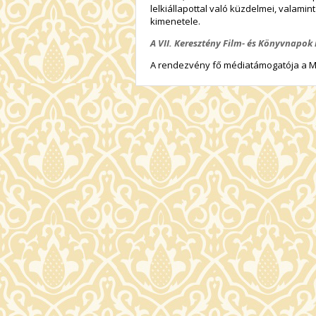
lelkiállapottal való küzdelmei, valamint
kimenetele.
A VII. Keresztény Film- és Könyvnapo
A rendezvény fő médiatámogatója a Mag