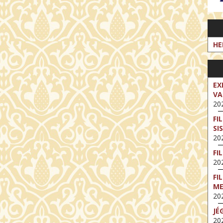
HE
EX
VA
202
FI
SI
202
FI
202
FI
M
202
JÉ
202