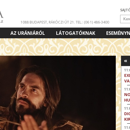
SAJT
1088 BUDAPEST, RÁKÓCZI ÚT 21.
TEL.: (06 1) 486-3400
AZ URÁNIÁRÓL
LÁTOGATÓKNAK
ESEMÉNY
«
11
EX
VA
11
NO
HU
11:
DI
KI
11: