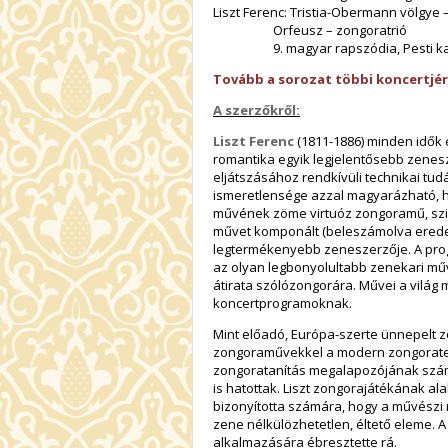
Liszt Ferenc: Tristia-Obermann völgye 
Orfeusz – zongoratrió
9. magyar rapszódia, Pesti karne
Tovább a sorozat többi koncertjé
A szerzőkről:
Liszt Ferenc
(1811-1886) minden idők
romantika egyik legjelentősebb zenes
eljátszásához rendkívüli technikai tu
ismeretlensége azzal magyarázható, h
művének zöme virtuóz zongoramű, szim
művet komponált (beleszámolva eredeti 
legtermékenyebb zeneszerzője. A progra
az olyan legbonyolultabb zenekari műv
átirata szólózongorára. Művei a világ
koncertprogramoknak.
Mint előadó, Európa-szerte ünnepelt 
zongoraművekkel a modern zongorate
zongoratanítás megalapozójának szám
is hatottak. Liszt zongorajátékának ala
bizonyította számára, hogy a művészi m
zene nélkülözhetetlen, éltető eleme. 
alkalmazására ébresztette rá.