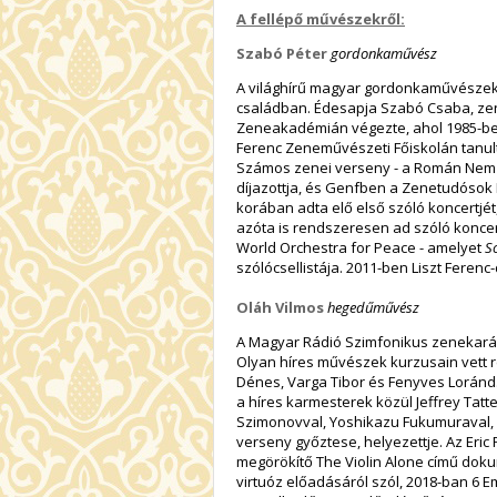
A fellépő művészekről:
Szabó Péter
gordonkaművész
A világhírű magyar gordonkaművészek
családban. Édesapja Szabó Csaba, zen
Zeneakadémián végezte, ahol 1985-ben 
Ferenc Zeneművészeti Főiskolán tanult
Számos zenei verseny - a Román Nemz
díjazottja, és Genfben a Zenetudósok 
korában adta elő első szóló koncertjét
azóta is rendszeresen ad szóló koncer
World Orchestra for Peace - amelyet
S
szólócsellistája. 2011-ben Liszt Ferenc-dí
Oláh Vilmos
hegedűművész
A Magyar Rádió Szimfonikus zenekar
Olyan híres művészek kurzusain vett ré
Dénes, Varga Tibor és Fenyves Loránd. 
a híres karmesterek közül Jeffrey Tatte
Szimonovval, Yoshikazu Fukumuraval,
verseny győztese, helyezettje. Az Eri
megörökítő The Violin Alone című dok
virtuóz előadásáról szól, 2018-ban 6 E