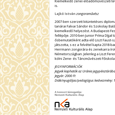
Kiemelkedő zenei előadóművészeti tev
is.
Lajkó István
zongoraművész
2007-ben szerzett kitüntetéses diplo
tanárai Falvai Sándor és Szokolay Bal
kiemelkedő helyezést. A Budapesti F
fellépője. 2010-ben Junior Príma Díjja
ősbemutatóként adta elő Liszt Faust-sz
játszotta, s ez a felvétel kapta 2018-
Herrmann zongorára és zenekarra íro
Németországban. Jelenleg a Liszt Fer
kölni Zene- és Táncművészeti Főiskola
JEGYINFORMÁCIÓK
Jegyek kaphatók az Uránia jegypénztárába
Jegyár: 2000 Ft
Diák/nyugdíjas/pedagógus kedvezmény: 15
A koncert támogatója:
Nemzeti Kulturális Alap