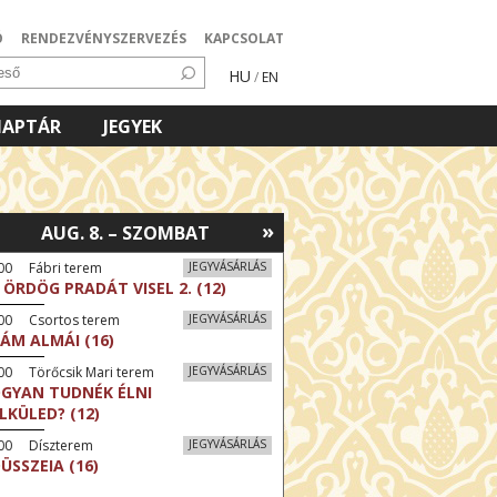
Ó
RENDEZVÉNYSZERVEZÉS
KAPCSOLAT
HU
/
EN
NAPTÁR
JEGYEK
»
AUG. 8. – SZOMBAT
00 Fábri terem
JEGYVÁSÁRLÁS
 ÖRDÖG PRADÁT VISEL 2. (12)
:00 Csortos terem
JEGYVÁSÁRLÁS
ÁM ALMÁI (16)
00 Törőcsik Mari terem
JEGYVÁSÁRLÁS
GYAN TUDNÉK ÉLNI
LKÜLED? (12)
:00 Díszterem
JEGYVÁSÁRLÁS
ÜSSZEIA (16)