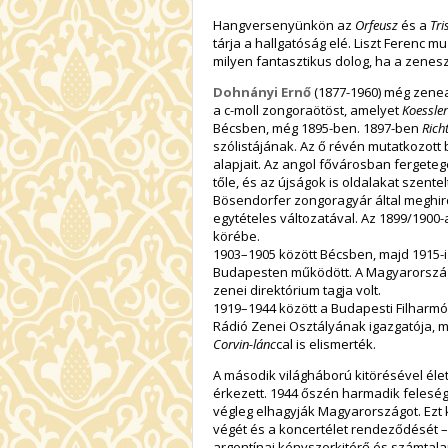
Hangversenyünkön az
Orfeusz
és a
Tri
tárja a hallgatóság elé. Liszt Ferenc m
milyen fantasztikus dolog, ha a zenesz
Dohnányi Ernő
(1877-1960) még zenea
a c-moll zongoraötöst, amelyet
Koessle
Bécsben, még 1895-ben. 1897-ben
Rich
szólistájának. Az ő révén mutatkozott
alapjait. Az angol fővárosban fergeteg
tőle, és az újságok is oldalakat szent
Bösendorfer zongoragyár által meghir
egytételes változatával. Az 1899/1900-
körébe.
1903–1905 között Bécsben, majd 1915-i
Budapesten működött. A Magyarorszá
zenei direktórium tagja volt.
1919–1944 között a Budapesti Filharm
Rádió Zenei Osztályának igazgatója, 
Corvin-lánc
cal is elismerték.
A második világháború kitörésével él
érkezett. 1944 őszén harmadik felesé
végleg elhagyják Magyarországot. Ezt 
végét és a koncertélet rendeződését 
argentínai kényszerkitérő és számtal