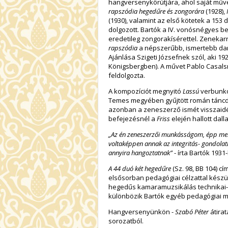
hangversenykörútjára, ahol saját műve
rapszódia hegedűre és zongorára
(1928),
(1930), valamint az első kötetek a 153 
dolgozott. Bartók a IV. vonósnégyes be
eredetileg zongorakísérettel. Zenekar
rapszódia
a népszerűbb, ismertebb dara
Ajánlása Szigeti Józsefnek szól, aki 1
Königsbergben). A művet Pablo Casals
feldolgozta.
A kompozíciót megnyitó
Lassú
verbunko
Temes megyében gyűjtött román táncdal
azonban a zeneszerző ismét visszaid
befejezésnél a
Friss
elején hallott dall
„Az én zeneszerzői munkásságom, épp mert
voltaképpen annak az integritás- gondola
annyira hangoztatnak”
- írta Bartók 193
A 44 duó két hegedűre
(Sz. 98, BB 104) c
elsősorban pedagógiai célzattal készü
hegedűs kamaramuzsikálás technikai-ze
különbözik Bartók egyéb pedagógiai m
Hangversenyünkön -
Szabó Péter
átira
sorozatból.