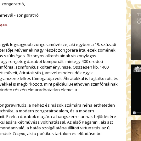
– zongoratrió,
vál - zongoratrió
re>>
 egyik legnagyobb zongoraművésze, aki egyben a 19. századi
zerzője.Műveinek nagy részét zongorára írta, ezek zömének
dás szükséges. Bizonyos alkotásainak viszonylagos
ogy rengeteg darabot komponált: mintegy 400 eredeti
fónia, szimfonikus költemény, mise. Összesen kb. 1400
műveit, átiratait stb.), amivel minden idők egyik
mzene lelkes támogatója volt. Átiratokkal is foglalkozott, és
ekkel is megbirkózott, mint például Beethoven szimfóniáinak
 minden részén elmaradhatatlan elemei a
zongoravirtuóz, a nehéz és mások számára néha érthetetlen
chnika, a modern zongorairodalom, és a modern
ít. Ezek a darabok magára a hangszerre, annak fejlődésére
kulására két művész volt hatással. Az első Paganini, aki azt
ondanivaló, a hatás szolgálatába állított virtuozitás az új
A másik
Chopin
, aki a poétikus tartalom és előadásmód