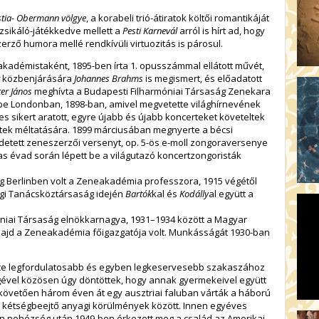
stia- Obermann völgye
, a korabeli trió-átiratok költői romantikáját
uzsikáló-játékkedve mellett a
Pesti Karnevál
arról is hírt ad, hogy
erző humora mellé rendkívüli virtuozitás is párosul.
kadémistaként, 1895-ben írta 1. opusszámmal ellátott művét,
r
közbenjárására
Johannes Brahms
is megismert, és előadatott
ter János
meghívta a Budapesti Filharmóniai Társaság Zenekara
 be Londonban, 1898-ban, amivel megvetette világhírnevének
es sikert aratott, egyre újabb és újabb koncerteket követeltek
eltek méltatására. 1899 márciusában megnyerte a bécsi
detett zeneszerzői versenyt, op. 5-ös e-moll zongoraversenye
as évad során lépett be a világutazó koncertzongoristák
g Berlinben volt a Zeneakadémia professzora, 1915 végétől
gi Tanácsköztársaság idején
Bartók
kal és
Kodálly
al együtt a
óniai Társaság elnökkarnagya, 1931–1934 között a Magyar
majd a Zeneakadémia főigazgatója volt. Munkásságát 1930-ban
ete legfordulatosabb és egyben legkeservesebb szakaszához
gével közösen úgy döntöttek, hogy annak gyermekeivel együtt
követően három éven át egy ausztriai faluban várták a háború
– kétségbeejtő anyagi körülmények között. Innen egyéves
an nehézség után 1949-ben érkezett meg a család az Amerikai