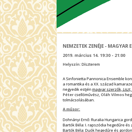
NEMZETEK ZENÉJE - MAGYAR 
2019. március 14. 19:30 - 21:00
Helyszín:
Díszterem
A Sinfonietta Pannonica Ensemble ko
a romantika és a XX. század kamaraze
negyedik estjén
magyar szerzők,
Liszt
Péter
csellóművész,
Oláh Vilmos
heg
tolmácsolásában.
A műsor:
Dohnányi Ernő: Ruralia Hungarica gor
Bartók Béla: I. rapszódia hegedűre és
Bartók Béla: Duók hegedűre és gordo