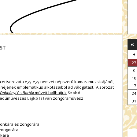
«
EST
H
27
3
10
ncertsorozata egy-egy nemzet népszerű kamaramuzsikájából,
17
néjének emblematikus alkotásaiból ad válogatást. A sorozat
, Dohnányi
és
Bartók
műveit hallhatjuk
Szabó
24
edűművészés
Lajkó István
zongoraművész
31
donkára és zongorára
 zongorára
nkára