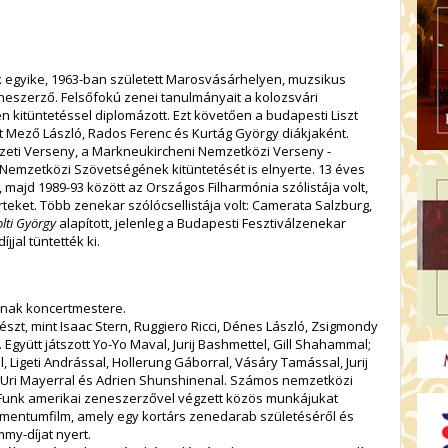
 egyike, 1963-ban született Marosvásárhelyen, muzsikus
eszerző. Felsőfokú zenei tanulmányait a kolozsvári
kitüntetéssel diplomázott. Ezt követően a budapesti Liszt
 Mező László, Rados Ferenc és Kurtág György diákjaként.
eti Verseny, a Markneukircheni Nemzetközi Verseny -
Nemzetközi Szövetségének kitüntetését is elnyerte. 13 éves
, majd 1989-93 között az Országos Filharmónia szólistája volt,
teket. Több zenekar szólócsellistája volt: Camerata Salzburg,
olti György
alapított, jelenleg a Budapesti Fesztiválzenekar
jjal tüntették ki.
ának koncertmestere.
szt, mint Isaac Stern, Ruggiero Ricci, Dénes László, Zsigmondy
Együtt játszott Yo-Yo Maval, Jurij Bashmettel, Gill Shahammal;
l, Ligeti Andrással, Hollerung Gáborral, Vásáry Tamással, Jurij
 Uri Mayerral és Adrien Shunshinenal. Számos nemzetközi
c Funk amerikai zeneszerzővel végzett közös munkájukat
umentumfilm, amely egy kortárs zenedarab születéséről és
mmy-díjat nyert.