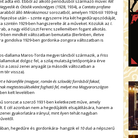
it adta elő. Ebből az alkotó periódusból származó művei:
Két
Negyedik és Ötödik vonósnégyes
(1928, 1934), a
Cantata profana
darabból álló
Mikrokozmosz
sorozatból, amelyen 1926-tól 1939-ig
fejezése után – szinte egyszerre írta két hegedűrapszódiáját,
ra szintén 1929-ben hangszerelte át a műveket. Közülük az
I.
b, a nagy előd Liszt Ferenc szellemében fogant alkotás.
929-ben mindkét változatban bemutatta (Berlinben, illetve
ra gondolva 1929-ben gordonka-zongora változatban is
s-dallama Maros-Torda megyei táncból származik, a
Friss
lamokat dolgoz fel, a szilaj mulatság tetőpontjára érve
ézi a
Lassú
zenei anyagát (a második változatban a
am tér vissza).
 e háromféle (magyar, román és szlovák) forrásból fakad,
tnak megtestesüléseként fogható fel, melyet ma Magyarországon
1-ben kelt levelében
ímű sorozat a szerző 1931-ben keletkezett műve, amely
lt. E cél azonban nem a hegedűjáték elsajátítására, hanem a
nei gyakorlatára irányul, mint ilyen tehát nagyban
űveitől.
tában, hegedűre és gordonkára- hangzik el
10 duó
a népszerű