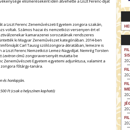
ékenysége elismeréseként idén átvehette a Liszt Ferenc-díjat
mát a Liszt Ferenc Zeneművészeti Egyetem zongora szakán,
HE
ázs voltak. Számos hazai és nemzetközi versenyen ért el
esztiválzenekar kamarazenei sorozatának rendszeres
l tüntették ki Magyar Zeneművészet kategóriában. 2014-ben
imfóniáját Carl Tausig szólózongora-átiratában, lemezre is
FI
ban a Liszt Ferenc Nemzetközi Lemez-Nagydíjat. Nemrég Torsten
SI
tt
Levitron
című zongoraversenyét mutatta be
202
enc Zeneművészeti Egyetem egyetemi adjunktusa, valamint a
 zongora főtárgy-tanára.
FI
202
n és honlapján.
FI
M
00 Ft (csak a helyszínen kapható)
202
JÉ
202
FI
202