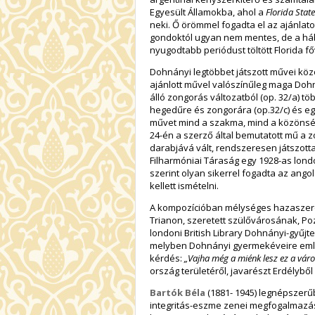
Egyesült Államokba, ahol a
Florida State
neki. Ő örömmel fogadta el az ajánlatot
gondoktól ugyan nem mentes, de a há
nyugodtabb periódust töltött Florida 
Dohnányi legtöbbet játszott művei köz
ajánlott művel valószínűleg maga Dohná
álló zongorás változatból (op. 32/a) töb
hegedűre és zongorára (op.32/c) és egy 
művet mind a szakma, mind a közönség
24-én a szerző által bemutatott mű a
darabjává vált, rendszeresen játszotta
Filharmóniai Táraság egy 1928-as lond
szerint olyan sikerrel fogadta az ango
kellett ismételni.
A kompozícióban mélységes hazaszerete
Trianon, szeretett szülővárosának, Po
londoni British Library Dohnányi-gyű
melyben Dohnányi gyermekéveire emlék
kérdés:
„Vajha még a miénk lesz ez a vár
ország területéről, javarészt Erdélybő
Bartók Béla
(1881- 1945) legnépszer
integritás-eszme zenei megfogalmazása