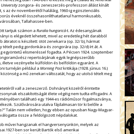
 University
zongora- és zeneszerzés-professzori állást kínált
, s az év novemberétől haláláig, 1960-ig egzisztenciális
borús éveknél összehasonlíthatatlanul harmonikusabb,
fővárosában, Tallahassee-ben.
ött tartjuk számon a
Ruralia hungaricá
-t. Az édesanyjának
nyi is elégedett lehetett, mivel az eredetileg hét darabból
b átiratot is készített: ötöt zenekarra (op. 32/ b), hármat
tételt pedig gordonkára és zongorára (op. 32/d) írt át. A
 egyöntetű elismeréssel fogadta. A Pécsen 1924. szeptember
 zongoraművész repertoárjának egyik legnépszerűbb
, illetve vezényelte külföldön és belföldön egyaránt. A
oni turnéján például a
Morning Post
kritikája (1928. június 16.)
l közönség a mű zenekari változatát, hogy az utolsó tételt meg
téről vall a zeneszerző. Dohnányit közelről érintette
zsonynak elszakítottságát élete végéig nem tudta elfogadni. A
jteményében található egy 1944-es rádióműsor fogalmazványa,
ezik. Szülővárosára utalva fájdalmasan tör ki belőle a
os?”
Talán nem véletlen, hogy ebben az opusban Nagy-Magyar­
l válogatta össze a feldolgozott népdalokat.
űbb művei hangzanak el hangversenyünkön, melyek az
i.1927-ben sor került Bartók első amerikai