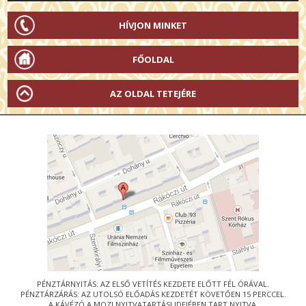
HÍVJON MINKET
FŐOLDAL
AZ OLDAL TETEJÉRE
PÉNZTÁRNYITÁS: AZ ELSŐ VETÍTÉS KEZDETE ELŐTT FÉL ÓRÁVAL.
PÉNZTÁRZÁRÁS: AZ UTOLSÓ ELŐADÁS KEZDETÉT KÖVETŐEN 15 PERCCEL.
A KÁVÉZÓ A MOZI NYITVATARTÁSI IDEJÉBEN TART NYITVA.