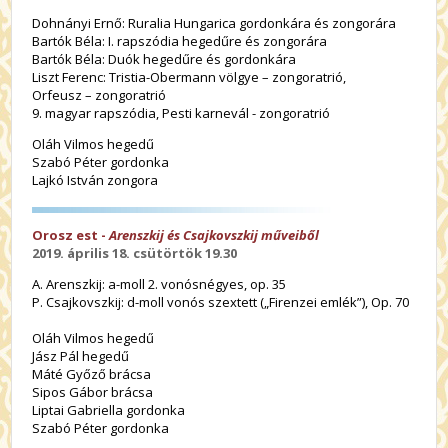
Dohnányi Ernő: Ruralia Hungarica gordonkára és zongorára
Bartók Béla: I. rapszódia hegedűre és zongorára
Bartók Béla: Duók hegedűre és gordonkára
Liszt Ferenc: Tristia-Obermann völgye – zongoratrió,
Orfeusz – zongoratrió
9. magyar rapszódia, Pesti karnevál - zongoratrió
Oláh Vilmos hegedű
Szabó Péter gordonka
Lajkó István zongora
Orosz est -
Arenszkij és Csajkovszkij műveiből
2019. április 18. csütörtök 19.30
A. Arenszkij: a-moll 2. vonósnégyes, op. 35
P. Csajkovszkij: d-moll vonós szextett („Firenzei emlék”), Op. 70
Oláh Vilmos hegedű
Jász Pál hegedű
Máté Győző brácsa
Sipos Gábor brácsa
Liptai Gabriella gordonka
Szabó Péter gordonka