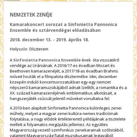
NEMZETEK ZENÉJE
Kamarakoncert sorozat a Sinfonietta Pannonica
Ensemble és sztárvendégei előadásában
2018. december 13. - 2019. április 18.
Helyszín:
Díszterem
A
Sinfonietta Pannonica Ensemble
évek óta visszatérő
vendége az Urániának. A
2016/17-es évadban Mozart és
Beethoven kamarazenéjét, a 2017/18-as évadban Brahms
műveit hozták el a filmpalota dísztermébe. Idei, december
közepén induló koncertsorozatukban egy-egy nemzet
népszerű kamaramuzsikájából adnak ízelítőt, a
romantika és a
XX. század kamarazenéjének emblematikus alkotásait, a
hangszerjáték csúcsát jelentő műveket vonultatva fel.
A 2010-ben alapított Sinfonietta Pannonica különleges zenei
műhely, melyet a magyar zenei kultúra nemes tradícióinak
folytatása, a nagy elődök értékteremtő példájának a tisztelete
mellett a folyamatos megújulás jellemez. Az együttes
Magyarország vezető szimfonikus zenekarainak szólistáiból,
valamint Magyarország fiatal muzsikusainak legjavából