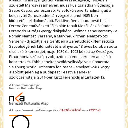
született Marosvásárhelyen, muzsikus családban. Édesapja
Szabó Csaba, zeneszerző. Felsőfokú zenei tanulmányait a
kolozsvári Zeneakadémián végezte, ahol 1985-ben
kitüntetéssel diplomázott. Ezt követően a budapesti Liszt
Ferenc Zeneművészeti Főiskolán tanult Mező László, Rados
Ferenc és Kurtág György diákjaként. Számos zenei verseny - a
Román Nemzeti Verseny, a Markneukircheni Nemzetközi
Verseny - díjazottja, és Genfben a Zenetudósok Nemzetközi
Szövetségének kitüntetését is elnyerte. 13 éves korában adta
első szóló koncertjét, majd 1989 és 1993 között az Országos
Filharmónia szólistája volt, azóta is rendszeresen ad szóló
koncerteket. Több zenekar szólócsellistája volt: Camerata
Salzburg, World Orchestra for Peace - amelyet
Solti György
alapított, jelenleg a Budapesti Fesztiválzenekar
szólócsellistája. 2011-ben Liszt Ferenc-díjjal tüntették ki.
A koncert támogatója:
Nemzeti Kulturális Alap
A koncertsorozat médiatámogatói a
BARTÓK RÁDIÓ
és a
FIDELIO