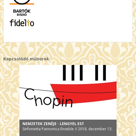
Kapcsolódó műsorok
NEMZETEK ZENÉJE - LENGYEL EST
Sinfonietta Pannonica Enseble // 2018. december 13.