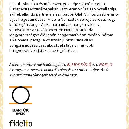
alakult. Alapítója és művészeti vezetője Szabó Péter, a
Budapesti Fesztiválzenekar Liszt Ferenc-díjas szólócsellistája,
akinek állandó partnere a színpadon Oláh Vilmos Liszt Ferenc-
díjas hegedűművész. Mivel a Nemzetek zenéje sorozat négy
koncertjén zongorás kamaraművek hangzanak el, a
vonósokhoz az első koncerten Narihito Mukeda
Magyarországon élő japán zongoraművész, további három
alkalommal pedig Lajkó István Junior Prima-díjas
zongoraművész csatlakozik, aki tavaly már több
hangversenyen játszott az együttessel.
A koncertsorozat médiatámogatói a
BARTÓK RÁDIÓ
és a
FIDELIO
A program a Nemzeti Kulturális Alap és az Emberi Erőforrások
Minisztériuma támogatásával valósul meg.