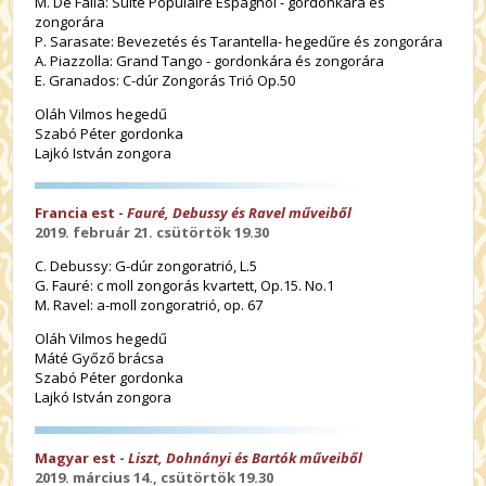
M. De Falla: Suite Populaire Espagnol - gordonkára és
zongorára
P. Sarasate: Bevezetés és Tarantella- hegedűre és zongorára
A. Piazzolla: Grand Tango - gordonkára és zongorára
E. Granados: C-dúr Zongorás Trió Op.50
Oláh Vilmos hegedű
Szabó Péter gordonka
Lajkó István zongora
Francia est -
Fauré, Debussy és Ravel műveiből
2019. február 21. csütörtök 19.30
C. Debussy: G-dúr zongoratrió, L.5
G. Fauré: c moll zongorás kvartett, Op.15. No.1
M. Ravel: a-moll zongoratrió, op. 67
Oláh Vilmos hegedű
Máté Győző brácsa
Szabó Péter gordonka
Lajkó István zongora
Magyar est -
Liszt, Dohnányi és Bartók műveiből
2019. március 14., csütörtök 19.30