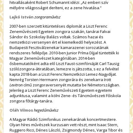
hitvallásaként Robert Schumannt idézi: „Az emberi szív
mélyére világosságot deríteni, ez a zene hivatása.”
Lajkó István
zongoraművész
2007-ben szerzett kitüntetéses diplomát a Liszt Ferenc
Zeneművészeti Egyetem zongora szakán, tanárai Falvai
Sándor és Szokolay Balázs voltak. Számos hazai és
nemzetközi versenyen ért el kiemelkedő helyezést. A
Budapesti Fesztiválzenekar kamarazenei sorozatának
rendszeres fellépője. 2010-ben Junior Príma Díjjal tüntették ki
Magyar Zeneművészet kategóriában. 2014-ben
ősbemutatóként adta elő Liszt Faust-szimfóniáját Carl Tausig
szólózongora-átiratában, lemezre is játszotta, s ez a felvétel
kapta 2018-ban a Liszt Ferenc Nemzetközi Lemez-Nagydíjat.
Nemrég Torsten Herrmann zongorára és zenekarra írott
Levitron
című zongoraversenyét mutatta be Németországban.
Jelenleg a Liszt Ferenc Zeneművészeti Egyetem egyetemi
adjunktusa, valamint a kölni Zene- és Táncművészeti Főiskola
zongora főtárgy-tanára.
Oláh Vilmos
hegedűművész
A Magyar Rádió Szimfonikus zenekarának koncertmestere.
Olyan híres művészek kurzusain vett részt, mint Isaac Stern,
Ruggiero Ricci, Dénes László, Zsigmondy Dénes, Varga Tibor és