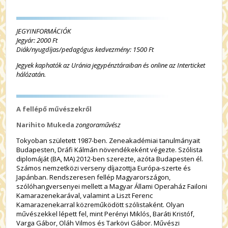
JEGYINFORMÁCIÓK
Jegyár: 2000 Ft
Diák/nyugdíjas/pedagógus kedvezmény: 1500 Ft
Jegyek kaphatók az Uránia jegypénztáraiban és online az Interticket
hálózatán.
A fellépő művészekről
Narihito Mukeda
zongoraművész
Tokyoban született 1987-ben. Zeneakadémiai tanulmányait
Budapesten, Dráfi Kálmán növendékeként végezte. Szólista
diplomáját (BA, MA) 2012-ben szerezte, azóta Budapesten él.
Számos nemzetközi verseny díjazottja Európa-szerte és
Japánban. Rendszeresen fellép Magyarországon,
szólóhangversenyei mellett a Magyar Állami Operaház Failoni
Kamarazenekarával, valamint a Liszt Ferenc
Kamarazenekarral közreműködött szólistaként. Olyan
művészekkel lépett fel, mint Perényi Miklós, Baráti Kristóf,
Varga Gábor, Oláh Vilmos és Tarkövi Gábor. Művészi