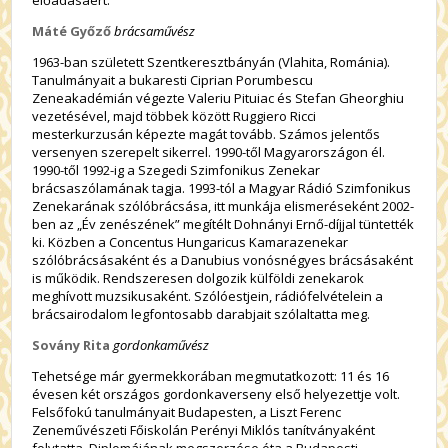
Máté Győző
brácsaművész
1963-ban született Szentkeresztbányán (Vlahita, Románia).
Tanulmányait a bukaresti Ciprian Porumbescu
Zeneakadémián végezte Valeriu Pituiac és Stefan Gheorghiu
vezetésével, majd többek között Ruggiero Ricci
mesterkurzusán képezte magát tovább. Számos jelentős
versenyen szerepelt sikerrel. 1990-től Magyarországon él.
1990-től 1992-ig a Szegedi Szimfonikus Zenekar
brácsaszólamának tagja. 1993-tól a Magyar Rádió Szimfonikus
Zenekarának szólóbrácsása, itt munkája elismeréseként 2002-
ben az „Év zenészének” megítélt Dohnányi Ernő-díjjal tüntették
ki. Közben a Concentus Hungaricus Kamarazenekar
szólóbrácsásaként és a Danubius vonósnégyes brácsásaként
is működik. Rendszeresen dolgozik külföldi zenekarok
meghívott muzsikusaként. Szólóestjein, rádiófelvételein a
brácsairodalom legfontosabb darabjait szólaltatta meg.
Sovány Rita
gordonkaművész
Tehetsége már gyermekkorában megmutatkozott: 11 és 16
évesen két országos gordonkaverseny első helyezettje volt.
Felsőfokú tanulmányait Budapesten, a Liszt Ferenc
Zeneművészeti Főiskolán Perényi Miklós tanítványaként
folytatta. Diplomájának megszerzése óta a Budapesti