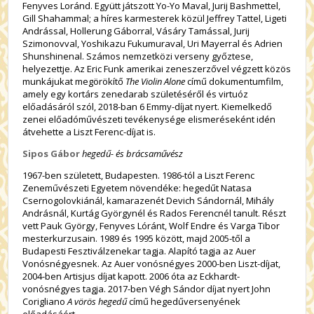
Fenyves Loránd. Együtt játszott Yo-Yo Maval, Jurij Bashmettel,
Gill Shahammal; a híres karmesterek közül Jeffrey Tattel, Ligeti
Andrással, Hollerung Gáborral, Vásáry Tamással, Jurij
Szimonovval, Yoshikazu Fukumuraval, Uri Mayerral és Adrien
Shunshinenal. Számos nemzetközi verseny győztese,
helyezettje. Az Eric Funk amerikai zeneszerzővel végzett közös
munkájukat megörökítő
The Violin Alone
című dokumentumfilm,
amely egy kortárs zenedarab születéséről és virtuóz
előadásáról szól, 2018-ban 6 Emmy-díjat nyert. Kiemelkedő
zenei előadóművészeti tevékenysége elismeréseként idén
átvehette a Liszt Ferenc-díjat is.
Sipos Gábor
hegedű- és brácsaművész
1967-ben született, Budapesten. 1986-tól a Liszt Ferenc
Zeneművészeti Egyetem növendéke: hegedűt Natasa
Csernogolovkiánál, kamarazenét Devich Sándornál, Mihály
Andrásnál, Kurtág Györgynél és Rados Ferencnél tanult. Részt
vett Pauk György, Fenyves Lóránt, Wolf Endre és Varga Tibor
mesterkurzusain. 1989 és 1995 között, majd 2005-től a
Budapesti Fesztiválzenekar tagja. Alapító tagja az Auer
Vonósnégyesnek. Az Auer vonósnégyes 2000-ben Liszt-díjat,
2004-ben Artisjus díjat kapott. 2006 óta az Eckhardt-
vonósnégyes tagja. 2017-ben Végh Sándor díjat nyert John
Corigliano
A vörös hegedű
című hegedűversenyének
előadásáért.