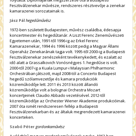
Fesztiválzenekar művésze, rendszeres résztvevője a zenekar
kamarazenei sorozatainak is.
Jász Pál
hegedűművész
1972-ben született Budapesten, művész családba, édesapja
koncertmester és hegedűtanár. A Liszt Ferenc Zeneművészeti
Egyetemen után, 1991-től 1996-ig az Erkel Ferenc
Kamarazenekar, 1994 és 1996 között pedig a Magyar Állami
Operaház Zenekarának tagja volt. 1995-től 2000-ig a Budapesti
Fesztiválzenekar zenészeként tevékenykedett, és ezalatt az
idő alatt a Grassalkovich Vonósnégyes 1. hegedűse is volt.
2000-től 2007-ig a Kuala Lumpur-i Malaysian Philharmonic
Orchestrában játszott, majd 2008-tól a Concerto Budapest
hegedű szólamvezetője és kamara produkcióik
közreműködője lett. 2011 és 2013 között állandó
közreműködője volt a bolognai Orchestra Mozart
koncertjeinek Claudio Abbado vezetésével. 2012-től
közreműködője az Orchester Wiener Akademie produkcióinak.
2007 óta ismét rendszeresen fellép a Budapesti
Fesztiválzenekarban és az általuk megrendezett kamarazenei
koncerteken.
Szabó Péter
gordonkaművész
A világhírű magyar gordonkaművészek egyike, 1963-ban