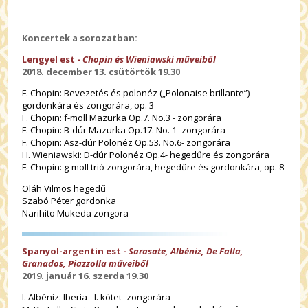
Koncertek a sorozatban:
Lengyel est -
Chopin és Wieniawski műveiből
2018. december 13. csütörtök 19.30
F. Chopin: Bevezetés és polonéz („Polonaise brillante”)
gordonkára és zongorára, op. 3
F. Chopin: f-moll Mazurka Op.7. No.3 - zongorára
F. Chopin: B-dúr Mazurka Op.17. No. 1- zongorára
F. Chopin: Asz-dúr Polonéz Op.53. No.6- zongorára
H. Wieniawski: D-dúr Polonéz Op.4- hegedűre és zongorára
F. Chopin: g-moll trió zongorára, hegedűre és gordonkára, op. 8
Oláh Vilmos hegedű
Szabó Péter gordonka
Narihito Mukeda zongora
Spanyol-argentin est -
Sarasate, Albéniz, De Falla,
Granados, Piazzolla műveiből
2019. január 16. szerda 19.30
I. Albéniz: Iberia - I. kötet- zongorára