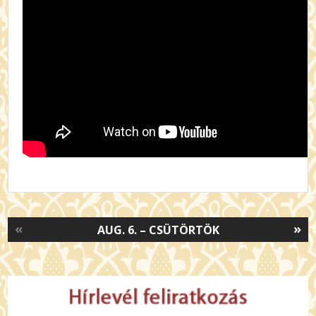
«
»
AUG. 6. – CSÜTÖRTÖK