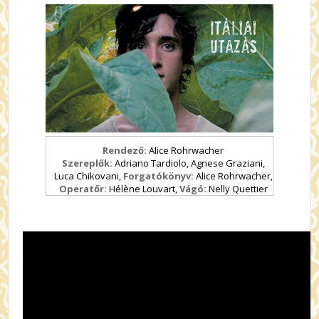
Rendező:
Alice Rohrwacher
Szereplők:
Adriano Tardiolo, Agnese Graziani,
Luca Chikovani,
Forgatókönyv:
Alice Rohrwacher,
Operatőr:
Hélène Louvart,
Vágó:
Nelly Quettier