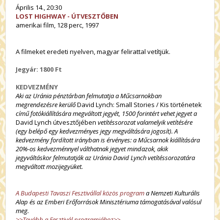
Április 14., 20:30
LOST HIGHWAY - ÚTVESZTŐBEN
amerikai film, 128 perc, 1997
A filmeket eredeti nyelven, magyar felirattal vetítjük.
Jegyár: 1800 Ft
KEDVEZMÉNY
Aki az Uránia pénztárban felmutatja a Műcsarnokban
megrendezésre kerülő
David Lynch: Small Stories / Kis történetek
című fotókiállítására megváltott jegyét, 1500 forintért vehet jegyet a
David Lynch útvesztőjében
vetítéssorozat valamelyik vetítésére
(egy belépő egy kedvezményes jegy megváltására jogosít). A
kedvezmény fordított irányban is érvényes:
a
Műcsarnok
kiállítására
20%-os kedvezménnyel válthatnak jegyet mindazok
, akik
jegyváltáskor felmutatják az Uránia David Lynch vetítéssorozatára
megváltott mozijegyüket.
A Budapesti Tavaszi Fesztivállal közös program
a Nemzeti Kulturális
Alap és az Emberi Erőforrások Minisztériuma támogatásával valósul
meg.
>>Tovább a Fesztivál programjához>>