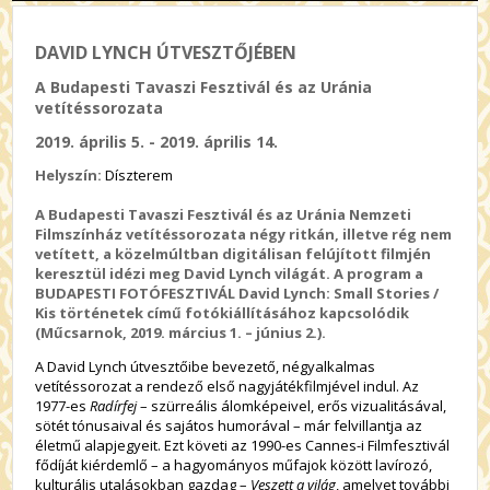
DAVID LYNCH ÚTVESZTŐJÉBEN
A Budapesti Tavaszi Fesztivál és az Uránia
vetítéssorozata
2019. április 5. - 2019. április 14.
Helyszín:
Díszterem
A Budapesti Tavaszi Fesztivál és az Uránia Nemzeti
Filmszínház vetítéssorozata négy ritkán, illetve rég nem
vetített, a közelmúltban digitálisan felújított filmjén
keresztül idézi meg David Lynch világát. A program a
BUDAPESTI FOTÓFESZTIVÁL David Lynch: Small Stories /
Kis történetek című fotókiállításához kapcsolódik
(Műcsarnok, 2019. március 1. – június 2.).
A David Lynch útvesztőibe bevezető, négyalkalmas
vetítéssorozat a rendező első nagyjátékfilmjével indul. Az
1977-es
Radírfej
– szürreális álomképeivel, erős vizualitásával,
sötét tónusaival és sajátos humorával – már felvillantja az
életmű alapjegyeit. Ezt követi az 1990-es Cannes-i Filmfesztivál
fődíját kiérdemlő – a hagyományos műfajok között lavírozó,
kulturális utalásokban gazdag –
Veszett a világ
, amelyet további