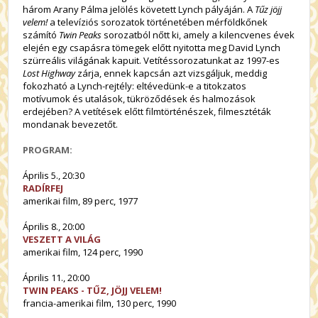
három Arany Pálma jelölés követett Lynch pályáján. A
Tűz jöjj
velem!
a televíziós sorozatok történetében mérföldkőnek
számító
Twin Peaks
sorozatból nőtt ki, amely a kilencvenes évek
elején egy csapásra tömegek előtt nyitotta meg David Lynch
szürreális világának kapuit. Vetítéssorozatunkat az 1997-es
Lost Highway
zárja, ennek kapcsán azt vizsgáljuk, meddig
fokozható a Lynch-rejtély: eltévedünk-e a titokzatos
motívumok és utalások, tükröződések és halmozások
erdejében? A vetítések előtt filmtörténészek, filmesztéták
mondanak bevezetőt.
PROGRAM:
Április 5., 20:30
RADÍRFEJ
amerikai film, 89 perc, 1977
Április 8., 20:00
VESZETT A VILÁG
amerikai film, 124 perc, 1990
Április 11., 20:00
TWIN PEAKS - TŰZ, JÖJJ VELEM!
francia-amerikai film, 130 perc, 1990