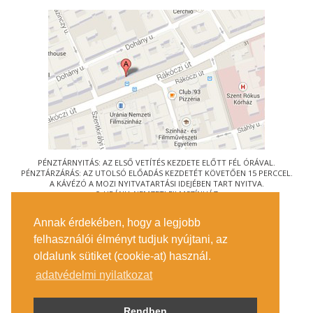
PÉNZTÁRNYITÁS: AZ ELSŐ VETÍTÉS KEZDETE ELŐTT FÉL ÓRÁVAL.
PÉNZTÁRZÁRÁS: AZ UTOLSÓ ELŐADÁS KEZDETÉT KÖVETŐEN 15 PERCCEL.
A KÁVÉZÓ A MOZI NYITVATARTÁSI IDEJÉBEN TART NYITVA.
© URÁNIA NEMZETI FILMSZÍNHÁZ
AZ
ART-MOZI EGYESÜLET
TAGMOZIJA
Annak érdekében, hogy a legjobb
1088 BUDAPEST, RÁKÓCZI ÚT 21.
felhasználói élményt tudjuk nyújtani, az
MEGKÖZELÍTÉS
oldalunk sütiket (cookie-at) használ.
JEGYINFORMÁCIÓ
ÍRJON NEKÜNK!
adatvédelmi nyilatkozat
KÖZÉRDEKŰ ADATOK
SAJTÓ
ADATVÉDELMI TÁJÉKOZTATÓ
Rendben