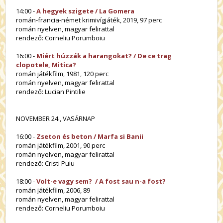
14:00 -
A hegyek szigete / La Gomera
román-francia-német krimivígjáték, 2019, 97 perc
román nyelven, magyar felirattal
rendező: Corneliu Porumboiu
16:00 -
Miért húzzák a harangokat? / De ce trag
clopotele, Mitica?
román játékfilm, 1981, 120 perc
román nyelven, magyar felirattal
rendező: Lucian Pintilie
NOVEMBER 24., VASÁRNAP
16:00 -
Zseton és beton / Marfa si Banii
román játékfilm, 2001, 90 perc
román nyelven, magyar felirattal
rendező: Cristi Puiu
18:00 -
Volt-e vagy sem? / A fost sau n-a fost?
román játékfilm, 2006, 89
román nyelven, magyar felirattal
rendező: Corneliu Porumboiu