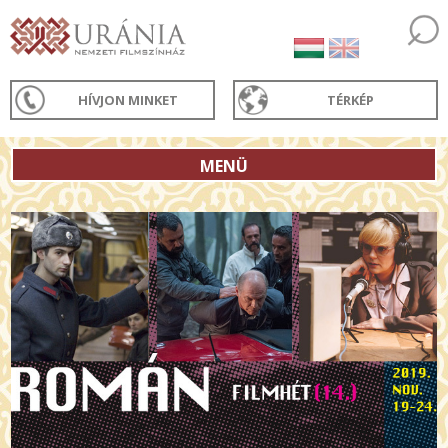
HÍVJON MINKET
TÉRKÉP
MENÜ