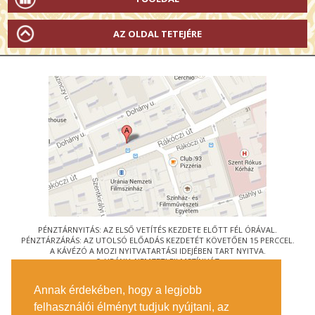
AZ OLDAL TETEJÉRE
PÉNZTÁRNYITÁS: AZ ELSŐ VETÍTÉS KEZDETE ELŐTT FÉL ÓRÁVAL.
PÉNZTÁRZÁRÁS: AZ UTOLSÓ ELŐADÁS KEZDETÉT KÖVETŐEN 15 PERCCEL.
A KÁVÉZÓ A MOZI NYITVATARTÁSI IDEJÉBEN TART NYITVA.
© URÁNIA NEMZETI FILMSZÍNHÁZ
AZ
ART-MOZI EGYESÜLET
TAGMOZIJA
Annak érdekében, hogy a legjobb
1088 BUDAPEST, RÁKÓCZI ÚT 21.
felhasználói élményt tudjuk nyújtani, az