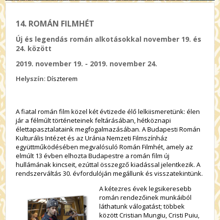
14. ROMÁN FILMHÉT
Új és legendás román alkotásokkal november 19. és
24. között
2019. november 19. - 2019. november 24.
Helyszín:
Díszterem
A fiatal román film közel két évtizede élő lelkiismeretünk: élen
jár a félmúlt történeteinek feltárásában, hétköznapi
élettapasztalataink megfogalmazásában. A Budapesti Román
Kulturális Intézet és az Uránia Nemzeti Filmszínház
együttműködésében megvalósuló Román Filmhét, amely az
elmúlt 13 évben elhozta Budapestre a román film új
hullámának kincseit, ezúttal összegző kiadással jelentkezik. A
rendszerváltás 30. évfordulóján megállunk és visszatekintünk.
A kétezres évek legsikeresebb
román rendezőinek munkáiból
láthatunk válogatást; többek
között Cristian Mungiu, Cristi Puiu,