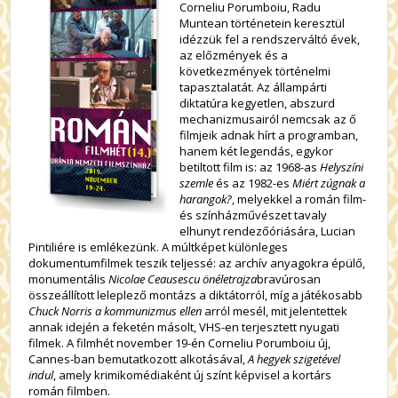
Corneliu Porumboiu, Radu
Muntean történetein keresztül
idézzük fel a rendszerváltó évek,
az előzmények és a
következmények történelmi
tapasztalatát. Az állampárti
diktatúra kegyetlen, abszurd
mechanizmusairól nemcsak az ő
filmjeik adnak hírt a programban,
hanem két legendás, egykor
betiltott film is: az 1968-as
Helyszíni
szemle
és az 1982-es
Miért zúgnak a
harangok?
, melyekkel a román film-
és színházművészet tavaly
elhunyt rendezőóriására, Lucian
Pintiliére is emlékezünk. A múltképet különleges
dokumentumfilmek teszik teljessé: az archív anyagokra épülő,
monumentális
Nicolae Ceausescu önéletrajza
bravúrosan
összeállított leleplező montázs a diktátorról, míg a játékosabb
Chuck Norris a kommunizmus ellen
arról mesél, mit jelentettek
annak idején a feketén másolt, VHS-en terjesztett nyugati
filmek. A filmhét november 19-én Corneliu Porumboiu új,
Cannes-ban bemutatkozott alkotásával,
A hegyek szigetével
indul
, amely krimikomédiaként új színt képvisel a kortárs
román filmben.