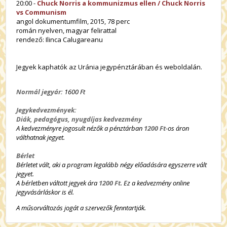
20:00 -
Chuck Norris a kommunizmus ellen / Chuck Norris
vs Communism
angol dokumentumfilm, 2015, 78 perc
román nyelven, magyar felirattal
rendező: Ilinca Calugareanu
Jegyek kaphatók az Uránia jegypénztárában és weboldalán.
Normál jegyár:
1600 Ft
Jegykedvezmények:
Diák, pedagógus, nyugdíjas kedvezmény
A kedvezményre jogosult nézők a pénztárban
1200 Ft
-os áron
válthatnak jegyet.
Bérlet
Bérletet vált, aki a program legalább négy előadására egyszerre vált
jegyet.
A bérletben váltott jegyek ára
1200 Ft
. Ez a kedvezmény online
jegyvásárláskor is él.
A műsorváltozás jogát a szervezők fenntartják.