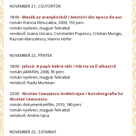
NOVEMBER 21., CSÜTÖRTÖK
18:00 -
Mesék az aranykorból / Amintiri din epoca de aur
román-francia filmszatíra, 2009, 155 perc
román nyelven, magyar felirattal
rendező: Ioana Uricaru, Constantin Popescu, Cristian Mungiu,
Razvan Marculescu, Hanno Höfer
NOVEMBER 22., PÉNTEK
18:00 -
Jelszó: A papír kékre vált / Hârtia va fi albastră
román játékfilm, 2006, 95 perc
román nyelven, magyar felirattal
rendező: Radu Muntean
20:00 -
Nicolae Ceaușescu önéletrajza / Autobiografia lui
Nicolae Ceaucescu
román dokumentumfilm, 2010, 180 perc
román nyelven, magyar felirattal
rendező: Andrei Ujica
NOVEMBER 23., SZOMBAT