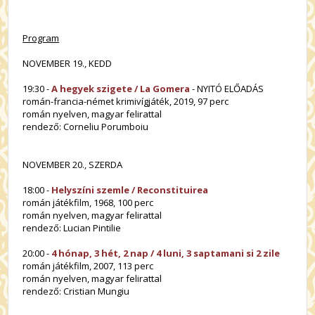
Program
NOVEMBER 19., KEDD
19:30 -
A hegyek szigete / La Gomera
- NYITÓ ELŐADÁS
román-francia-német krimivígjáték, 2019, 97 perc
román nyelven, magyar felirattal
rendező: Corneliu Porumboiu
NOVEMBER 20., SZERDA
18:00 -
Helyszíni szemle / Reconstituirea
román játékfilm, 1968, 100 perc
román nyelven, magyar felirattal
rendező: Lucian Pintilie
20:00 -
4 hónap, 3 hét, 2 nap / 4 luni, 3 saptamani si 2 zile
román játékfilm, 2007, 113 perc
román nyelven, magyar felirattal
rendező: Cristian Mungiu