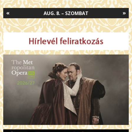
«
»
AUG. 8. – SZOMBAT