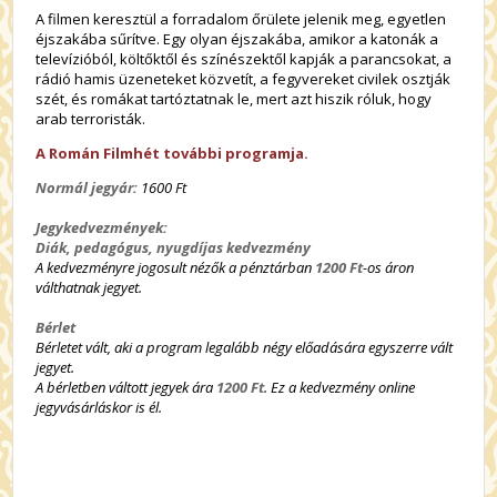
A filmen keresztül a forradalom őrülete jelenik meg, egyetlen
éjszakába sűrítve. Egy olyan éjszakába, amikor a katonák a
televízióból, költőktől és színészektől kapják a parancsokat, a
rádió hamis üzeneteket közvetít, a fegyvereket civilek osztják
szét, és romákat tartóztatnak le, mert azt hiszik róluk, hogy
arab terroristák.
A Román Filmhét további programja.
Normál jegyár:
1600 Ft
Jegykedvezmények:
Diák, pedagógus, nyugdíjas kedvezmény
A kedvezményre jogosult nézők a pénztárban
1200 Ft
-os áron
válthatnak jegyet.
Bérlet
Bérletet vált, aki a program legalább négy előadására egyszerre vált
jegyet.
A bérletben váltott jegyek ára
1200 Ft
. Ez a kedvezmény online
jegyvásárláskor is él.