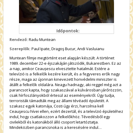
Időpontok:
Rendező:
Radu Muntean
Szereplők:
Paul Ipate, Dragoş Bucur, Andi Vasluianu
Muntean filmje megtörtént eset alapján készült. A történet
1989. december 22-e éjszakáján játszódik, Bukarestben. Ez az
a nap, amikor Ceaușescu elvesztette hatalmát. Estére a
televízió is a felkelők kezére került, és a fegyveres erők nagy
része, maga az újonnan kinevezett honvédelmi miniszter is
átállt a felkelők oldalára. Neagu hadnagy, aki reggel még azt a
parancsot kapta, hogy szakaszával a külvárosban járőrözzön,
csak hírfoszlányokból értesül az eseményekről. Úgy tudja,
terroristák támadták meg az állami tévéadó épületét. A
szakasz egyik katonája, Costi úgy érzi, harcolnia kell
Ceauşescu hívei ellen, ezért dezertál, és a televízió épületéhez
indul, hogy csatlakozzon a felkelőkhöz. Tévedésből egy
civilekből és katonákból álló csoport letartóztatja.
Mindeközben parancsnoka is a keresésére indul…