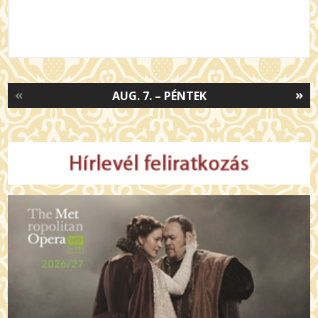
«
»
AUG. 7. – PÉNTEK