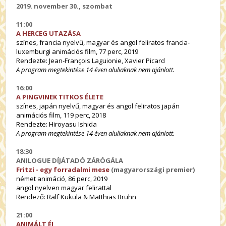
2019. november 30., szombat
11:00
A HERCEG UTAZÁSA
színes, francia nyelvű, magyar és angol feliratos francia-
luxemburgi animációs film, 77 perc, 2019
Rendezte: Jean-François Laguionie, Xavier Picard
A program megtekintése
14 éven aluliaknak nem ajánlott.
16:00
A PINGVINEK TITKOS ÉLETE
színes, japán nyelvű, magyar és angol feliratos japán
animációs film, 119 perc, 2018
Rendezte: Hiroyasu Ishida
A program megtekintése 14 éven aluliaknak nem ajánlott.
18:30
ANILOGUE DÍJÁTADÓ ZÁRÓGÁLA
Fritzi - egy forradalmi mese
(magyarországi premier)
német animáció, 86 perc, 2019
angol nyelven magyar felirattal
Rendező: Ralf Kukula & Matthias Bruhn
21:00
ANIMÁLT ÉJ