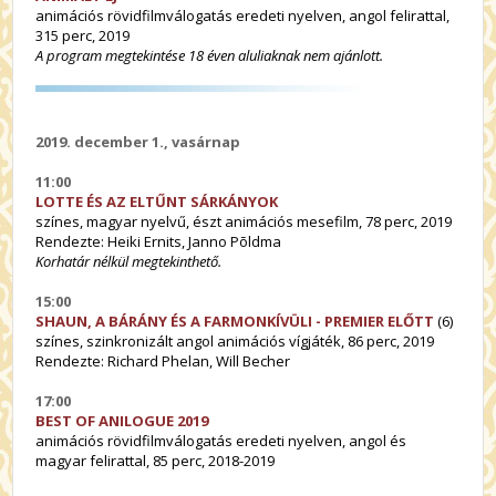
animációs rövidfilmválogatás eredeti nyelven, angol felirattal,
315 perc, 2019
A program megtekintése 18 éven aluliaknak nem ajánlott.
2019. december 1., vasárnap
11:00
LOTTE ÉS AZ ELTŰNT SÁRKÁNYOK
színes, magyar nyelvű, észt animációs mesefilm, 78 perc, 2019
Rendezte: Heiki Ernits, Janno Põldma
Korhatár nélkül megtekinthető.
15:00
SHAUN, A BÁRÁNY ÉS A FARMONKÍVÜLI
- PREMIER ELŐTT
(6)
színes, szinkronizált angol animációs vígjáték, 86 perc, 2019
Rendezte: Richard Phelan, Will Becher
17:00
BEST OF ANILOGUE 2019
animációs rövidfilmválogatás eredeti nyelven, angol és
magyar felirattal, 85 perc, 2018-2019