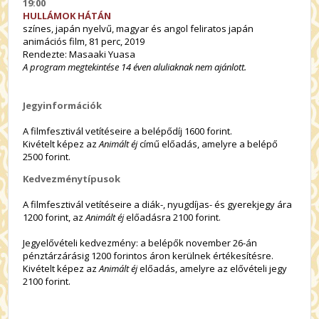
19:00
HULLÁMOK HÁTÁN
színes, japán nyelvű, magyar és angol feliratos japán
animációs film, 81 perc, 2019
Rendezte: Masaaki Yuasa
A program megtekintése 14 éven aluliaknak nem ajánlott.
Jegyinformációk
A filmfesztivál vetítéseire a belépődíj 1600 forint.
Kivételt képez az
Animált éj
című előadás, amelyre a belépő
2500 forint.
Kedvezménytípusok
A filmfesztivál vetítéseire a diák-, nyugdíjas- és gyerekjegy ára
1200 forint, az
Animált éj
előadásra 2100 forint.
Jegyelővételi kedvezmény: a belépők november 26-án
pénztárzárásig 1200 forintos áron kerülnek értékesítésre.
Kivételt képez az
Animált éj
előadás, amelyre az elővételi jegy
2100 forint.