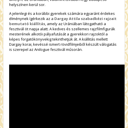
helyszínen kerül sor.
A jelenlegi és a korábbi gyerekek számára egyaránt érdekes
élménynek ígérkezik az a
Dargay Attila szabadkézi rajzait
bemutató kiállítás
, amely az Urániában látogatható a
fesztivál öt napja alatt. A kedves és szellemes rajzfilmfigurák
mesterének alkotói pályafutását a gyerekkori rajzoktól a
képes forgatókönyvekig tekinthetjük át. A kiállitás mellett
Dargay korai, kevéssé ismert rövidfilmjeiből készült válogatás
is szerepel az Anilogue fesztivál műsorán.