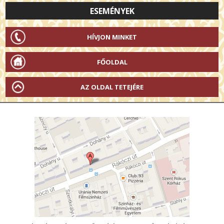
ESEMÉNYEK
HÍVJON MINKET
FŐOLDAL
AZ OLDAL TETEJÉRE