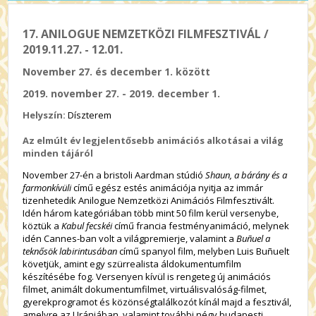
17. ANILOGUE NEMZETKÖZI FILMFESZTIVÁL /
2019.11.27. - 12.01.
November 27. és december 1. között
2019. november 27. - 2019. december 1.
Helyszín:
Díszterem
Az elmúlt év legjelentősebb animációs alkotásai a világ
minden tájáról
November 27-én a bristoli Aardman stúdió
Shaun, a bárány és a
farmonkívüli
című egész estés animációja nyitja az immár
tizenhetedik Anilogue Nemzetközi Animációs Filmfesztivált.
Idén három kategóriában több mint 50 film kerül versenybe,
köztük a
Kabul fecskéi
című francia festményanimáció, melynek
idén Cannes-ban volt a világpremierje, valamint a
Buñuel a
teknősök labirintusában
című spanyol film, melyben Luis Buñuelt
követjük, amint egy szürrealista áldokumentumfilm
készítésébe fog. Versenyen kívül is rengeteg új animációs
filmet, animált dokumentumfilmet, virtuálisvalóság-filmet,
gyerekprogramot és közönségtalálkozót kínál majd a fesztivál,
amelyre az Urániában, valamint további négy budapesti