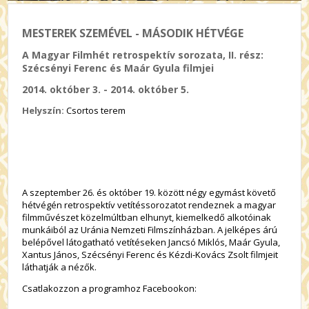
MESTEREK SZEMÉVEL - MÁSODIK HÉTVÉGE
A Magyar Filmhét retrospektív sorozata, II. rész:
Szécsényi Ferenc és Maár Gyula filmjei
2014. október 3. - 2014. október 5.
Helyszín:
Csortos terem
A szeptember 26. és október 19. között négy egymást követő
hétvégén retrospektív vetítéssorozatot rendeznek a magyar
filmművészet közelmúltban elhunyt, kiemelkedő alkotóinak
munkáiból az Uránia Nemzeti Filmszínházban. A jelképes árú
belépővel látogatható vetítéseken Jancsó Miklós, Maár Gyula,
Xantus János, Szécsényi Ferenc és Kézdi-Kovács Zsolt filmjeit
láthatják a nézők.
Csatlakozzon a programhoz Facebookon: