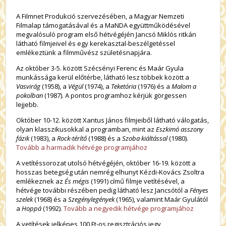
A Filmnet Produkció szervezésében, a Magyar Nemzeti
Filmalap támogatásával és a MaNDA együttműködésével
megvalósuló program első hétvégéjén Jancsó Miklós ritkán
látható filmjeivel és egy kerekasztal-beszélgetéssel
emlékeztünk a filmművész születésnapjára.
Az október 3-5. között Szécsényi Ferenc és Maár Gyula
munkássága kerül előtérbe, látható lesz többek között a
Vasvirág
(1958), a
Végül
(1974), a
Teketória
(1976) és a
Malom a
pokolban
(1987). A pontos programhoz kérjük görgessen
lejjebb.
Október 10-12. között Xantus János filmjeiből látható válogatás,
olyan klasszikusokkal a programban, mint az
Eszkimó asszony
fázik
(1983), a
Rock-térítő
(1988) és a
Szoba kiáltással
(1980).
Tovább a harmadik hétvége programjához
A vetítéssorozat utolsó hétvégéjén, október 16-19. között a
hosszas betegség után nemrég elhunyt Kézdi-Kovács Zsoltra
emlékeznek az
És mégis
(1991) című filmje vetítésével, a
hétvége további részében pedig látható lesz Jancsótól a
Fényes
szelek
(1968) és a
Szegénylegények
(1965), valamint Maár Gyulától
a
Hoppá
(1992).
Tovább a negyedik hétvége programjához
A vetítések jelképes 100 Ft-os regisztrációs jegy