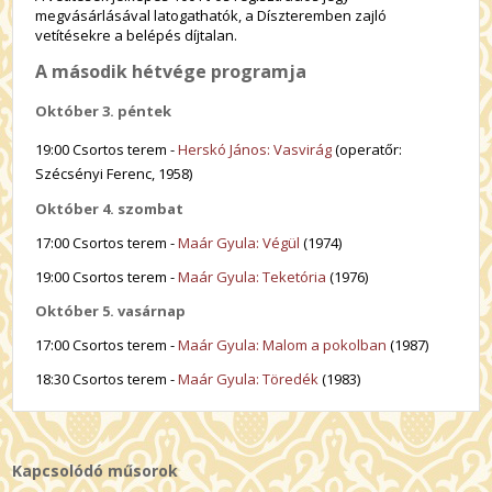
megvásárlásával latogathatók, a Díszteremben zajló
vetítésekre a belépés díjtalan.
A második hétvége programja
Október 3. péntek
19:00 Csortos terem -
Herskó János: Vasvirág
(operatőr:
Szécsényi Ferenc, 1958)
Október 4. szombat
17:00 Csortos terem -
Maár Gyula: Végül
(1974)
19:00 Csortos terem -
Maár Gyula: Teketória
(1976)
Október 5. vasárnap
17:00 Csortos terem -
Maár Gyula: Malom a pokolban
(1987)
18:30 Csortos terem -
Maár Gyula: Töredék
(1983)
Kapcsolódó műsorok