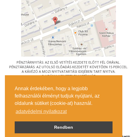
PÉNZTÁRNYITÁS: AZ ELSŐ VETÍTÉS KEZDETE ELŐTT FÉL ÓRÁVAL.
PÉNZTÁRZÁRÁS: AZ UTOLSÓ ELŐADÁS KEZDETÉT KÖVETŐEN 15 PERCCEL.
A KÁVÉZÓ A MOZI NYITVATARTÁSI IDEJÉBEN TART NYITVA.
© URÁNIA NEMZETI FILMSZÍNHÁZ
AZ
ART-MOZI EGYESÜLET
TAGMOZIJA
Annak érdekében, hogy a legjobb
1088 BUDAPEST, RÁKÓCZI ÚT 21.
felhasználói élményt tudjuk nyújtani, az
MEGKÖZELÍTÉS
oldalunk sütiket (cookie-at) használ.
JEGYINFORMÁCIÓ
ÍRJON NEKÜNK!
adatvédelmi nyilatkozat
KÖZÉRDEKŰ ADATOK
SAJTÓ
ADATVÉDELMI TÁJÉKOZTATÓ
Rendben