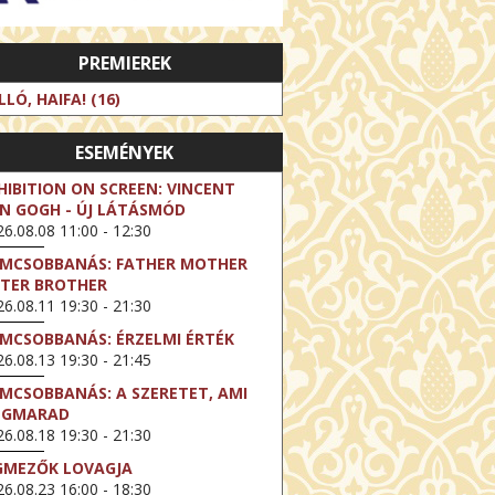
PREMIEREK
LLÓ, HAIFA! (16)
ESEMÉNYEK
HIBITION ON SCREEN: VINCENT
N GOGH - ÚJ LÁTÁSMÓD
6.08.08 11:00 - 12:30
LMCSOBBANÁS: FATHER MOTHER
STER BROTHER
6.08.11 19:30 - 21:30
LMCSOBBANÁS: ÉRZELMI ÉRTÉK
6.08.13 19:30 - 21:45
LMCSOBBANÁS: A SZERETET, AMI
EGMARAD
6.08.18 19:30 - 21:30
GMEZŐK LOVAGJA
6.08.23 16:00 - 18:30