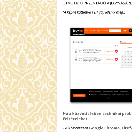
ÚTMUTATÓ PRZENTÁCIÓ A JEGYVÁSÁR
(A képre kattintva PDF fájl jelenik meg.)
Ha a közvetítésben technikai probl
feltételeket:
-
A közvetítést
Google Chrome, Firefo