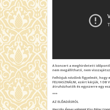
A koncert a meghirdetett időpontb
nem megállítható, nem visszajáts
Felhívjuk nézőink figyelmét, hogy 
FELHASZNÁLNI, ezért kérjük, 1 DB
átruházhatók és egyszerre egy es
***
AZ ELŐADÁSRÓL
Herczku Ágnes
valamint
Kiss Péter
(zong