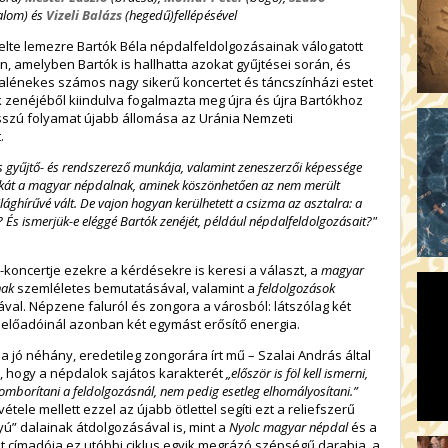
alom)
és
Vizeli Balázs
(hegedű)
fellépésével
lte lemezre Bartók Béla népdalfeldolgozásainak válogatott
, amelyben Bartók is hallhatta azokat gyűjtései során, és
pdalénekes számos nagy sikerű koncertet és táncszínházi estet
k zenéjéből kiindulva fogalmazta meg újra és újra Bartókhoz
sszú folyamat újabb állomása az Uránia Nemzeti
.
s gyűjtő- és rendszerező munkája, valamint zeneszerzői képessége
bárkát a magyar népdalnak, aminek köszönhetően az nem merült
ilághírűvé vált. De vajon hogyan kerülhetett a csizma az asztalra: a
 És ismerjük-e eléggé Bartók zenéjét, például népdalfeldolgozásait?"
koncertje ezekre a kérdésekre is keresi a választ, a
magyar
nak
szemléletes bemutatásával, valamint a
feldolgozások
ával. Népzene faluról és zongora a városból: látszólag két
st előadóinál azonban két egymást erősítő energia.
 jó néhány, eredetileg zongorára írt mű – Szalai András által
ja, hogy a népdalok sajátos karakterét
„először is föl kell ismerni,
idomborítani a feldolgozásnál, nem pedig esetleg elhomályosítani.”
le mellett ezzel az újabb ötlettel segíti ezt a reliefszerű
yú” dalainak átdolgozásával is, mint a
Nyolc magyar
népdal
és a
st címadója ez utóbbi ciklus egyik megrázó szépségű darabja, a