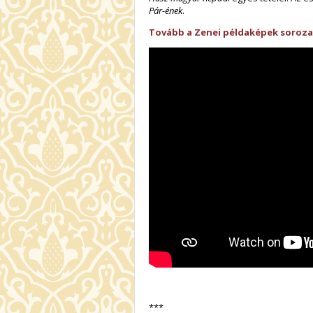
Pár-ének
.
Tovább a Zenei példaképek soroz
***