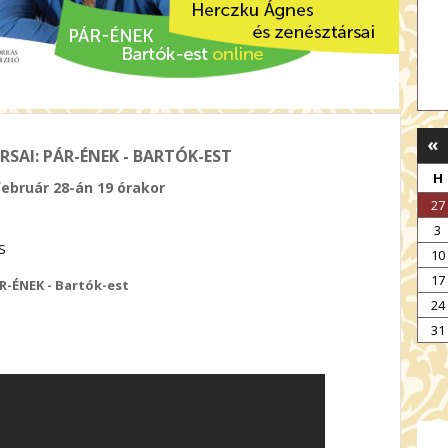
«
SAI: PÁR-ÉNEK - BARTÓK-EST
H
február 28-án 19 órakor
27
3
S
10
17
R-ÉNEK - Bartók-est
24
31