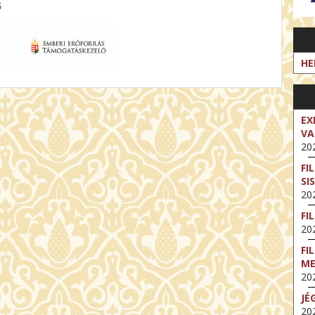
ő
HE
EX
VA
202
FI
SI
202
FI
202
FI
M
202
JÉ
202