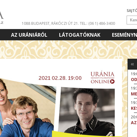
SAJT
1088 BUDAPEST, RÁKÓCZI ÚT 21.
TEL.: (06 1) 486-3400
AZ URÁNIÁRÓL
LÁTOGATÓKNAK
ESEMÉNY
«
19
OD
19
ME
19:
KE
20:
AZ