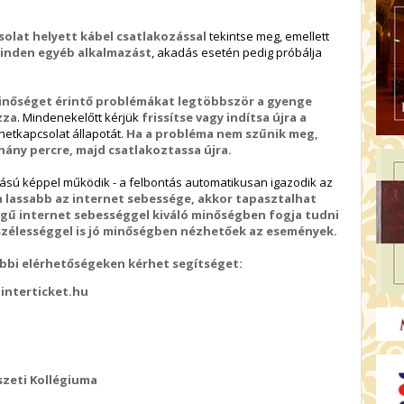
solat helyett kábel csatlakozással
tekintse meg, emellett
minden egyéb alkalmazást
, akadás esetén pedig próbálja
inőséget érintő problémákat legtöbbször a gyenge
zza
. Mindenekelőtt kérjük
frissítse vagy indítsa újra a
ernetkapcsolat állapotát.
Ha a probléma nem szűnik meg,
hány percre, majd csatlakoztassa újra.
tású képpel működik - a felbontás automatikusan igazodik az
 lassabb az internet sebessége, akkor tapasztalhat
gű internet sebességgel kiváló minőségben fogja tudni
vszélességgel is jó minőségben nézhetőek az események.
ábbi elérhetőségeken kérhet segítséget:
interticket.hu
szeti Kollégiuma