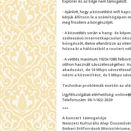
Explorer és az Edge nem támogatott.
-
Ajánlott, hogy a közvetítést
wifi kapc
kérjük
állítson le a számítógépen 
meg frissíteni a böngészőjét.
-
A közvetítés során
a hang- és képm
szélessávú internetkapcsolat oko
böngésző
t, illetve ellenőrizze az int
húzza ki a hálózatból a routert né
- A vetítés maximum 1920x1080 felbon
otthon használt sávszélességéhez.
Ha
akadozást, de 10 Mbps sávszélessé
nézni a közvetítést, és 5 Mbps sá
Technikai problémák
esetén az al
Ügyfélszolgálati elérhetőség:
online@
Telefonszám:
06-1/422-2029
***
A koncert támogatója:
Nemzeti Kulturális Alap Összművé
Emberi Erőforrások Minisztériuma,