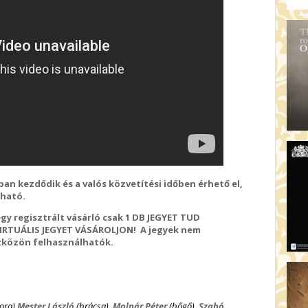
an kezdődik és a valós közvetítési időben érhető el,
zható.
egy regisztrált vásárló csak 1 DB JEGYET TUD
 VIRTUÁLIS JEGYET VÁSÁROLJON! A jegyek nem
zközön felhasználhatók.
ora)
Mester László
(brácsa),
Molnár Péter
(bőgő),
Szabó