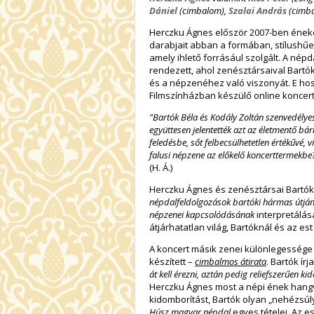
Dániel
(cimbalom),
Szalai András
(cimb
Herczku Ágnes először 2007-ben éneke
darabjait abban a formában, stílushűen
amely ihlető forrásául szolgált. A né
rendezett, ahol zenésztársaival Bartó
és a népzenéhez való viszonyát. E ho
Filmszínházban készülő online koncert
"Bartók Béla és Kodály Zoltán szenvedélye
együttesen jelentették azt az életmentő 
feledésbe, sőt felbecsülhetetlen értékűvé, v
falusi népzene az előkelő koncerttermekbe?
(H. Á.)
Herczku Ágnes és zenésztársai Bartók-
népdalfeldolgozások bartóki hármas útjá
népzenei kapcsolódásának
interpretálás
átjárhatatlan világ, Bartóknál és az e
A koncert másik zenei különlegessége a
készített –
cimbalmos átirata
. Bartók ír
át kell érezni, aztán pedig reliefszerűen k
Herczku Ágnes most a népi ének hangvéte
kidomborítást, Bartók olyan „nehézsúl
Húsz magyar népdal
egyes tételei. Az e