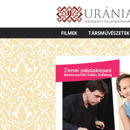
FILMEK
TÁRSMŰVÉSZETEK
VETÍTETT KÉPES ELŐADÁSOK