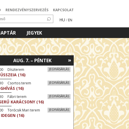
Ó
RENDEZVÉNYSZERVEZÉS
KAPCSOLAT
HU
/
EN
NAPTÁR
JEGYEK
»
AUG. 7. – PÉNTEK
:00 Díszterem
JEGYVÁSÁRLÁS
ÜSSZEIA (16)
:30 Csortos terem
JEGYVÁSÁRLÁS
GHÍVÁS (16)
30 Fábri terem
JEGYVÁSÁRLÁS
SERŰ KARÁCSONY (16)
00 Törőcsik Mari terem
JEGYVÁSÁRLÁS
 IDEGEN (16)