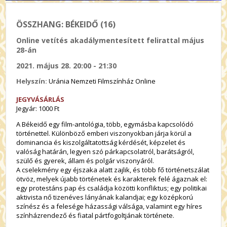
ÖSSZHANG: BÉKEIDŐ (16)
Online vetítés akadálymentesített felirattal május
28-án
2021. május 28. 20:00 - 21:30
Helyszín:
Uránia Nemzeti Filmszínház Online
JEGYVÁSÁRLÁS
Jegyár: 1000 Ft
A Békeidő egy film-antológia, több, egymásba kapcsolódó
történettel. Különböző emberi viszonyokban járja körül a
dominancia és kiszolgáltatottság kérdését, képzelet és
valóság határán, legyen szó párkapcsolatról, barátságról,
szülő és gyerek, állam és polgár viszonyáról.
A cselekmény egy éjszaka alatt zajlik, és több fő történetszálat
ötvöz, melyek újabb történetek és karakterek felé ágaznak el:
egy protestáns pap és családja közötti konfliktus; egy politikai
aktivista nő tizenéves lányának kalandjai; egy középkorú
színész és a felesége házassági válsága, valamint egy híres
színházrendező és fiatal pártfogoltjának története.