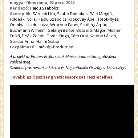
magyar filmdráma, 92 perc, 2020
Rendező:
Hajdu Szabolcs
Szereplők:
Sárosdi Lilla, Szabó Domokos, Pálfi Magdó,
Földeáki Nóra, Hajdu Szabolcs, Krokovay Ábel, Török-Illyés
Orsolya, Hajdu Lujza, Wrochna Fanni, Schilling Árpád,
Buchmann Wilhelm, Gelányi Bence, Bocsárdi Magor, Molnár
Enikő, Deák Zoltán, Ötvös Kinga, Tóth Orsi, Katona László,
Sándor Anna, Halmi Gábor
Forgalmazó:
Látókép-Production
A projekt az Emberi Erőforrások Minisztériuma támogatásával
valósul meg.
Szakmai partnerünk a Siketek és Nagyothallók Országos Szövetsége.
Tovább az Összhang vetítéssorozat részleteihez