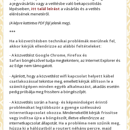
a jegyvásárlás vagy a vetítésbe való bekapcsolódás
lépéseiben,
itt talál leírást
a vásárlás és a vetítés
elérésének menetéről.
(A képre kattintva PDF fájl jelenik meg).
***
Ha a közvetítésben technikai problémák merülnek fel,
akkor kérjük ellenőrizze az alábbi feltételeket:
-
A közvetítést
Google Chrome, Firefox és
Safari
böngészővel tudja megtekinteni, az Internet Explorer és
az Edge nem támogatott.
-
Ajánlott, hogy a közvetítést
wifi kapcsolat helyett kábel
csatlakozással
tekintse meg, emellett kérjük
állítson le a
számítógépen minden egyéb alkalmazást
, akadás esetén
pedig próbálja meg frissíteni a böngészőjét.
-
A közvetítés során
a hang- és képminőséget érintő
problémákat legtöbbször a gyenge szélessávú
internetkapcsolat okozza
. Mindenekelőtt kérjük
frissítse
vagy indítsa újra a böngésző
t, illetve ellenőrizze az
internetkapcsolat állapotát.
Ha a probléma nem szűnik meg,
húzza ki a hálózatból a routert néhány percre, majd