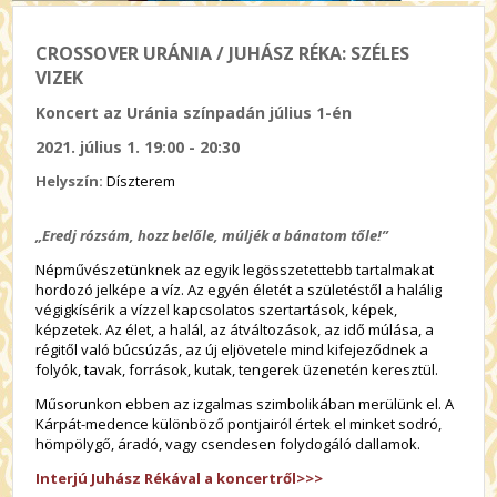
CROSSOVER URÁNIA / JUHÁSZ RÉKA: SZÉLES
VIZEK
Koncert az Uránia színpadán július 1-én
2021. július 1. 19:00 - 20:30
Helyszín:
Díszterem
„Eredj rózsám, hozz belőle,
múljék a bánatom tőle!”
Népművészetünknek az egyik legösszetettebb tartalmakat
hordozó jelképe a víz. Az egyén életét a születéstől a halálig
végigkísérik a vízzel kapcsolatos szertartások, képek,
képzetek. Az élet, a halál, az átváltozások, az idő múlása, a
régitől való búcsúzás, az új eljövetele mind kifejeződnek a
folyók, tavak, források, kutak, tengerek üzenetén keresztül.
Műsorunkon ebben az izgalmas szimbolikában merülünk el. A
Kárpát-medence különböző pontjairól értek el minket sodró,
hömpölygő, áradó, vagy csendesen folydogáló dallamok.
Interjú Juhász Rékával a koncertről>>>