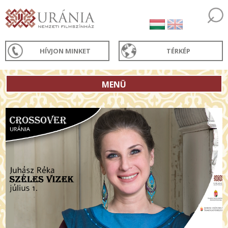
HÍVJON MINKET
TÉRKÉP
MENÜ