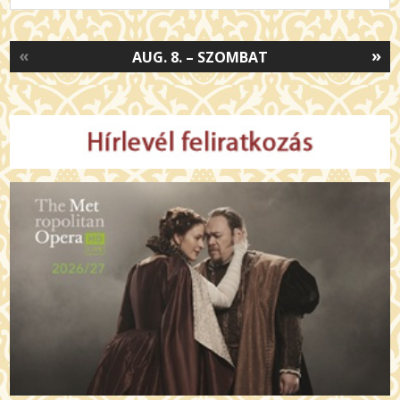
«
»
AUG. 8. – SZOMBAT