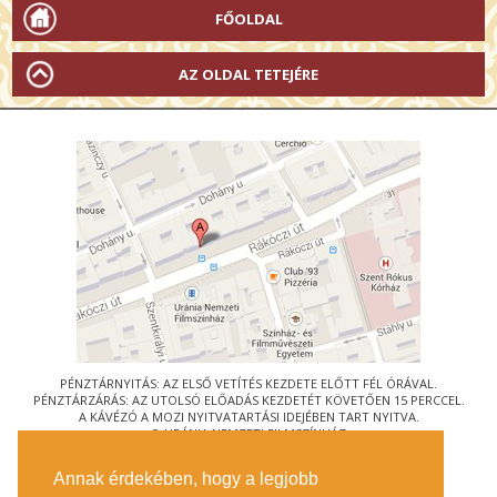
FŐOLDAL
AZ OLDAL TETEJÉRE
PÉNZTÁRNYITÁS: AZ ELSŐ VETÍTÉS KEZDETE ELŐTT FÉL ÓRÁVAL.
PÉNZTÁRZÁRÁS: AZ UTOLSÓ ELŐADÁS KEZDETÉT KÖVETŐEN 15 PERCCEL.
A KÁVÉZÓ A MOZI NYITVATARTÁSI IDEJÉBEN TART NYITVA.
© URÁNIA NEMZETI FILMSZÍNHÁZ
AZ
ART-MOZI EGYESÜLET
TAGMOZIJA
Annak érdekében, hogy a legjobb
1088 BUDAPEST, RÁKÓCZI ÚT 21.