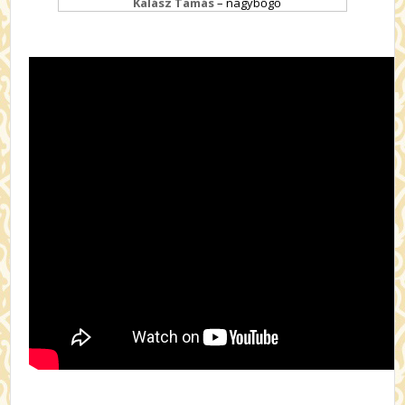
Kalász Tamás
– nagybőgő