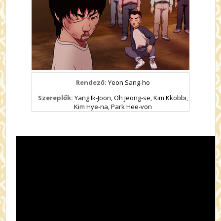
Rendező:
Yeon Sang-ho
Szereplők:
Yang Ik-Joon, Oh Jeong-se, Kim Kkobbi,
Kim Hye-na, Park Hee-von