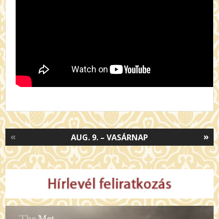
«
»
AUG. 9. – VASÁRNAP