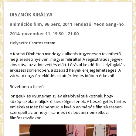
DISZNÓK KIRÁLYA
animációs film, 96 perc, 2011 rendező: Yeon Sang-ho
2014. november 11. 19:30 - 21:00
Helyszín:
Csortos terem
A Koreai Filmhéten mindegyik alkotás ingyenesen tekinthető
meg, eredeti nyelven, magyar felirattal. A regisztrációs jegyek
kiosztása az adott vetítés előtt 1 órával kezdődik. Helyfoglalás
érkezési sorrendben, a szabad helyek erejéig lehetséges. A
várható nagy érdeklődés miatt érdemes időben érkezni!
Bővebben a filmről:
Jong-suk és Kyung-min 15 év elteltével találkoznak, hogy
közép-iskolai múltjukról beszélgessenek. A beszélgetés fontos
emlékeket idéz fel bennük. A kiváló animációs film sikeresen
szerepelt az annecy-i, cannes-i és busani nemzetközi
filmfesztiválokon.