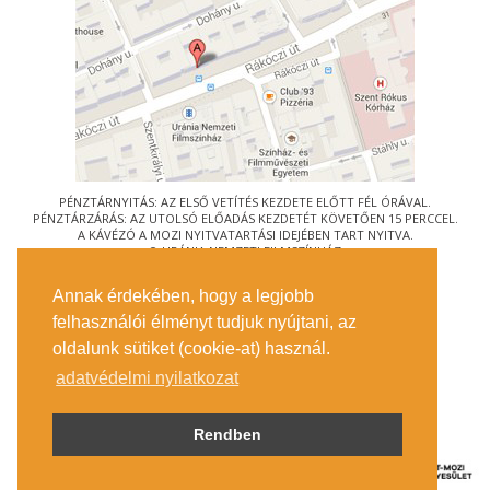
PÉNZTÁRNYITÁS: AZ ELSŐ VETÍTÉS KEZDETE ELŐTT FÉL ÓRÁVAL.
PÉNZTÁRZÁRÁS: AZ UTOLSÓ ELŐADÁS KEZDETÉT KÖVETŐEN 15 PERCCEL.
A KÁVÉZÓ A MOZI NYITVATARTÁSI IDEJÉBEN TART NYITVA.
© URÁNIA NEMZETI FILMSZÍNHÁZ
AZ
ART-MOZI EGYESÜLET
TAGMOZIJA
Annak érdekében, hogy a legjobb
1088 BUDAPEST, RÁKÓCZI ÚT 21.
felhasználói élményt tudjuk nyújtani, az
MEGKÖZELÍTÉS
oldalunk sütiket (cookie-at) használ.
JEGYINFORMÁCIÓ
ÍRJON NEKÜNK!
adatvédelmi nyilatkozat
KÖZÉRDEKŰ ADATOK
SAJTÓ
ADATVÉDELMI TÁJÉKOZTATÓ
Rendben