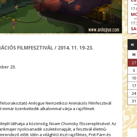
17
MO
17:
SA
CS
«
17:
IÓS FILMFESZTIVÁL / 2014. 11. 19-23.
SZ
H
17
27
MO
mber 23.
3
19
OD
10
17
19
ME
24
19:
31
 felsorakoztató Anilogue Nemzetközi Animációs Filmfesztivál
KE
 immár tizenkettedik alkalommal várja a rajzfilmek
20:
AZ
filmjét láthatja a közönség, Noam Chomsky főszereplésével. Az
nkmajer nyolcvanadik születésnapját, a fesztivál életmű-
lmrendező előtt. Idén a világhírű észt rajzfilmes, Priit Pärn és