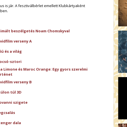
us is jár. A fesztiválbérlet emellett Klubkártyaként
tben.
imált beszélgetés Noam Chomskyval
vidfilm verseny A
fiú és a világ
ocsó-sztori
sa Limone és Maroc Orange: Egy gyors szerelmi
rténet
vidfilm verseny B
túlon túl 3D
ovanni szigete
gcsalás
tenger dala