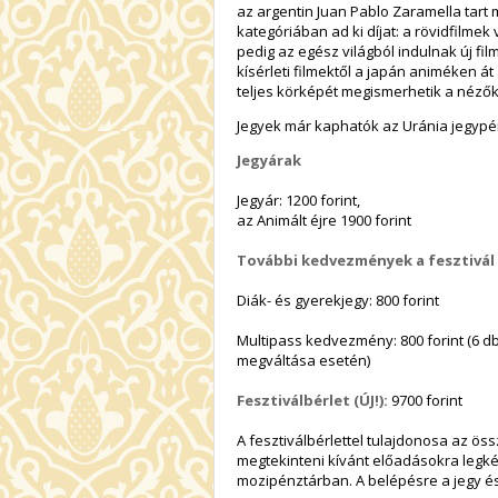
az argentin Juan Pablo Zaramella tart 
kategóriában ad ki díjat: a rövidfilm
pedig az egész világból indulnak új film
kísérleti filmektől a japán animéken á
teljes körképét megismerhetik a nézők
Jegyek már kaphatók az Uránia jegypé
Jegyárak
Jegyár: 1200 forint,
az Animált éjre 1900 forint
További kedvezmények a fesztivál 
Diák- és gyerekjegy: 800 forint
Multipass kedvezmény: 800 forint (6 d
megváltása esetén)
Fesztiválbérlet (ÚJ!):
9700 forint
A fesztiválbérlettel tulajdonosa az ös
megtekinteni kívánt előadásokra legkés
mozipénztárban. A belépésre a jegy és 