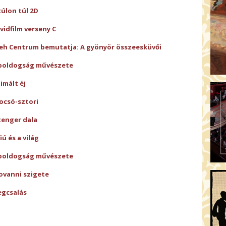
túlon túl 2D
vidfilm verseny C
eh Centrum bemutatja: A gyönyör összeesküvői
boldogság művészete
imált éj
ocsó-sztori
tenger dala
fiú és a világ
boldogság művészete
ovanni szigete
gcsalás