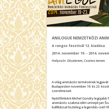
ANILOGUE NEMZETKÖZI ANIMÁC
A rangos fesztivál 12. kiadása
2014. november 19. - 2014. nove
Helyszín:
Díszterem, Csortos terem
A világ animációs termésének legjavát
Budapesten november 19. és 23. között
szerelmeseit.
Nyitófilmként Michel Gondry legújabb 
animációs szakma idén ünnepli Jan Šva
kiállítással tiszteleg a legendás cseh fi