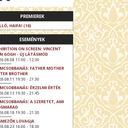
PREMIEREK
LLÓ, HAIFA! (16)
ESEMÉNYEK
HIBITION ON SCREEN: VINCENT
N GOGH - ÚJ LÁTÁSMÓD
6.08.08 11:00 - 12:30
LMCSOBBANÁS: FATHER MOTHER
STER BROTHER
6.08.11 19:30 - 21:30
LMCSOBBANÁS: ÉRZELMI ÉRTÉK
6.08.13 19:30 - 21:45
LMCSOBBANÁS: A SZERETET, AMI
EGMARAD
6.08.18 19:30 - 21:30
GMEZŐK LOVAGJA
6.08.23 16:00 - 18:30