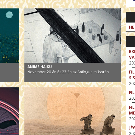
HE
EX
VA
202
ANIME HAIKU
FI
November 20-án és 23-án az Anilogue műsorán
SI
202
FI
202
FI
M
202
JÉ
202