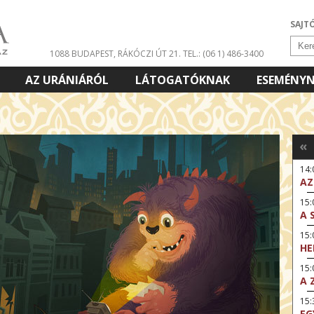
SAJT
1088 BUDAPEST, RÁKÓCZI ÚT 21.
TEL.: (06 1) 486-3400
AZ URÁNIÁRÓL
LÁTOGATÓKNAK
ESEMÉNY
«
14
AZ
15:
A 
15
HE
15:
A 
15
EG