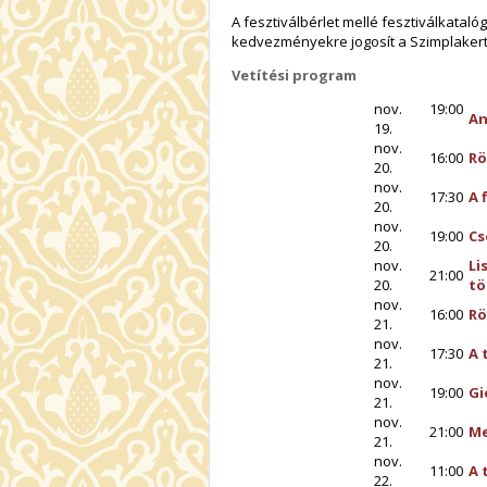
A fesztiválbérlet mellé fesztiválkatalóg
kedvezményekre jogosít a Szimplaker
Vetítési program
nov.
19:00
An
19.
nov.
16:00
Rö
20.
nov.
17:30
A 
20.
nov.
19:00
Cs
20.
nov.
Li
21:00
20.
tö
nov.
16:00
Rö
21.
nov.
17:30
A 
21.
nov.
19:00
Gi
21.
nov.
21:00
Me
21.
nov.
11:00
A 
22.