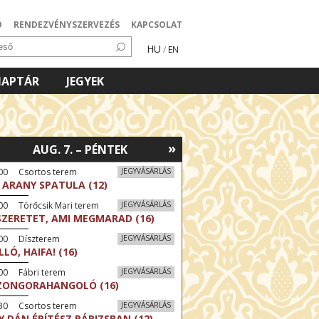
Ó
RENDEZVÉNYSZERVEZÉS
KAPCSOLAT
HU
/
EN
NAPTÁR
JEGYEK
»
AUG. 7. – PÉNTEK
:00 Csortos terem
JEGYVÁSÁRLÁS
 ARANY SPATULA (12)
00 Törőcsik Mari terem
JEGYVÁSÁRLÁS
SZERETET, AMI MEGMARAD (16)
:00 Díszterem
JEGYVÁSÁRLÁS
LLÓ, HAIFA! (16)
00 Fábri terem
JEGYVÁSÁRLÁS
ZONGORAHANGOLÓ (16)
:30 Csortos terem
JEGYVÁSÁRLÁS
Y DÁN ÉPÍTÉSZ PÁRIZSBAN (12)