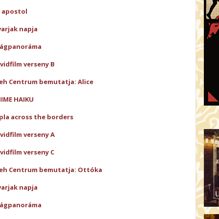
 apostol
varjak napja
lágpanoráma
vidfilm verseny B
eh Centrum bemutatja: Alice
IME HAIKU
pla across the borders
vidfilm verseny A
vidfilm verseny C
eh Centrum bemutatja: Ottóka
varjak napja
lágpanoráma