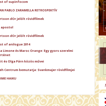
st of supinfocom
AN PABLO ZARAMELLA RETROSPEKTÍV
rtoon dOr jelölt rövidfilmek
 apostol
rtoon dOr jelölt rövidfilmek
st of anilogue 2014
sa Limone és Maroc Orange: Egy gyors szerelmi
rténet
iit és Olga Pärn közös művei
eh Centrum bemutatja: Svankmajer rövidfilmjei
IME HAIKU