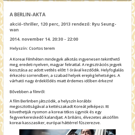
A BERLIN-AKTA
akció-thriller, 120 perc, 2013 rendező: Ryu Seung-
wan
2014. november 14. 20:30 - 22:00
Helyszín:
Csortos terem
A Koreai Filmhéten mindegyik alkotás ingyenesen tekinthető
meg, eredeti nyelven, magyar felirattal. A regisztrációs jegyek
kiosztása az adott vetítés előtt 1 órával kezdődik. Helyfoglalás
érkezési sorrendben, a szabad helyek erejéig lehetséges. A
várható nagy érdeklődés miatt érdemes időben érkezni!
Bővebben a filmről:
A film Berlinben játszódik, a helyszín korábbi
megosztottságával a kettészakadt Koreát jelképezi. Itt
követhetjük nyomon a koreai titkos ügynök és egy
fegyverkereskedő kalandjait. A briliáns, élvezetes akciófilm
koreai kasszasiker, európai háttérrel fűszerezve.