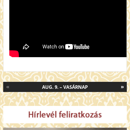
«
»
AUG. 9. – VASÁRNAP