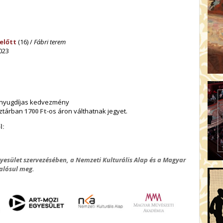
előtt
(16) /
Fábri terem
023
 nyugdíjas kedvezmény
nztárban
1700 Ft
-os áron válthatnak jegyet.
l:
yesület szervezésében, a Nemzeti Kulturális Alap és a Magyar
alósul meg.