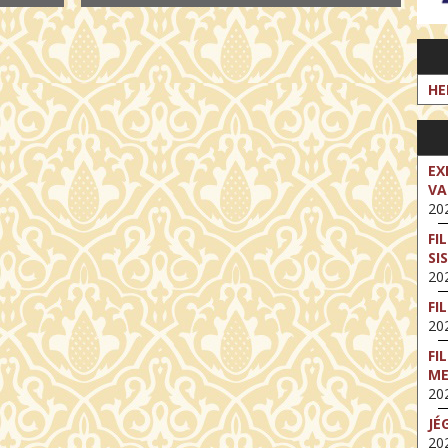
HE
EX
VA
202
FI
SI
202
FI
202
FI
M
202
JÉ
202