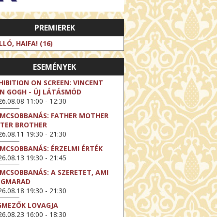
PREMIEREK
LLÓ, HAIFA! (16)
ESEMÉNYEK
HIBITION ON SCREEN: VINCENT
N GOGH - ÚJ LÁTÁSMÓD
6.08.08 11:00 - 12:30
LMCSOBBANÁS: FATHER MOTHER
STER BROTHER
6.08.11 19:30 - 21:30
LMCSOBBANÁS: ÉRZELMI ÉRTÉK
6.08.13 19:30 - 21:45
LMCSOBBANÁS: A SZERETET, AMI
EGMARAD
6.08.18 19:30 - 21:30
GMEZŐK LOVAGJA
6.08.23 16:00 - 18:30