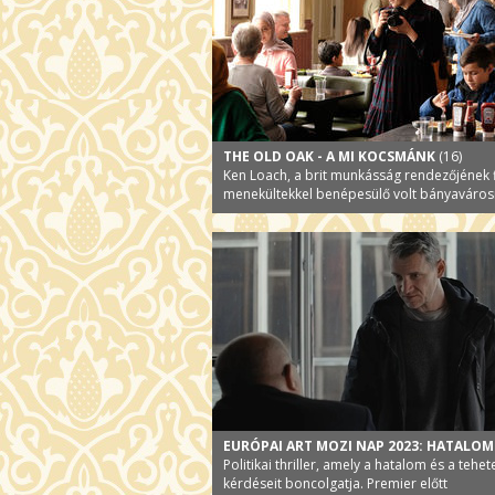
THE OLD OAK - A MI KOCSMÁNK
(16)
Ken Loach, a brit munkásság rendezőjének f
menekültekkel benépesülő volt bányaváros
EURÓPAI ART MOZI NAP 2023: HATALOM
Politikai thriller, amely a hatalom és a tehe
kérdéseit boncolgatja. Premier előtt