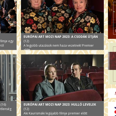
EURÓPAI ART MOZI NAP 2023: A CSODÁK ÚTJÁN
ilmje egy
(12)
ról
A legjobb utazások nem haza vezetnek! Premier
előtt.
(16)
EURÓPAI ART MOZI NAP 2023: HULLÓ LEVELEK
tetlenség
(12)
Aki Kaurismäki legújabb filmje premier előtt