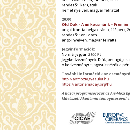
rendező: Ilker Çatak
német nyelven, magyar felirattal
20:00
Old Oak – A mi kocsmánk – Premier 
angol-francia-belga dráma, 113 perc, 2
rendező: Ken Loach
angol nyelven, magyar felirattal
Jegyinformációk:
Normál jegyár:
2100
Ft
Jegykedvezmények: Diák, pedagógus,
A kedvezményre jogosult nézők a pé
További információk az eseményrő
http://artmoziegyesulet.hu
https://artcinemaday.org/hu
A hazai programsorozat az Art-Mozi Eg
Művészeti Akadémia támogatásával v