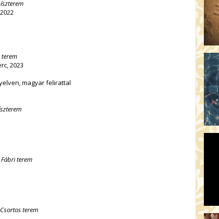
Díszterem
 2022
 terem
rc, 2023
yelven, magyar felirattal
íszterem
/
Fábri terem
Csortos terem