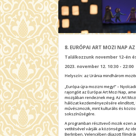
8. EURÓPAI ART MOZI NAP A
Találkozzunk november 12-én és
2023. november 12. 10:30 - 22:00
Helyszín:
az Uránia mindhárom mozi
„Európa újra mozizni megy!” – Nyolcad
rajongóit az Európai Art Mozi Nap, am
mozijában rendeznek meg. Az Art Moz
hálózat kezdeményezésére elindított, h
művészmozik, mint kulturális és közös
sokszínűségére.
A programban résztvevő mozik ezen a n
vetítésével várják a közönséget. Az id
Berlinben, Velencében díjazott filmdrá