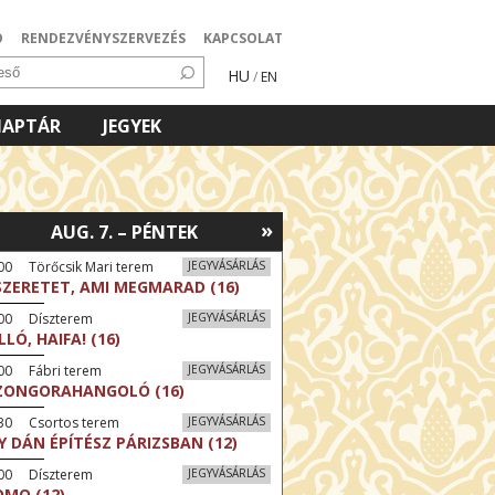
Ó
RENDEZVÉNYSZERVEZÉS
KAPCSOLAT
HU
/
EN
NAPTÁR
JEGYEK
»
AUG. 7. – PÉNTEK
00 Törőcsik Mari terem
JEGYVÁSÁRLÁS
SZERETET, AMI MEGMARAD (16)
:00 Díszterem
JEGYVÁSÁRLÁS
LLÓ, HAIFA! (16)
00 Fábri terem
JEGYVÁSÁRLÁS
ZONGORAHANGOLÓ (16)
:30 Csortos terem
JEGYVÁSÁRLÁS
Y DÁN ÉPÍTÉSZ PÁRIZSBAN (12)
:00 Díszterem
JEGYVÁSÁRLÁS
MO (12)