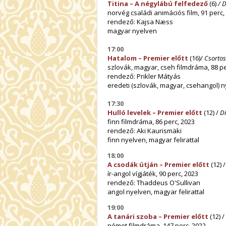
Titina – A négylábú felfedező
(6)
/ 
norvég családi animációs film, 91 perc,
rendező: Kajsa Næss
magyar nyelven
17:00
Hatalom – Premier előtt
(16)/
Csortos
szlovák, magyar, cseh filmdráma, 88 pe
rendező: Prikler Mátyás
eredeti (szlovák, magyar, csehangol) n
17:30
Hulló levelek – Premier előtt
(12) /
D
finn filmdráma, 86 perc, 2023
rendező: Aki Kaurismäki
finn nyelven, magyar felirattal
18:00
A csodák útján – Premier előtt
(12) 
ír-angol vígjáték, 90 perc, 2023
rendező: Thaddeus O'Sullivan
angol nyelven, magyar felirattal
19:00
A tanári szoba – Premier előtt
(12) /
német filmdráma, 147 perc, 2022