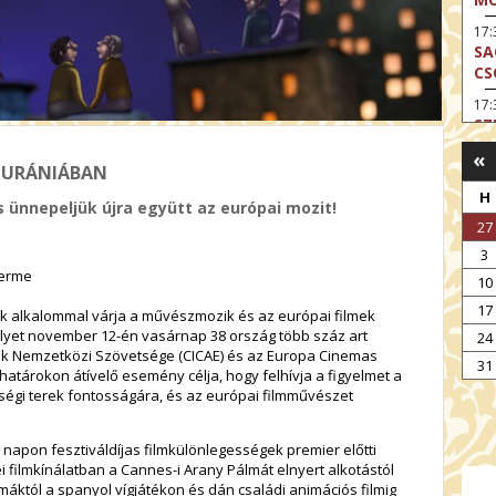
17:
SA
CS
17:
SZ
«
17
Z URÁNIÁBAN
MO
H
 ünnepeljük újra együtt az európai mozit!
19
27
OD
3
19
terme
ME
10
17
19:
ik alkalommal várja a művészmozik és az európai filmek
KE
elyet november 12-én vasárnap 38 ország több száz art
24
ik Nemzetközi Szövetsége (CICAE) és az Europa Cinemas
20:
31
atárokon átívelő esemény célja, hogy felhívja a figyelmet a
AZ
ségi terek fontosságára, és az európai filmművészet
apon fesztiváldíjas filmkülönlegességek premier előtti
ei filmkínálatban a Cannes-i Arany Pálmát elnyert alkotástól
máktól a spanyol vígjátékon és dán családi animációs filmig