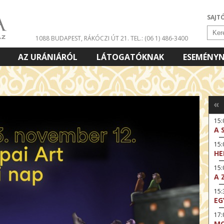
SAJT
1088 BUDAPEST, RÁKÓCZI ÚT 21.
TEL.: (06 1) 486-3400
AZ URÁNIÁRÓL
LÁTOGATÓKNAK
ESEMÉNY
«
15:
A 
15
HE
15:
A 
15
EG
17
MO