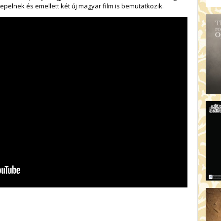
pelnek és emellett két új magyar film is bemutatkozik.