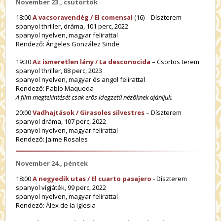
November 23., csütörtök
18:00
A vacsoravendég / El comensal
(16) – Díszterem
spanyol thriller, dráma, 101 perc, 2022
spanyol nyelven, magyar felirattal
Rendező: Ángeles González Sinde
19:30
Az ismeretlen lány / La desconocida
– Csortos terem
spanyol thriller, 88 perc, 2023
spanyol nyelven, magyar és angol felirattal
Rendező: Pablo Maqueda
A film megtekintését csak erős idegzetű nézőknek ajánljuk.
20:00
Vadhajtások / Girasoles silvestres
– Díszterem
spanyol dráma, 107 perc, 2022
spanyol nyelven, magyar felirattal
Rendező:
Jaime Rosales
November 24., péntek
18:00
A negyedik utas / El cuarto pasajero
- Díszterem
spanyol vígjáték, 99 perc, 2022
spanyol nyelven, magyar felirattal
Rendező: Álex de la Iglesia