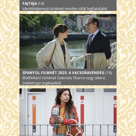
FAJTÁJA
(16)
Identitáskereső történet minden idők legfiatalabb
Arany Medve-díjas főszereplőjével, Sofia Oteróval
SPANYOL FILMHÉT 2023: A VACSORAVENDÉG
(16)
Múltfeltáró történet Gabriela Ybarra nagy sikerű
önéletrajzi regényéből