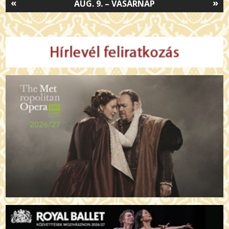
«
»
AUG. 9. – VASÁRNAP