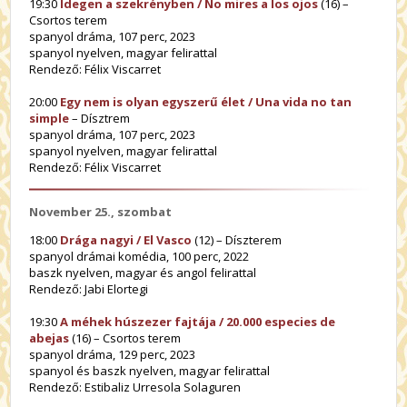
19:30
Idegen a szekrényben / No mires a los ojos
(16) –
Csortos terem
spanyol dráma, 107 perc, 2023
spanyol nyelven, magyar felirattal
Rendező: Félix Viscarret
20:00
Egy nem is olyan egyszerű élet / Una vida no tan
simple
– Dísztrem
spanyol dráma, 107 perc, 2023
spanyol nyelven, magyar felirattal
Rendező:
Félix Viscarret
November 25., szombat
18:00
Drága nagyi / El Vasco
(12) – Díszterem
spanyol drámai komédia, 100 perc, 2022
baszk nyelven, magyar és angol felirattal
Rendező: Jabi Elortegi
19:30
A méhek húszezer fajtája / 20.000 especies de
abejas
(16) – Csortos terem
spanyol dráma, 129 perc, 2023
spanyol és baszk nyelven, magyar felirattal
Rendező: Estibaliz Urresola Solaguren