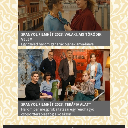
SPANYOL FILMHÉT 2023: VALAKI, AKI TÖRŐDIK
VELEM
Egy család három generációjának anya-lánya
viszonyai Csehov tollára méltó függésrendeszerben
SPANYOL FILMHÉT 2023: TERÁPIA ALATT
Három pár megpróbáltatásai egy rendhagyó
csoportterápiás foglalkozáson