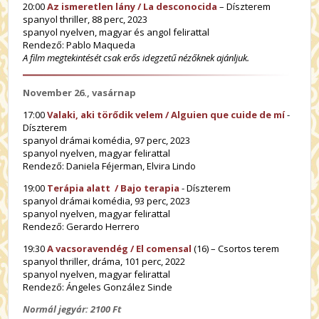
20:00
Az ismeretlen lány / La desconocida
– Díszterem
spanyol thriller, 88 perc, 2023
spanyol nyelven, magyar és angol felirattal
Rendező: Pablo Maqueda
A film megtekintését csak erős idegzetű nézőknek ajánljuk.
November 26., vasárnap
17:00
Valaki, aki törődik velem / Alguien que cuide de mí
-
Díszterem
spanyol drámai komédia, 97 perc, 2023
spanyol nyelven, magyar felirattal
Rendező: Daniela Féjerman, Elvira Lindo
19:00
Terápia alatt / Bajo terapia
- Díszterem
spanyol drámai komédia, 93 perc, 2023
spanyol nyelven, magyar felirattal
Rendező: Gerardo Herrero
19:30
A vacsoravendég / El comensal
(16) – Csortos terem
spanyol thriller, dráma, 101 perc, 2022
spanyol nyelven, magyar felirattal
Rendező: Ángeles González Sinde
Normál jegyár: 2100 Ft