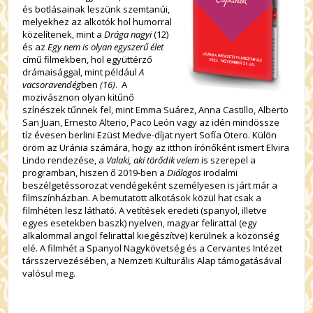
és botlásainak leszünk szemtanúi,
melyekhez az alkotók hol humorral
közelítenek, mint a
Drága nagyi
(12)
és az
Egy nem is olyan egyszerű élet
című filmekben, hol együttérző
drámaisággal, mint például
A
vacsoravendég
ben
(16)
. A
mozivásznon olyan kitűnő
színészek tűnnek fel, mint Emma Suárez, Anna Castillo, Alberto
San Juan, Ernesto Alterio, Paco León vagy az idén mindössze
tíz évesen berlini Ezüst Medve-díjat nyert Sofía Otero. Külön
öröm az Uránia számára, hogy az itthon írónőként ismert Elvira
Lindo rendezése, a
Valaki, aki törődik velem
is szerepel a
programban, hiszen ő 2019-ben a
Diálogos
irodalmi
beszélgetéssorozat vendégeként személyesen is járt már a
filmszínházban. A bemutatott alkotások közül hat csak a
filmhéten lesz látható. A vetítések eredeti (spanyol, illetve
egyes esetekben baszk) nyelven, magyar felirattal (egy
alkalommal angol felirattal kiegészítve) kerülnek a közönség
elé. A filmhét a Spanyol Nagykövetség és a Cervantes Intézet
társszervezésében, a Nemzeti Kulturális Alap támogatásával
valósul meg.