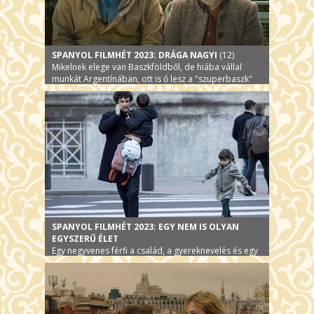
SPANYOL FILMHÉT 2023: DRÁGA NAGYI
(12)
Mikelnek elege van Baszkföldből, de hiába vállal
munkát Argentínában, ott is ő lesz a "szuperbaszk"
SPANYOL FILMHÉT 2023: EGY NEM IS OLYAN
EGYSZERŰ ÉLET
Egy negyvenes férfi a család, a gyereknevelés és egy
játszótéri szerelem hálójában