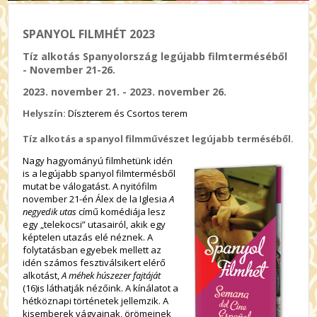
SPANYOL FILMHÉT 2023
Tíz alkotás Spanyolország legújabb filmterméséből
- November 21-26.
2023. november 21. - 2023. november 26.
Helyszín:
Díszterem és Csortos terem
Tíz alkotás a spanyol filmművészet legújabb terméséből.
Nagy hagyományú filmhetünk idén
is a legújabb spanyol filmtermésből
mutat be válogatást. A nyitófilm
november 21-én Álex de la Iglesia
A
negyedik utas
című komédiája lesz
egy „telekocsi” utasairól, akik egy
képtelen utazás elé néznek. A
folytatásban egyebek mellett az
idén számos fesztiválsikert elérő
alkotást,
A méhek húszezer fajtáját
(16)is láthatják nézőink.
A kínálatot a
hétköznapi történetek jellemzik. A
kisemberek vágyainak, örömeinek