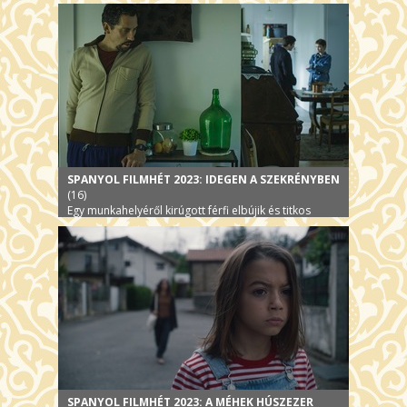
SPANYOL FILMHÉT 2023: IDEGEN A SZEKRÉNYBEN
(16)
Egy munkahelyéről kirúgott férfi elbújik és titkos
lakóként új családhoz kerül egy szekrényben
SPANYOL FILMHÉT 2023: A MÉHEK HÚSZEZER