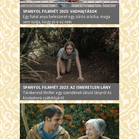
SPANYOL FILMHÉT 2023: VADHAJTÁSOK
Egy fiatal anya beleszeret egy zűrös srácba, maga
sem tudja, hogy jó-e ez neki
SPANYOL FILMHÉT 2023: AZ ISMERETLEN LÁNY
Társkereső thriller egy szendének látszó lányról és
középkorú csábítójáról