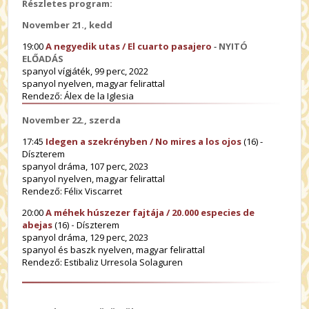
Részletes program:
November 21., kedd
19:00
A negyedik utas / El cuarto pasajero
-
NYITÓ
ELŐADÁS
spanyol vígjáték, 99 perc, 2022
spanyol nyelven, magyar felirattal
Rendező: Álex de la Iglesia
November 22., szerda
17:45
Idegen a szekrényben / No mires a los ojos
(16)
-
Díszterem
spanyol dráma, 107 perc, 2023
spanyol nyelven, magyar felirattal
Rendező: Félix Viscarret
20:00
A méhek húszezer fajtája / 20.000 especies de
abejas
(16)
-
Díszterem
spanyol dráma, 129 perc, 2023
spanyol és baszk nyelven, magyar felirattal
Rendező:
Estibaliz Urresola Solaguren