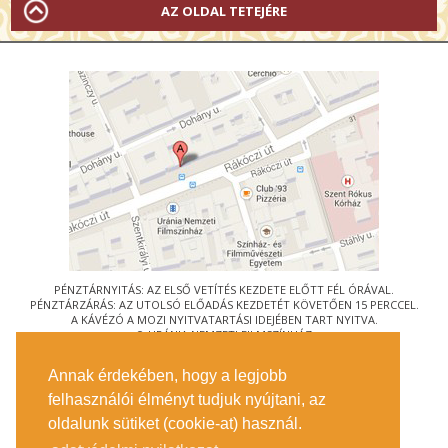
AZ OLDAL TETEJÉRE
PÉNZTÁRNYITÁS: AZ ELSŐ VETÍTÉS KEZDETE ELŐTT FÉL ÓRÁVAL.
PÉNZTÁRZÁRÁS: AZ UTOLSÓ ELŐADÁS KEZDETÉT KÖVETŐEN 15 PERCCEL.
A KÁVÉZÓ A MOZI NYITVATARTÁSI IDEJÉBEN TART NYITVA.
© URÁNIA NEMZETI FILMSZÍNHÁZ
AZ
ART-MOZI EGYESÜLET
TAGMOZIJA
Annak érdekében, hogy a legjobb
1088 BUDAPEST, RÁKÓCZI ÚT 21.
felhasználói élményt tudjuk nyújtani, az
MEGKÖZELÍTÉS
oldalunk sütiket (cookie-at) használ.
JEGYINFORMÁCIÓ
ÍRJON NEKÜNK!