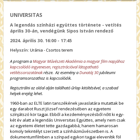
UNIVERSITAS
A legendás színházi együttes története - vetítés
április 30-án, vendégünk Sipos István rendező
2024. április 30. 16:00 - 17:45
Helyszín:
Uránia - Csortos terem
A program a
Magyar Művészeti Akadémia a magyar film napjához
kapcsolódó ingyenesen, regisztrációval látogatható
vetítéssorozatának
része. Az esemény a
Dunatáj 30
jubileumi
programsorozathoz is kapcsolódik.
Regisztrálni az oldal alján található űrlap kitöltésével, a szabad
helyek erejéig lehet.
1960-ban az ELTE latin tanszékének javaslatára mutattak be
egy darabot Ruszt József rendezésében az egyetemi
színjátszó kör tagjai. Ebből a kezdeményezésből nőtt ki egy-
két év alatt a legendás Universitas Együttes, amely nem csak
az egyetemi életet tette gazdagabbá, hanem hamarosan
komoly tekintélyt szerzett a színházművészetben is. A
dokumentumfilmben a színpad egykori tagjai elevenítik föl