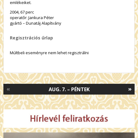
emlékeiket.
2004, 67 perc
operatőr: Jankura Péter
gyártó – Dunatáj Alapítvány
Regisztrációs űrlap
Múltbeli eseményre nem lehet regisztrálni
«
»
AUG. 7. – PÉNTEK