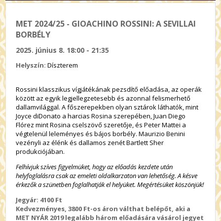
MET 2024/25 - GIOACHINO ROSSINI: A SEVILLAI
BORBÉLY
2025. június 8. 18:00 - 21:35
Helyszín:
Díszterem
Rossini klasszikus vígjátékának pezsdítő előadása, az operák
között az egyik legjellegzetesebb és azonnal felismerhető
dallamvilággal. A főszerepekben olyan sztárok láthatók, mint
Joyce diDonato a harcias Rosina szerepében, Juan Diego
Flórez mint Rosina cselszövő szeretője, és Peter Mattei a
végtelenül leleményes és bájos borbély. Maurizio Benini
vezényli az élénk és dallamos zenét Bartlett Sher
produkciójában.
Felhívjuk szíves figyelmüket, hogy az előadás kezdete után
helyfoglalásra csak az emeleti oldalkarzaton van lehetőség. A késve
érkezők a szünetben foglalhatják el helyüket. Megértésüket köszönjük!
Jegyár: 4100 Ft
Kedvezményes, 3800 Ft-os áron válthat belépőt, aki a
MET NYÁR 2019 legalább három előadására vásárol jegyet