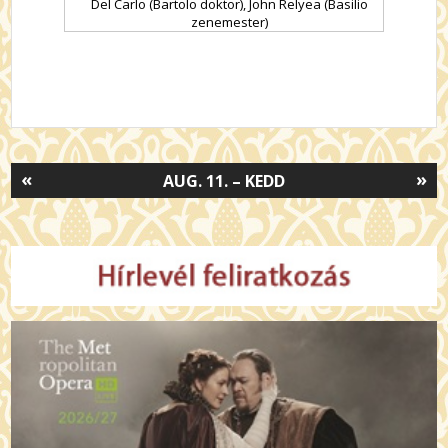
Del Carlo (Bartolo doktor), John Relyea (Basilio
zenemester)
«
»
AUG. 11. – KEDD