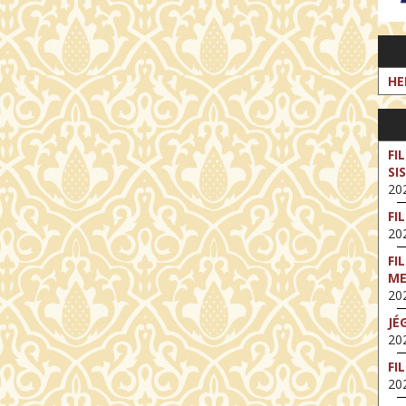
HE
FI
SI
202
FI
202
FI
M
202
JÉ
202
FI
202