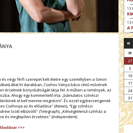
13
KI
13
A 
14:
DI
«
VÁNYA
KI
H
15
27
AZ
3
15
SA
10
i és négy férfi szerepet kelt életre egy személyben a Simon
CS
17
akában
) által írt darabban, Csehov Ványa bácsi című művének
15:
eri érzelmek bonyolultságát tárja fel. A műben a remények, az
24
MO
zba. Ahogy egy kommentelő írta: „bámulatos színészi
31
mindenkinek el kell mennie megnézni”. És ezzel egybecsengenek
17
yes Csehovja az év előadása" (iNews), "Egy színészi
HE
drew Scott elbűvölő" (Telegraph), „Kétségtelenül színház a
zexi és meglepően érzelmes" (Independent).
17:
SZ
előadásai >>>
17