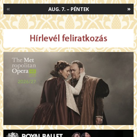
«
»
AUG. 7. – PÉNTEK