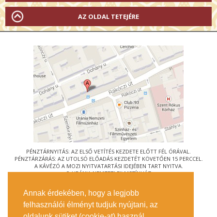
AZ OLDAL TETEJÉRE
PÉNZTÁRNYITÁS: AZ ELSŐ VETÍTÉS KEZDETE ELŐTT FÉL ÓRÁVAL.
PÉNZTÁRZÁRÁS: AZ UTOLSÓ ELŐADÁS KEZDETÉT KÖVETŐEN 15 PERCCEL.
A KÁVÉZÓ A MOZI NYITVATARTÁSI IDEJÉBEN TART NYITVA.
© URÁNIA NEMZETI FILMSZÍNHÁZ
AZ
ART-MOZI EGYESÜLET
TAGMOZIJA
Annak érdekében, hogy a legjobb
1088 BUDAPEST, RÁKÓCZI ÚT 21.
felhasználói élményt tudjuk nyújtani, az
MEGKÖZELÍTÉS
oldalunk sütiket (cookie-at) használ.