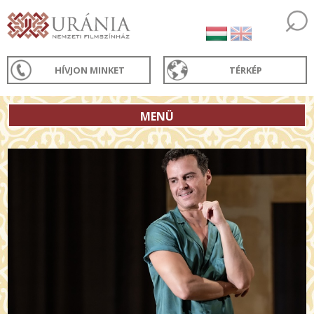
HÍVJON MINKET
TÉRKÉP
MENÜ