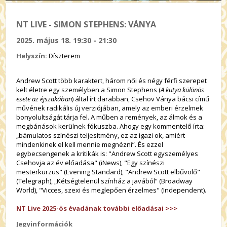
NT LIVE - SIMON STEPHENS: VÁNYA
2025. május 18. 19:30 - 21:30
Helyszín:
Díszterem
Andrew Scott több karaktert, három női és négy férfi szerepet
kelt életre egy személyben a Simon Stephens (
A kutya különös
esete az éjszakában
) által írt darabban, Csehov Ványa bácsi című
művének radikális új verziójában, amely az emberi érzelmek
bonyolultságát tárja fel. A műben a remények, az álmok és a
megbánások kerülnek fókuszba. Ahogy egy kommentelő írta:
„bámulatos színészi teljesítmény, ez az igazi ok, amiért
mindenkinek el kell mennie megnézni”. És ezzel
egybecsengenek a kritikák is: "Andrew Scott egyszemélyes
Csehovja az év előadása" (iNews), "Egy színészi
mesterkurzus" (Evening Standard), "Andrew Scott elbűvölő"
(Telegraph), „Kétségtelenül színház a javából” (Broadway
World), "Vicces, szexi és meglepően érzelmes" (Independent).
NT Live 2025-ös évadának további előadásai >>>
Jegyinformációk