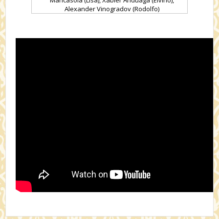
Mancasola (Lisa), Xabier Anduaga (Elvino),
Alexander Vinogradov (Rodolfo)