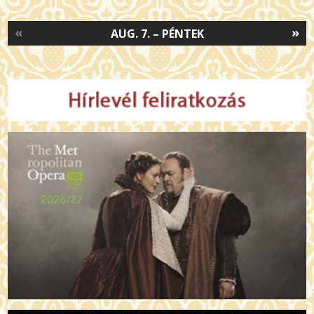
«
»
AUG. 7. – PÉNTEK