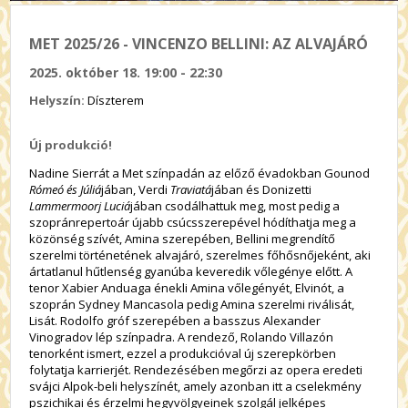
MET 2025/26 - VINCENZO BELLINI: AZ ALVAJÁRÓ
2025. október 18. 19:00 - 22:30
Helyszín:
Díszterem
Új produkció!
Nadine Sierrát a Met színpadán az előző évadokban Gounod
Rómeó és Júliá
jában, Verdi
Traviatá
jában és Donizetti
Lammermoorj Luciá
jában csodálhattuk meg, most pedig a
szopránrepertoár újabb csúcsszerepével hódíthatja meg a
közönség szívét, Amina szerepében, Bellini megrendítő
szerelmi történetének alvajáró, szerelmes főhősnőjeként, aki
ártatlanul hűtlenség gyanúba keveredik vőlegénye előtt. A
tenor Xabier Anduaga énekli Amina vőlegényét, Elvinót, a
szoprán Sydney Mancasola pedig Amina szerelmi riválisát,
Lisát. Rodolfo gróf szerepében a basszus Alexander
Vinogradov lép színpadra. A rendező, Rolando Villazón
tenorként ismert, ezzel a produkcióval új szerepkörben
folytatja karrierjét. Rendezésében megőrzi az opera eredeti
svájci Alpok-beli helyszínét, amely azonban itt a cselekmény
pszichikai és érzelmi hegyvölgyeinek szolgál jelképes