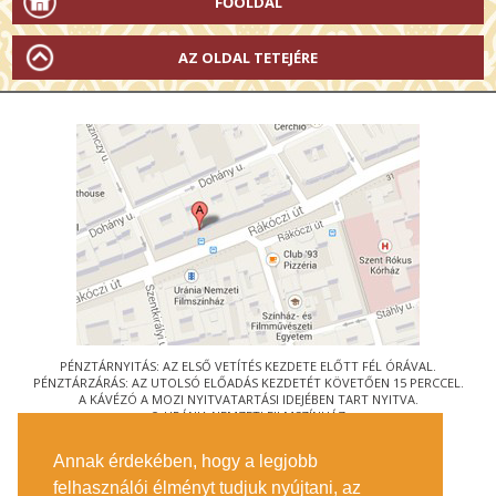
FŐOLDAL
AZ OLDAL TETEJÉRE
PÉNZTÁRNYITÁS: AZ ELSŐ VETÍTÉS KEZDETE ELŐTT FÉL ÓRÁVAL.
PÉNZTÁRZÁRÁS: AZ UTOLSÓ ELŐADÁS KEZDETÉT KÖVETŐEN 15 PERCCEL.
A KÁVÉZÓ A MOZI NYITVATARTÁSI IDEJÉBEN TART NYITVA.
© URÁNIA NEMZETI FILMSZÍNHÁZ
AZ
ART-MOZI EGYESÜLET
TAGMOZIJA
Annak érdekében, hogy a legjobb
1088 BUDAPEST, RÁKÓCZI ÚT 21.
felhasználói élményt tudjuk nyújtani, az