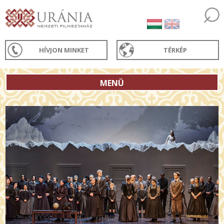
HÍVJON MINKET
TÉRKÉP
MENÜ