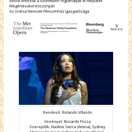
késve érkezők a szünetben foglalhatják el helyüket.
Megértésüket köszönjük!
Az Uránia Nemzeti Filmszínház Igazgatósága
Rendező:
Rolando Villazón
Vezényel:
Riccardo Frizza
Szereplők:
Nadine Sierra (Amina), Sydney