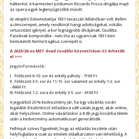
hátteréül. A karmesteri pódiumon Riccardo Frizza dirigálja majd
az opera egyik leglenyűgözőbb művét.
Az alvajáró
ősbemutatója 1831 tavaszán Milánóban volt. Bellini
a címszerepet, amely rendkívüli hangi adottságokat, vokális
virtuozitást igényel, a kor legnagyobb dívájának, Giuditta
Pastának komponálta - neki írta az ugyancsak 1831-ben
bemutatott
Norma
tragikus szerepét is.
A 2025/26-os MET-évad további közvetítései itt érhetők
el >>>
Jegyinformációk:
I. Földszint 6-10. sor és erkély páholy -
7100 Ft
II. Földszint 3-5. sor és 11-15. sor valamint az erkély 1-2. sor
-
6600 Ft
III. Földszint 1-2. sora és erkély 3-5. sor -
6100 Ft
A jegyárból 20 % kedvezmény jár, ha egy vásárlás során
legalább 8 különböző előadásra vált valaki jegyet, akár online,
akár helyszínen. Online vásárláskor a 8 db jegy kosárba tétele
után a kedvezmény automatikusan generálódik.
Felhívjuk szíves figyelmét, hogy az előadás kezdete után
helyfoglalásra csak az emeleti oldalkarzaton van lehetőség. A