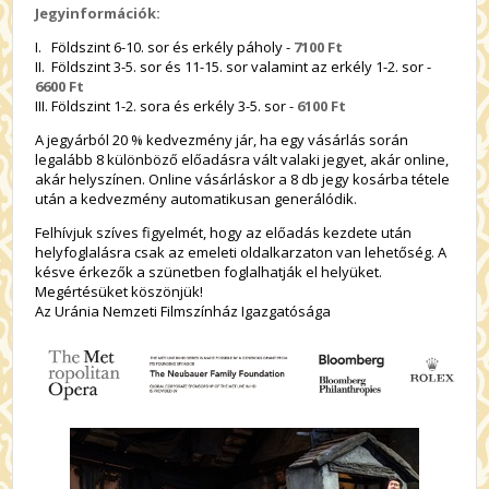
Jegyinformációk:
I. Földszint 6-10. sor és erkély páholy -
7100 Ft
II. Földszint 3-5. sor és 11-15. sor valamint az erkély 1-2. sor -
6600 Ft
III. Földszint 1-2. sora és erkély 3-5. sor -
6100 Ft
A jegyárból 20 % kedvezmény jár, ha egy vásárlás során
legalább 8 különböző előadásra vált valaki jegyet, akár online,
akár helyszínen. Online vásárláskor a 8 db jegy kosárba tétele
után a kedvezmény automatikusan generálódik.
Felhívjuk szíves figyelmét, hogy az előadás kezdete után
helyfoglalásra csak az emeleti oldalkarzaton van lehetőség. A
késve érkezők a szünetben foglalhatják el helyüket.
Megértésüket köszönjük!
Az Uránia Nemzeti Filmszínház Igazgatósága