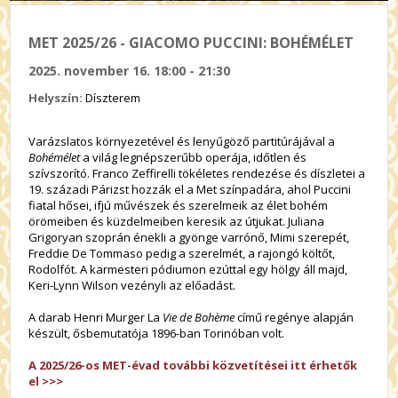
MET 2025/26 - GIACOMO PUCCINI: BOHÉMÉLET
2025. november 16. 18:00 - 21:30
Helyszín:
Díszterem
Varázslatos környezetével és lenyűgöző partitúrájával a
Bohémélet
a világ legnépszerűbb operája, időtlen és
szívszorító. Franco Zeffirelli tökéletes rendezése és díszletei a
19. századi Párizst hozzák el a Met színpadára, ahol Puccini
fiatal hősei, ifjú művészek és szerelmeik az élet bohém
örömeiben és küzdelmeiben keresik az útjukat. Juliana
Grigoryan szoprán énekli a gyönge varrónő, Mimi szerepét,
Freddie De Tommaso pedig a szerelmét, a rajongó költőt,
Rodolfót. A karmesteri pódiumon ezúttal egy hölgy áll majd,
Keri-Lynn Wilson vezényli az előadást.
A darab Henri Murger La
Vie de Bohème
című regénye alapján
készült, ősbemutatója 1896-ban Torinóban volt.
A 2025/26-os MET-évad további közvetítései itt érhetők
el >>>