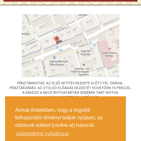
PÉNZTÁRNYITÁS: AZ ELSŐ VETÍTÉS KEZDETE ELŐTT FÉL ÓRÁVAL.
PÉNZTÁRZÁRÁS: AZ UTOLSÓ ELŐADÁS KEZDETÉT KÖVETŐEN 15 PERCCEL.
A KÁVÉZÓ A MOZI NYITVATARTÁSI IDEJÉBEN TART NYITVA.
© URÁNIA NEMZETI FILMSZÍNHÁZ
AZ
ART-MOZI EGYESÜLET
TAGMOZIJA
Annak érdekében, hogy a legjobb
1088 BUDAPEST, RÁKÓCZI ÚT 21.
felhasználói élményt tudjuk nyújtani, az
MEGKÖZELÍTÉS
oldalunk sütiket (cookie-at) használ.
JEGYINFORMÁCIÓ
ÍRJON NEKÜNK!
adatvédelmi nyilatkozat
KÖZÉRDEKŰ ADATOK