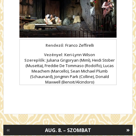
Rendező:
Franco Zeffirelli
Vezényel:
Keri-Lynn Wilson
Szereplők:
Juliana Grigoryan (Mimì), Heidi Stober
(Musetta), Freddie De Tommaso (Rodolfo), Lucas
Meachem (Marcello), Sean Michael Plumb
(Schaunard), Jongmin Park (Colline), Donald
Maxwell (Benoit/Alcindoro)
«
»
AUG. 8. – SZOMBAT