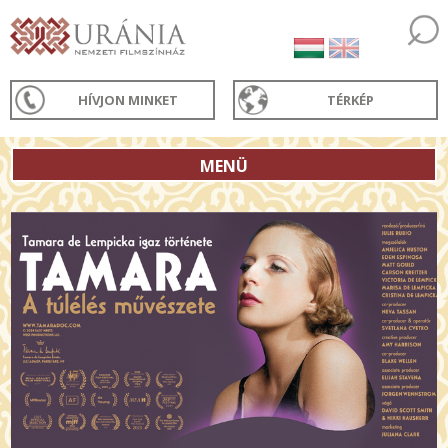
HÍVJON MINKET
TÉRKÉP
MENÜ