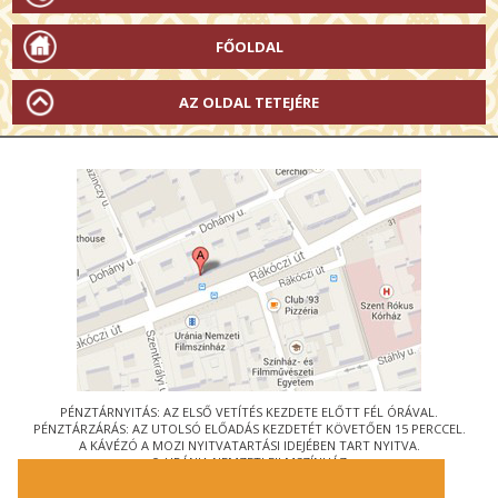
FŐOLDAL
AZ OLDAL TETEJÉRE
PÉNZTÁRNYITÁS: AZ ELSŐ VETÍTÉS KEZDETE ELŐTT FÉL ÓRÁVAL.
PÉNZTÁRZÁRÁS: AZ UTOLSÓ ELŐADÁS KEZDETÉT KÖVETŐEN 15 PERCCEL.
A KÁVÉZÓ A MOZI NYITVATARTÁSI IDEJÉBEN TART NYITVA.
© URÁNIA NEMZETI FILMSZÍNHÁZ
AZ
ART-MOZI EGYESÜLET
TAGMOZIJA