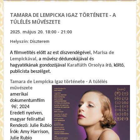
TAMARA DE LEMPICKA IGAZ TÖRTÉNETE - A
TÚLÉLÉS MŰVÉSZETE
2025. május 20. 18:00 - 21:00
Helyszín:
Díszterem
A filmvetítés előtt az est díszvendégével,
Marisa de
Lempickával
, a művész dédunokájával és
hagyatékának gondozójával
Karafiáth Orsolya
író, költő,
publicista beszélget.
Tamara de Lempicka igaz története - A túlélés
művészete
amerikai
dokumentumfilm
96’, 2024
Eredeti nyelven,
magyar felirattal
Rendező: Julie Rubio
Írók: Amy Harrison,
Julie Rubio