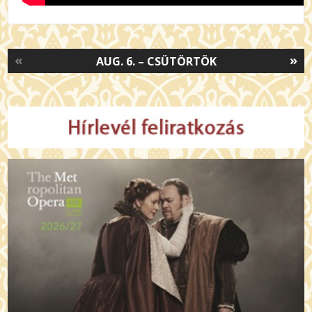
«
»
AUG. 6. – CSÜTÖRTÖK