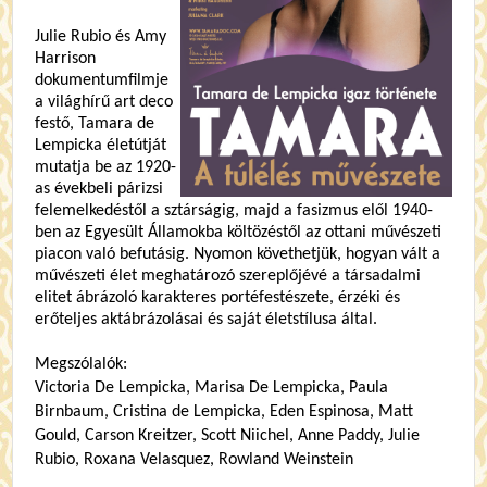
Julie Rubio és Amy
Harrison
dokumentumfilmje
a világhírű art deco
festő, Tamara de
Lempicka életútját
mutatja be az 1920-
as évekbeli párizsi
felemelkedéstől a sztárságig, majd a fasizmus elől 1940-
ben az Egyesült Államokba költözéstől az ottani művészeti
piacon való befutásig. Nyomon követhetjük, hogyan vált a
művészeti élet meghatározó szereplőjévé a társadalmi
elitet ábrázoló karakteres portéfestészete, érzéki és
erőteljes aktábrázolásai és saját életstílusa által.
Megszólalók:
Victoria De Lempicka, Marisa De Lempicka, Paula
Birnbaum, Cristina de Lempicka, Eden Espinosa, Matt
Gould, Carson Kreitzer, Scott Niichel, Anne Paddy, Julie
Rubio, Roxana Velasquez, Rowland Weinstein