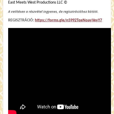
East Meets West Productions LLC ©
A vetítésen a részvétel ingyenes, de regisztrációhoz kötött.
REGISZTRÁCIÓ:
https://forms.gle/n5992TqeNoayVeyY7