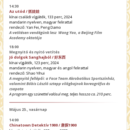
14:30
Az utód /
抓娃娃
kínai családi vígjáték, 133 perc, 2024
mandarin nyelven, magyar felirattal
rendező
:
Yan Fei, Peng Damo
A vetítésen vendégünk lesz Wang Yao, a Beijing Film
Academy oktatója
18:00
Megnyitó és nyitó vetítés
Jó dolgok Sanghajból /
好
东
西
kínai vígjáték, 123 perc, 2024
mandarin nyelven, magyar és angol felirattal
rendező: Shao Yihui
A megnyitó fellépői: a Face Team Akrobatikus Sportszínház,
valamint Bóbis László sztepp világbajnok koreográfus és
csapata
A program egy szünettel valósul meg, teljes hossza ca. 210 perc.
Május 25., vasárnap
14:00
Chinatown Detektív 1900 /
唐探1900