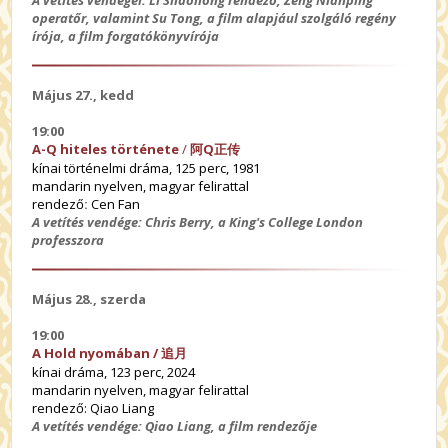
A vetítés vendégei: Li Shaohong rendező, Zeng Nianping
operatőr, valamint Su Tong, a film alapjául szolgáló regény
írója, a film forgatókönyvírója
Május 27., kedd
19:00
A-Q hiteles története
/
阿
Q正
传
kínai történelmi dráma, 125 perc, 1981
mandarin nyelven, magyar felirattal
rendező
:
Cen Fan
A vetítés vendége:
Chris Berry, a King's College London
professzora
Május 28., szerda
19:00
A Hold nyomában /
追月
kínai dráma, 123 perc, 2024
mandarin nyelven, magyar felirattal
rendező: Qiao Liang
A vetítés vendége: Qiao Liang, a film rendezője