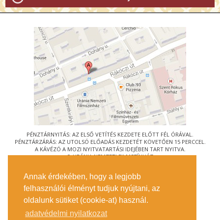
PÉNZTÁRNYITÁS: AZ ELSŐ VETÍTÉS KEZDETE ELŐTT FÉL ÓRÁVAL.
PÉNZTÁRZÁRÁS: AZ UTOLSÓ ELŐADÁS KEZDETÉT KÖVETŐEN 15 PERCCEL.
A KÁVÉZÓ A MOZI NYITVATARTÁSI IDEJÉBEN TART NYITVA.
© URÁNIA NEMZETI FILMSZÍNHÁZ
AZ
ART-MOZI EGYESÜLET
TAGMOZIJA
Annak érdekében, hogy a legjobb
1088 BUDAPEST, RÁKÓCZI ÚT 21.
felhasználói élményt tudjuk nyújtani, az
MEGKÖZELÍTÉS
oldalunk sütiket (cookie-at) használ.
JEGYINFORMÁCIÓ
ÍRJON NEKÜNK!
adatvédelmi nyilatkozat
KÖZÉRDEKŰ ADATOK