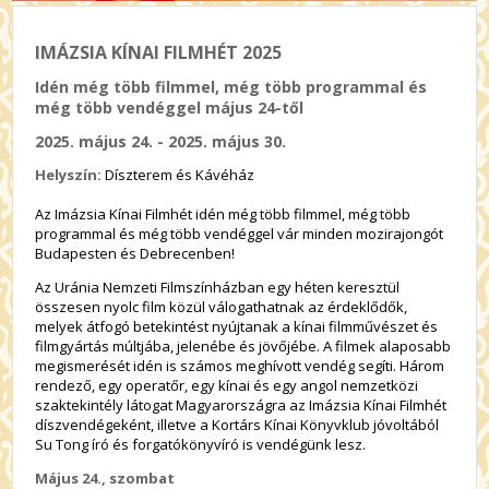
IMÁZSIA KÍNAI FILMHÉT 2025
Idén még több filmmel, még több programmal és
még több vendéggel május 24-től
2025. május 24. - 2025. május 30.
Helyszín:
Díszterem és Kávéház
Az Imázsia Kínai Filmhét idén még több filmmel, még több
programmal és még több vendéggel vár minden mozirajongót
Budapesten és Debrecenben!
Az Uránia Nemzeti Filmszínházban egy héten keresztül
összesen nyolc film közül válogathatnak az érdeklődők,
melyek átfogó betekintést nyújtanak a kínai filmművészet és
filmgyártás múltjába, jelenébe és jövőjébe. A filmek alaposabb
megismerését idén is számos meghívott vendég segíti. Három
rendező, egy operatőr, egy kínai és egy angol nemzetközi
szaktekintély látogat Magyarországra az Imázsia Kínai Filmhét
díszvendégeként, illetve a Kortárs Kínai Könyvklub jóvoltából
Su Tong író és forgatókönyvíró is vendégünk lesz.
Május 24., szombat