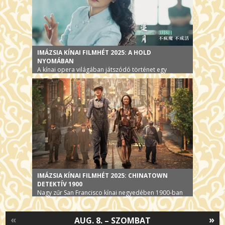
IMÁZSIA KÍNAI FILMHÉT 2025: A HOLD
NYOMÁBAN
A kínai opera világában játszódó történet egy
operaénekesnőről - Vendégünk Qiao Liang rendező
IMÁZSIA KÍNAI FILMHÉT 2025: CHINATOWN
DETEKTÍV 1900
Nagy zűr San Francisco kínai negyedében 1900-ban
«
»
AUG. 8. – SZOMBAT