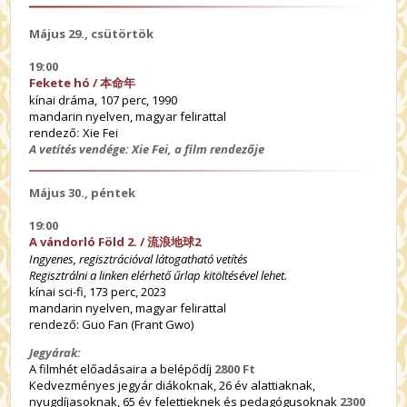
Május 29., csütörtök
19:00
Fekete hó /
本命年
kínai dráma, 107 perc, 1990
mandarin nyelven, magyar felirattal
rendező
:
Xie Fei
A vetítés vendége: Xie Fei, a film rendezője
Május 30., péntek
19:00
A vándorló Föld 2. /
流浪地球2
Ingyenes, regisztrációval látogatható vetítés
Regisztrálni a linken elérhető űrlap kitöltésével lehet.
kínai sci-fi, 173 perc, 2023
mandarin nyelven, magyar felirattal
rendező: Guo Fan (Frant Gwo)
Jegyárak:
A filmhét előadásaira a belépődíj
2800 Ft
Kedvezményes jegyár diákoknak, 26 év alattiaknak,
nyugdíjasoknak, 65 év felettieknek és pedagógusoknak
2300