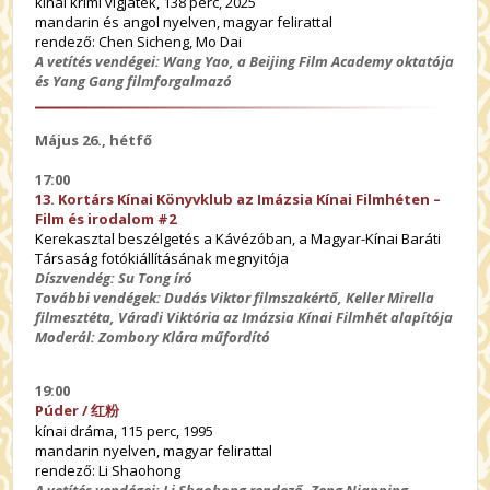
kínai krimi vígjáték, 138 perc, 2025
mandarin és angol nyelven, magyar felirattal
rendező: Chen Sicheng, Mo Dai
A vetítés vendégei: Wang Yao, a Beijing Film Academy oktatója
és Yang Gang filmforgalmazó
Május 26., hétfő
17:00
13. Kortárs Kínai Könyvklub az Imázsia Kínai Filmhéten –
Film és irodalom #2
Kerekasztal beszélgetés a Kávézóban, a Magyar-Kínai Baráti
Társaság fotókiállításának megnyitója
Díszvendég: Su Tong író
További vendégek: Dudás Viktor filmszakértő, Keller Mirella
filmesztéta, Váradi Viktória az Imázsia Kínai Filmhét alapítója
Moderál: Zombory Klára műfordító
19:00
Púder /
红
粉
kínai dráma, 115 perc, 1995
mandarin nyelven, magyar felirattal
rendező: Li Shaohong