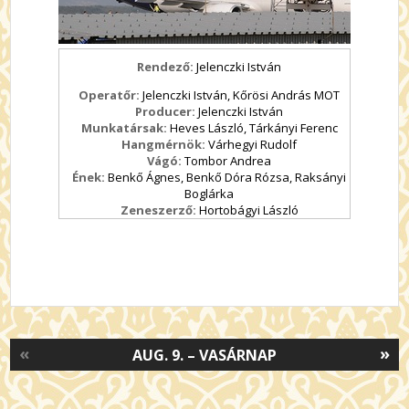
Rendező:
Jelenczki István
Operatőr:
Jelenczki István, Kőrösi András MOT
Producer:
Jelenczki István
Munkatársak:
Heves László, Tárkányi Ferenc
Hangmérnök:
Várhegyi Rudolf
Vágó:
Tombor Andrea
Ének:
Benkő Ágnes, Benkő Dóra Rózsa, Raksányi
Boglárka
Zeneszerző:
Hortobágyi László
«
»
AUG. 9. – VASÁRNAP