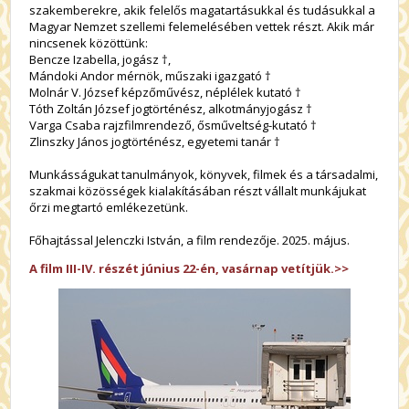
szakemberekre, akik felelős magatartásukkal és tudásukkal a
Magyar Nemzet szellemi felemelésében vettek részt. Akik már
nincsenek közöttünk:
Bencze Izabella, jogász
†
,
Mándoki Andor mérnök, műszaki igazgató †
Molnár V. József képzőművész, néplélek kutató †
Tóth Zoltán József jogtörténész, alkotmányjogász †
Varga Csaba rajzfilmrendező, ősműveltség-kutató †
Zlinszky János jogtörténész, egyetemi tanár †
Munkásságukat tanulmányok, könyvek, filmek és a társadalmi,
szakmai közösségek kialakításában részt vállalt munkájukat
őrzi megtartó emlékezetünk.
Főhajtással Jelenczki István, a film rendezője. 2025. május.
A film III-IV. részét június 22-én, vasárnap vetítjük.>>