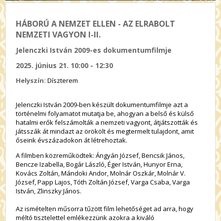
HÁBORÚ A NEMZET ELLEN - AZ ELRABOLT
NEMZETI VAGYON I-II.
Jelenczki István 2009-es dokumentumfilmje
2025. június 21. 10:00 - 12:30
Helyszín:
Díszterem
Jelenczki István 2009-ben készült dokumentumfilmje azt a
történelmi folyamatot mutatja be, ahogyan a belső és külső
hatalmi erők felszámolták a nemzeti vagyont, átjátszották és
játsszák át mindazt az örökölt és megtermelt tulajdont, amit
őseink évszázadokon át létrehoztak.
A filmben közreműködtek: Ángyán József, Bencsik János,
Bencze Izabella, Bogár László, Éger István, Hunyor Erna,
Kovács Zoltán, Mándoki Andor, Molnár Oszkár, Molnár V.
József, Papp Lajos, Tóth Zoltán József, Varga Csaba, Varga
István, Zlinszky János.
Az ismételten műsorra tűzött film lehetőséget ad arra, hogy
méltó tisztelettel emlékezzünk azokra a kiváló