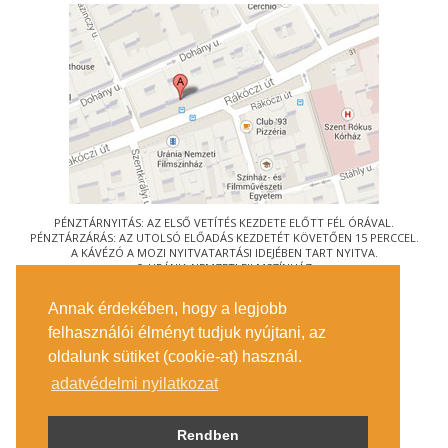
PÉNZTÁRNYITÁS: AZ ELSŐ VETÍTÉS KEZDETE ELŐTT FÉL ÓRÁVAL.
PÉNZTÁRZÁRÁS: AZ UTOLSÓ ELŐADÁS KEZDETÉT KÖVETŐEN 15 PERCCEL.
A KÁVÉZÓ A MOZI NYITVATARTÁSI IDEJÉBEN TART NYITVA.
© URÁNIA NEMZETI FILMSZÍNHÁZ
AZ
ART-MOZI EGYESÜLET
TAGMOZIJA
Annak érdekében, hogy a legjobb
1088 BUDAPEST, RÁKÓCZI ÚT 21.
felhasználói élményt tudjuk nyújtani, az
MEGKÖZELÍTÉS
oldalunk sütiket (cookie-at) használ.
JEGYINFORMÁCIÓ
ÍRJON NEKÜNK!
adatvédelmi nyilatkozat
KÖZÉRDEKŰ ADATOK
SAJTÓ
ADATVÉDELMI TÁJÉKOZTATÓ
Rendben