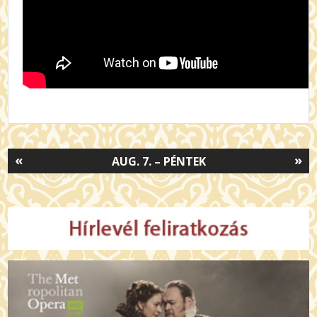
«
»
AUG. 7. – PÉNTEK