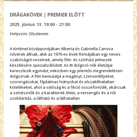
DRÁGAKÖVEK | PREMIER ELŐTT
2025. június 13. 19:00 - 21:00
Helyszín:
Díszterem
A történet középpontjában Alberta és Gabriella Canova
nővérek állnak, akik az 1970-es évek Rómájában egy neves
szabóságot vezetnek, amely film- és színházi jelmezek
készítésére specializálódott. Az itt dolgozó nők életútjai
keresztezik egymást, miközben egy jelentős megrendelésen
dolgoznak. A film bemutatja a magányt, szenvedélyeket,
szorongásokat, fájdalmas hiányokat és elszakíthatatlan
kötelékeket, ahol a valóság és a fikció összefonódik, akárcsak
a színésznők és a karakterek élete, a versengés és a női
szolidaritás, a látható és a láthatatlan.