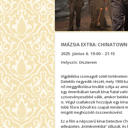
IMÁZSIA EXTRA: CHINATOWN 
2025. június 6. 19:00 - 21:15
Helyszín:
Díszterem
Vígjátékba csomagolt sötét történelem
Detektív negyedik részét, mely 1900-ba
nő meggyilkolása tovább szítja az amúg
egy Amerikában tanult kínai fiatal val
szövevényesebbé válik, amikor beleke
is. Végül csatlakozik hozzájuk egy kína
több fősre bővült kis csapat mindent 
mögött meghúzódó összeesküvést.
Ez a film a népszerű kínai Detective C
jellegzetes „krimikomédia” stílusát, 