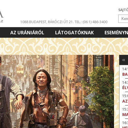
SAJT
1088 BUDAPEST, RÁKÓCZI ÚT 21.
TEL.: (06 1) 486-3400
AZ URÁNIÁRÓL
LÁTOGATÓKNAK
ESEMÉNY
«
14:
BA
14
ÉL
15:
AZ
15
MA
16
HE