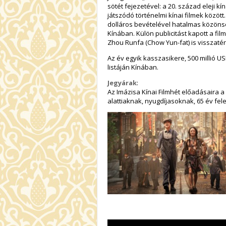
sötét fejezetével: a 20. század eleji k
játszódó történelmi kínai filmek között
dolláros bevételével hatalmas közönség
Kínában. Külön publicitást kapott a f
Zhou Runfa (Chow Yun-fat) is visszatér
Az év egyik kasszasikere, 500 millió U
listáján Kínában.
Jegyárak
:
Az Imázisa Kínai Filmhét előadásaira a
alattiaknak, nyugdíjasoknak, 65 év f