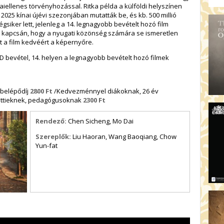
ínaiellenes törvényhozással. Ritka példa a külföldi helyszínen
. 2025 kínai újévi szezonjában mutatták be, és kb. 500 millió
siker lett, jelenleg a 14. legnagyobb bevételt hozó film
ilm kapcsán, hogy a nyugati közönség számára se ismeretlen
t a film kedvéért a képernyőre.
SD bevétel, 14. helyen a legnagyobb bevételt hozó filmek
 belépődíj
2800 Ft
/Kedvezménnyel diákoknak, 26 év
elettieknek, pedagógusoknak
2300 Ft
Rendező:
Chen Sicheng, Mo Dai
Szereplők:
Liu Haoran, Wang Baoqiang, Chow
Yun-fat