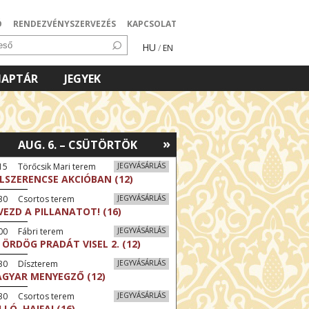
Ó
RENDEZVÉNYSZERVEZÉS
KAPCSOLAT
HU
/
EN
NAPTÁR
JEGYEK
»
AUG. 6. – CSÜTÖRTÖK
15 Törőcsik Mari terem
JEGYVÁSÁRLÁS
LSZERENCSE AKCIÓBAN (12)
:30 Csortos terem
JEGYVÁSÁRLÁS
VEZD A PILLANATOT! (16)
00 Fábri terem
JEGYVÁSÁRLÁS
 ÖRDÖG PRADÁT VISEL 2. (12)
:30 Díszterem
JEGYVÁSÁRLÁS
GYAR MENYEGZŐ (12)
:30 Csortos terem
JEGYVÁSÁRLÁS
LLÓ, HAIFA! (16)