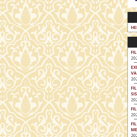
HE
FI
202
EX
VA
202
FI
SI
202
FI
202
FI
M
202