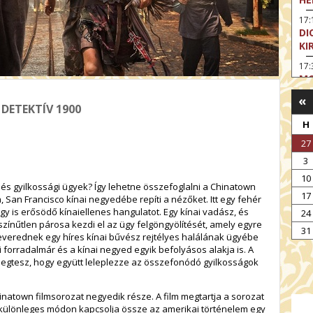
17:
DI
KI
17:
MO
«
17
DETEKTÍV 1900
SA
CS
H
27
18
OD
3
19
10
 és gyilkossági ügyek? Így lehetne összefoglalni a Chinatown
FI
17
, San Francisco kínai negyedébe repíti a nézőket. Itt egy fehér
19:
y is erősödő kínaiellenes hangulatot. Egy kínai vadász, és
24
A 
ószínűtlen párosa kezdi el az ügy felgöngyölítését, amely egyre
31
verednek egy híres kínai bűvész rejtélyes halálának ügyébe
19:
i forradalmár és a kínai negyed egyik befolyásos alakja is. A
MI
megtesz, hogy együtt leleplezze az összefonódó gyilkosságok
hinatown filmsorozat negyedik része. A film megtartja a sorozat
és különleges módon kapcsolja össze az amerikai történelem egy