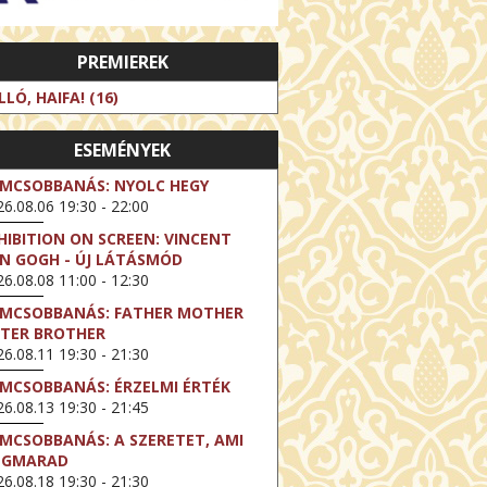
PREMIEREK
LLÓ, HAIFA! (16)
ESEMÉNYEK
LMCSOBBANÁS: NYOLC HEGY
6.08.06 19:30 - 22:00
HIBITION ON SCREEN: VINCENT
N GOGH - ÚJ LÁTÁSMÓD
6.08.08 11:00 - 12:30
LMCSOBBANÁS: FATHER MOTHER
STER BROTHER
6.08.11 19:30 - 21:30
LMCSOBBANÁS: ÉRZELMI ÉRTÉK
6.08.13 19:30 - 21:45
LMCSOBBANÁS: A SZERETET, AMI
EGMARAD
6.08.18 19:30 - 21:30