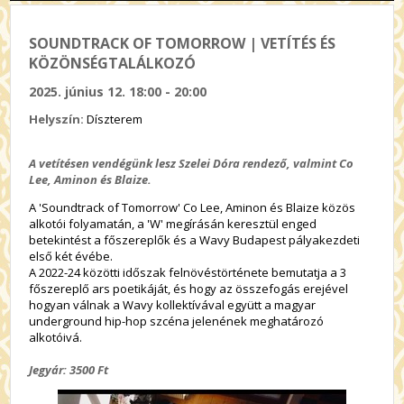
SOUNDTRACK OF TOMORROW | VETÍTÉS ÉS
KÖZÖNSÉGTALÁLKOZÓ
2025. június 12. 18:00 - 20:00
Helyszín:
Díszterem
A vetítésen vendégünk lesz Szelei Dóra rendező, valmint Co
Lee, Aminon és Blaize.
A 'Soundtrack of Tomorrow' Co Lee, Aminon és Blaize közös
alkotói folyamatán, a 'W' megírásán keresztül enged
betekintést a főszereplők és a Wavy Budapest pályakezdeti
első két évébe.
A 2022-24 közötti időszak felnövéstörténete bemutatja a 3
főszereplő ars poetikáját, és hogy az összefogás erejével
hogyan válnak a Wavy kollektívával együtt a magyar
underground hip-hop szcéna jelenének meghatározó
alkotóivá.
Jegyár: 3500 Ft