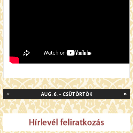
«
»
AUG. 6. – CSÜTÖRTÖK