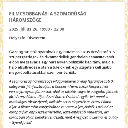
FILMCSOBBANÁS: A SZOMORÚSÁG
HÁROMSZÖGE
2025. július 26. 19:00 - 22:00
Helyszín:
Díszterem
Gazdag turisták nyaralnak egy hatalmas luxus óceánjárón. A
szupergazdagok és divatmodellek gondtalan semmittevését
előbb megzavarja egy harsányan politizáló kapitány, majd a
hajó elsüllyedése után a túlélőknek egy szigeten kell újabb
megpróbáltatásokkal szembenézniük.
A szomorúság háromszöge világpremierje a világ legrangosabb ’A’
kategóriás filmfesztiválján, a Cannes-i Nemzetközi Filmfesztivál
versenyprogramjában volt, ahol az alkotás elnyerte a legjobb filmnek
járó Arany Pálma-díjat. Ezzel Ruben Östlund egyike lett annak a
kiváltságos társaságnak, akik kétszer is elnyerték az Arany Pálma-
díjat. A filmet több kategóriában is Oscar-díjra jelölték. Östlund az
európai film egyik legelismertebb, legjelentősebb rendezője, aki
korábban olyan filmeket rendezett, mint A négyzet, a Lavina, és a Play
– Gyerekjáték?