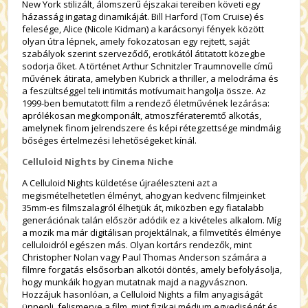
New York stilizált, álomszerű éjszakai tereiben követi egy
házasság ingatag dinamikáját. Bill Harford (Tom Cruise) és
felesége, Alice (Nicole Kidman) a karácsonyi fények között
olyan útra lépnek, amely fokozatosan egy rejtett, saját
szabályok szerint szerveződő, erotikától átitatott közegbe
sodorja őket. A történet Arthur Schnitzler Traumnovelle című
művének átirata, amelyben Kubrick a thriller, a melodráma és
a feszültséggel teli intimitás motívumait hangolja össze. Az
1999-ben bemutatott film a rendező életművének lezárása:
aprólékosan megkomponált, atmoszférateremtő alkotás,
amelynek finom jelrendszere és képi rétegzettsége mindmáig
bőséges értelmezési lehetőségeket kínál.
Celluloid Nights by Cinema Niche
A Celluloid Nights küldetése újraéleszteni azt a
megismételhetetlen élményt, ahogyan kedvenc filmjeinket
35mm-es filmszalagról élhetjük át, miközben egy fiatalabb
generációnak talán először adódik ez a kivételes alkalom. Míg
a mozik ma már digitálisan projektálnak, a filmvetítés élménye
celluloidról egészen más. Olyan kortárs rendezők, mint
Christopher Nolan vagy Paul Thomas Anderson számára a
filmre forgatás elsősorban alkotói döntés, amely befolyásolja,
hogy munkáik hogyan mutatnak majd a nagyvásznon.
Hozzájuk hasonlóan, a Celluloid Nights a film anyagiságát
ünnepli, felismerve a film, mint fizikai médium egyediségét és