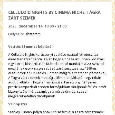
CELLULOID NIGHTS BY CINEMA NICHE: TÁGRA
ZÁRT SZEMEK
2025. december 14. 19:00 - 21:00
Helyszín:
Díszterem
Vetítés 35 mm-es kópiáról!
A Celluloid Nights karácsonyi vetítése ezúttal félreteszi az
évad transzcendentális ívét, hogy elhozza az ünnepi időszak
egyik örök klasszikusát. Kubrick utolsó munkája, a 20. század
mozijának egyik nagyszabású záró gesztusa, az 1999-es
auteur-thriller, Cruise és Kidman máig felejthetetlen párosával.
A Tágra zárt szemek most újra 35mm-en látható – egy ritkán
adódó alkalom, hogy a film ritmusa, karácsonyi fényei és
precíz kompozíciói eredeti formájukban táruljanak fel, és ismét
bizonyítsák, miért számít ez a mű az ünnepi szezon
megkerülhetetlen darabjának.
Szinopszis
Stanley Kubrick pályájának utolsó filmje, a Tágra zárt szemek