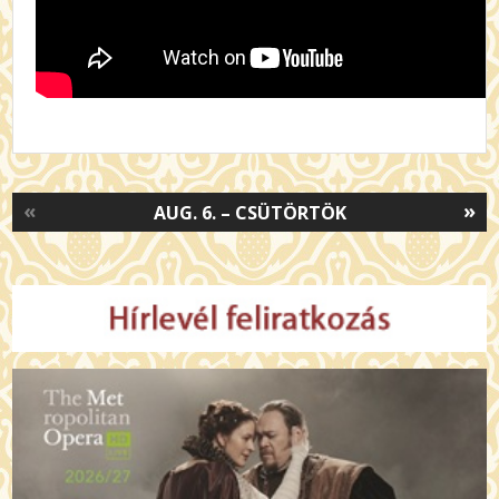
«
»
AUG. 6. – CSÜTÖRTÖK