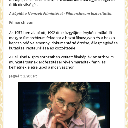
örök dicsőségét.
A kópiát a Nemzeti Filmintézet - Filmarchívum biztosította.
Filmarchívum
Az 1957-ben alapított, 1992 óta közgyűjteményként működő
magyar filmarchívum feladata a hazai filmvagyon és a hozzá
kapcsolódó valamennyi dokumentáció őrzése, állagmegóvása,
kutatása, restaurálása és közzététele.
A Celluloid Nights sorozatban vetített filmkópiák az archívum
munkatársainak erőfeszítései révén maradtak fenn, és
kelhetnek életre újból a mozivásznon.
Jegyár: 3.900 Ft