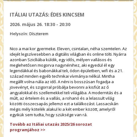
ITÁLIAI UTAZÁS: ÉDES KINCSEM
2026. május 26. 18:30 - 20:30
Helyszín:
Díszterem
Nico a mai kor gyermeke. Eleven, csintalan, néha szemtelen. Az
idejét legszívesebben a digitális világban és online tölti. Nyárra
azonban Szicíliába küldik, egy idős, mélyen vallásos és
meglehetősen mogorva nagynénihez, aki egyedül él egy
legendákkal és babonákkal teli, ódon épületben, wifi és a 21.
század minden egyéb technikai vívmánya nélkül. Mintha
megállt volna nála az idő. A néni is bosszúsan fogadja a
jövevényt, és szigorral próbálja bevonni a kisfiút az ő
angyalokkal és szellemekkel teli világába. A modernitás és a
múlt, az értelem és a vallás, a rohanó és a lelassult világ
közötti összecsapás jellemzi ezt a találkozást. Lassacskán
mégis mély kötelék alakul ki a két ember között, amelyről
egyikük sem tudta, hogy szüksége van rá.
Tovább az Itáliai utazás 2025/26 sorozat
programjához
>>