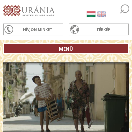
HÍVJON MINKET
TÉRKÉP
MENÜ