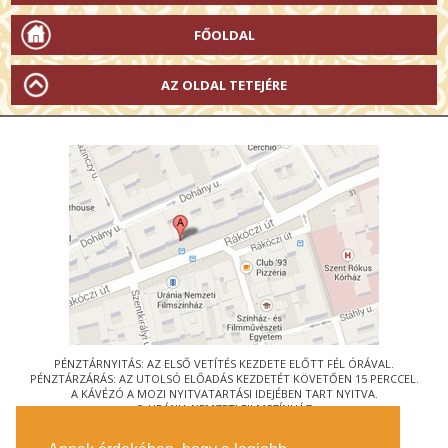
FŐOLDAL
AZ OLDAL TETEJÉRE
PÉNZTÁRNYITÁS: AZ ELSŐ VETÍTÉS KEZDETE ELŐTT FÉL ÓRÁVAL.
PÉNZTÁRZÁRÁS: AZ UTOLSÓ ELŐADÁS KEZDETÉT KÖVETŐEN 15 PERCCEL.
A KÁVÉZÓ A MOZI NYITVATARTÁSI IDEJÉBEN TART NYITVA.
© URÁNIA NEMZETI FILMSZÍNHÁZ
AZ
ART-MOZI EGYESÜLET
TAGMOZIJA