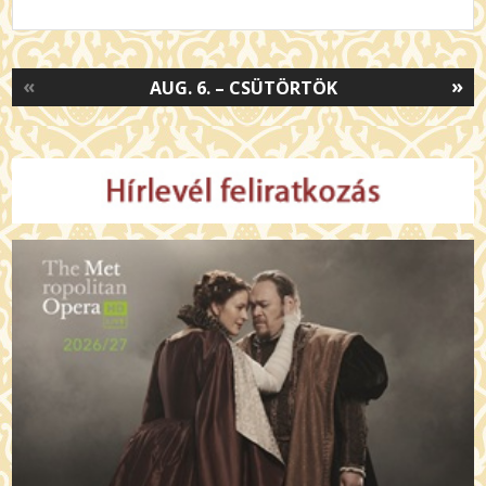
«
»
AUG. 6. – CSÜTÖRTÖK