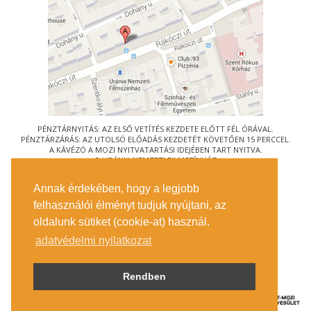
PÉNZTÁRNYITÁS: AZ ELSŐ VETÍTÉS KEZDETE ELŐTT FÉL ÓRÁVAL.
PÉNZTÁRZÁRÁS: AZ UTOLSÓ ELŐADÁS KEZDETÉT KÖVETŐEN 15 PERCCEL.
A KÁVÉZÓ A MOZI NYITVATARTÁSI IDEJÉBEN TART NYITVA.
© URÁNIA NEMZETI FILMSZÍNHÁZ
AZ
ART-MOZI EGYESÜLET
TAGMOZIJA
Annak érdekében, hogy a legjobb
1088 BUDAPEST, RÁKÓCZI ÚT 21.
felhasználói élményt tudjuk nyújtani, az
MEGKÖZELÍTÉS
oldalunk sütiket (cookie-at) használ.
JEGYINFORMÁCIÓ
ÍRJON NEKÜNK!
adatvédelmi nyilatkozat
KÖZÉRDEKŰ ADATOK
SAJTÓ
ADATVÉDELMI TÁJÉKOZTATÓ
Rendben