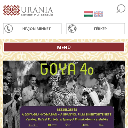
HÍVJON MINKET
TÉRKÉP
MENÜ