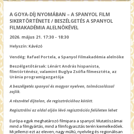
A GOYA-DÍJ NYOMÁBAN – A SPANYOL FILM
SIKERTÖRTÉNETE / BESZÉLGETÉS A SPANYOL
FILMAKADÉMIA ALELNÖKÉVEL
2026. május 21. 17:30 - 18:30
Helyszín:
Kávézó
Vendég: Rafael Portela, a Spanyol Filmakadémia alelnöke
Beszélgetőtársak: Lénárt András hispanista,
filmtörténész, valamint Buglya Zsófia filmesztéta, az
Uránia programigazgatója
A beszélgetés spanyol és magyar nyelven, tolmácsolással
zajlik.
A részvétel díjtalan, de regisztrációhoz kötött.
Regisztrálni az oldal alján lévó regisztrációs felületen lehet
Európa egyik meghatározó filmipara a spanyol. Mutatószámai
mind a filmgyártás, mind a filmfogyasztás terén kiemelkedőek.
Mi jellemzi ezt az eleven, nagy múltú, nyelvileg és regionálisan