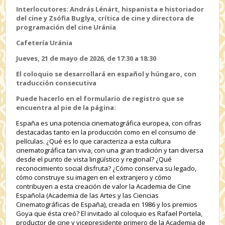
Interlocutores: András Lénárt, hispanista e historiador
del cine y Zsófia Buglya, crítica de cine y directora de
programación del cine Uránia
Cafetería Uránia
Jueves, 21 de mayo de 2026, de 17:30 a 18:30
El coloquio se desarrollará en español y húngaro, con
traducción consecutiva
Puede hacerlo en el formulario de registro que se
encuentra al pie de la página:
España es una potencia cinematográfica europea, con cifras
destacadas tanto en la producción como en el consumo de
películas. ¿Qué es lo que caracteriza a esta cultura
cinematográfica tan viva, con una gran tradición y tan diversa
desde el punto de vista lingüístico y regional? ¿Qué
reconocimiento social disfruta? ¿Cómo conserva su legado,
cómo construye su imagen en el extranjero y cómo
contribuyen a esta creación de valor la Academia de Cine
Española (Academia de las Artes y las Ciencias
Cinematográficas de España), creada en 1986 y los premios
Goya que ésta creó? El invitado al coloquio es Rafael Portela,
productor de cine y vicepresidente primero de la Academia de