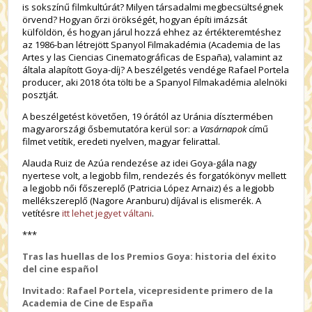
is sokszínű filmkultúrát? Milyen társadalmi megbecsültségnek
örvend? Hogyan őrzi örökségét, hogyan építi imázsát
külföldön, és hogyan járul hozzá ehhez az értékteremtéshez
az 1986-ban létrejött Spanyol Filmakadémia (Academia de las
Artes y las Ciencias Cinematográficas de España), valamint az
általa alapított Goya-díj? A beszélgetés vendége Rafael Portela
producer, aki 2018 óta tölti be a Spanyol Filmakadémia alelnöki
posztját.
A beszélgetést követően, 19 órától az Uránia dísztermében
magyarországi ősbemutatóra kerül sor: a
Vasárnapok
című
filmet vetítik, eredeti nyelven, magyar felirattal.
Alauda Ruiz de Azúa rendezése az idei Goya-gála nagy
nyertese volt, a legjobb film, rendezés és forgatókönyv mellett
a legjobb női főszereplő (Patricia López Arnaiz) és a legjobb
mellékszereplő (Nagore Aranburu) díjával is elismerék. A
vetítésre
itt lehet jegyet váltani
.
***
Tras las huellas de los Premios Goya: historia del éxito
del cine español
Invitado: Rafael Portela, vicepresidente primero de la
Academia de Cine de España