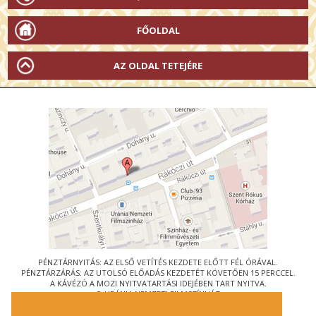
FŐOLDAL
AZ OLDAL TETEJÉRE
PÉNZTÁRNYITÁS: AZ ELSŐ VETÍTÉS KEZDETE ELŐTT FÉL ÓRÁVAL.
PÉNZTÁRZÁRÁS: AZ UTOLSÓ ELŐADÁS KEZDETÉT KÖVETŐEN 15 PERCCEL.
A KÁVÉZÓ A MOZI NYITVATARTÁSI IDEJÉBEN TART NYITVA.
© URÁNIA NEMZETI FILMSZÍNHÁZ
AZ
ART-MOZI EGYESÜLET
TAGMOZIJA