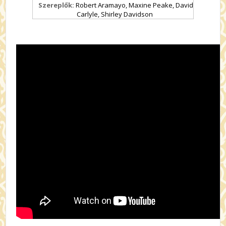
Szereplők:
Robert Aramayo, Maxine Peake, David
Carlyle, Shirley Davidson