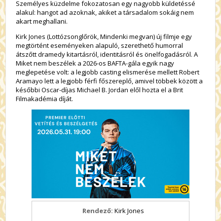
Személyes küzdelme fokozatosan egy nagyobb küldetéssé
alakul: hangot ad azoknak, akiket a társadalom sokáig nem
akart meghallani.
Kirk Jones (
Lottózsonglőrök
,
Mindenki megvan
) új filmje egy
megtörtént eseményeken alapuló, szerethető humorral
átszőtt dramedy kitartásról, identitásról és önelfogadásról. A
Miket nem beszélek
a 2026-os BAFTA-gála egyik nagy
meglepetése volt: a legjobb casting elismerése mellett Robert
Aramayo lett a legjobb férfi főszereplő, amivel többek között a
későbbi Oscar-díjas Michael B. Jordan elől hozta el a Brit
Filmakadémia díját.
Rendező:
Kirk Jones