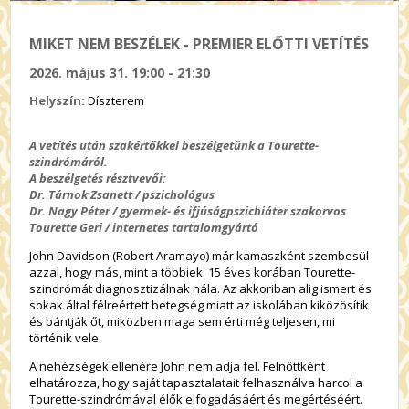
MIKET NEM BESZÉLEK - PREMIER ELŐTTI VETÍTÉS
2026. május 31. 19:00 - 21:30
Helyszín:
Díszterem
A vetítés után szakértőkkel beszélgetünk a Tourette-
szindrómáról.
A beszélgetés résztvevői:
Dr. Tárnok Zsanett / pszichológus
Dr. Nagy Péter / gyermek- és ifjúságpszichiáter szakorvos
Tourette Geri / internetes tartalomgyártó
John Davidson (Robert Aramayo) már kamaszként szembesül
azzal, hogy más, mint a többiek: 15 éves korában Tourette-
szindrómát diagnosztizálnak nála. Az akkoriban alig ismert és
sokak által félreértett betegség miatt az iskolában kiközösítik
és bántják őt, miközben maga sem érti még teljesen, mi
történik vele.
A nehézségek ellenére John nem adja fel. Felnőttként
elhatározza, hogy saját tapasztalatait felhasználva harcol a
Tourette-szindrómával élők elfogadásáért és megértéséért.