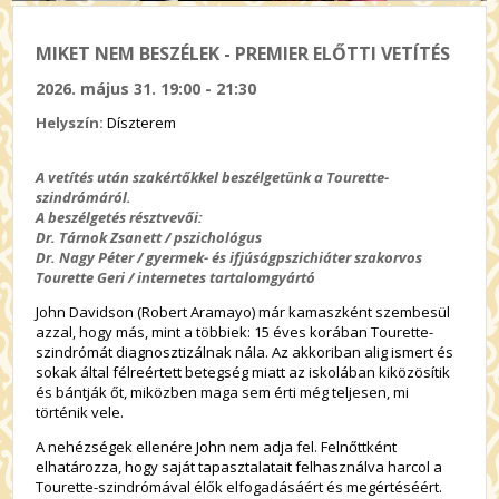
MIKET NEM BESZÉLEK - PREMIER ELŐTTI VETÍTÉS
2026. május 31. 19:00 - 21:30
Helyszín:
Díszterem
A vetítés után szakértőkkel beszélgetünk a Tourette-
szindrómáról.
A beszélgetés résztvevői:
Dr. Tárnok Zsanett / pszichológus
Dr. Nagy Péter / gyermek- és ifjúságpszichiáter szakorvos
Tourette Geri / internetes tartalomgyártó
John Davidson (Robert Aramayo) már kamaszként szembesül
azzal, hogy más, mint a többiek: 15 éves korában Tourette-
szindrómát diagnosztizálnak nála. Az akkoriban alig ismert és
sokak által félreértett betegség miatt az iskolában kiközösítik
és bántják őt, miközben maga sem érti még teljesen, mi
történik vele.
A nehézségek ellenére John nem adja fel. Felnőttként
elhatározza, hogy saját tapasztalatait felhasználva harcol a
Tourette-szindrómával élők elfogadásáért és megértéséért.