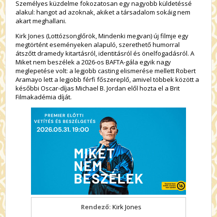
Személyes küzdelme fokozatosan egy nagyobb küldetéssé
alakul: hangot ad azoknak, akiket a társadalom sokáig nem
akart meghallani.
Kirk Jones (
Lottózsonglőrök
,
Mindenki megvan
) új filmje egy
megtörtént eseményeken alapuló, szerethető humorral
átszőtt dramedy kitartásról, identitásról és önelfogadásról. A
Miket nem beszélek
a 2026-os BAFTA-gála egyik nagy
meglepetése volt: a legjobb casting elismerése mellett Robert
Aramayo lett a legjobb férfi főszereplő, amivel többek között a
későbbi Oscar-díjas Michael B. Jordan elől hozta el a Brit
Filmakadémia díját.
Rendező:
Kirk Jones