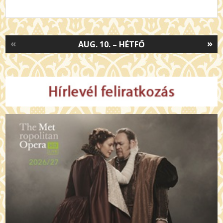
«
»
AUG. 10. – HÉTFŐ