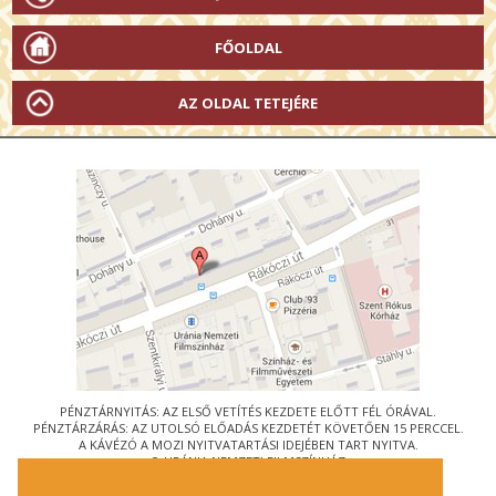
FŐOLDAL
AZ OLDAL TETEJÉRE
PÉNZTÁRNYITÁS: AZ ELSŐ VETÍTÉS KEZDETE ELŐTT FÉL ÓRÁVAL.
PÉNZTÁRZÁRÁS: AZ UTOLSÓ ELŐADÁS KEZDETÉT KÖVETŐEN 15 PERCCEL.
A KÁVÉZÓ A MOZI NYITVATARTÁSI IDEJÉBEN TART NYITVA.
© URÁNIA NEMZETI FILMSZÍNHÁZ
AZ
ART-MOZI EGYESÜLET
TAGMOZIJA