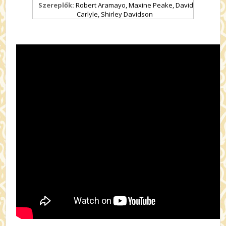
Szereplők:
Robert Aramayo, Maxine Peake, David
Carlyle, Shirley Davidson