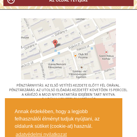
PÉNZTÁRNYITÁS: AZ ELSŐ VETÍTÉS KEZDETE ELŐTT FÉL ÓRÁVAL.
PÉNZTÁRZÁRÁS: AZ UTOLSÓ ELŐADÁS KEZDETÉT KÖVETŐEN 15 PERCCEL.
A KÁVÉZÓ A MOZI NYITVATARTÁSI IDEJÉBEN TART NYITVA.
© URÁNIA NEMZETI FILMSZÍNHÁZ
AZ
ART-MOZI EGYESÜLET
TAGMOZIJA
Annak érdekében, hogy a legjobb
1088 BUDAPEST, RÁKÓCZI ÚT 21.
felhasználói élményt tudjuk nyújtani, az
MEGKÖZELÍTÉS
oldalunk sütiket (cookie-at) használ.
JEGYINFORMÁCIÓ
ÍRJON NEKÜNK!
adatvédelmi nyilatkozat