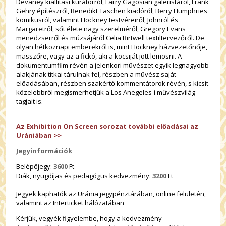
Devaney kiállítási kurátorról, Larry Gagosian galeristáról, Frank
Gehry építészről, Benedikt Taschen kiadóról, Berry Humphries
komikusról, valamint Hockney testvéreiről, Johnról és
Margaretről, sőt élete nagy szerelméről, Gregory Evans
menedzserről és múzsájáról Celia Birtwell textiltervezőről. De
olyan hétköznapi emberekről is, mint Hockney házvezetőnője,
masszőre, vagy az a fickó, aki a kocsiját jött lemosni. A
dokumentumfilm révén a jelenkori művészet egyik legnagyobb
alakjának titkai tárulnak fel, részben a művész saját
előadásában, részben szakértő kommentátorok révén, s kicsit
közelebbről megismerhetjük a Los Anegeles-i művészvilág
tagjait is.
Az Exhibition On Screen sorozat további előadásai az
Urániában >>
Jegyinformációk
Belépőjegy:
3600
Ft
Diák, nyugdíjas és pedagógus kedvezmény:
3200
Ft
Jegyek kaphatók az Uránia jegypénztárában, online felületén,
valamint az Interticket hálózatában
Kérjük, vegyék figyelembe, hogy a kedvezmény