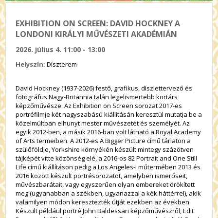
EXHIBITION ON SCREEN: DAVID HOCKNEY A
LONDONI KIRÁLYI MŰVÉSZETI AKADÉMIÁN
2026. július 4. 11:00 - 13:00
Helyszín:
Díszterem
David Hockney (1937-2026) festő, grafikus, díszlettervező és
fotográfus Nagy-Britannia talán legelismertebb kortárs
képzőművésze. Az Exhibition on Screen sorozat 2017-es
portréfilmje két nagyszabású kiállításán keresztül mutatja be a
közelmúltban elhunyt mester művészetét és személyét. Az
egyik 2012-ben, a másik 2016-ban volt látható a Royal Academy
of Arts termeiben. A 2012-es A Bigger Picture című tárlaton a
szülőföldje, Yorkshire környékén készült mintegy százötven
tájképét vitte közönség elé, a 2016-os 82 Portrait and One Still
Life című kiállításon pedig a Los Angeles-i műtermében 2013 és
2016 között készült portrésorozatot, amelyben ismerőseit,
művészbarátait, vagy egyszerűen olyan embereket örökített
meg (ugyanabban a székben, ugyanazzal a kék háttérrel), akik
valamilyen módon keresztezték útját ezekben az években.
Készült például portré John Baldessari képzőművészről, Edit