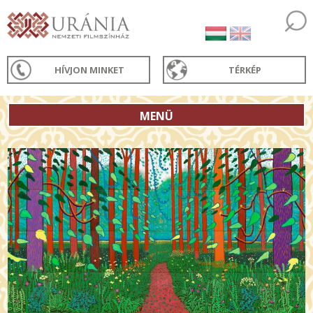
HÍVJON MINKET
TÉRKÉP
MENÜ