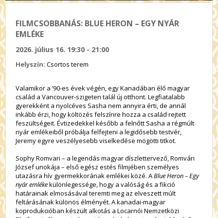
FILMCSOBBANÁS: BLUE HERON – EGY NYÁR
EMLÉKE
2026. július 16. 19:30 - 21:00
Helyszín:
Csortos terem
Valamikor a ’90-es évek végén, egy Kanadában élő magyar
család a Vancouver-szigeten talál új otthont. Legfiatalabb
gyerekként a nyolcéves Sasha nem annyira érti, de annál
inkább érzi, hogy költözés felszínre hozza a család rejtett
feszültségeit. Évtizedekkel később a felnőtt Sasha a régmúlt
nyár emlékeiből próbálja felfejteni a legidősebb testvér,
Jeremy egyre veszélyesebb viselkedése mögötti titkot.
Sophy Romvari – a legendás magyar díszlettervező, Romvári
József unokája – első egész estés filmjében személyes
utazásra hív gyermekkorának emlékei közé. A
Blue Heron – Egy
nyár emléke
különlegessége, hogy a valóság és a fikció
határainak elmosásával teremti meg az elveszett múlt
feltárásának különös élményét. A kanadai-magyar
koprodukcióban készült alkotás a Locarnói Nemzetközi