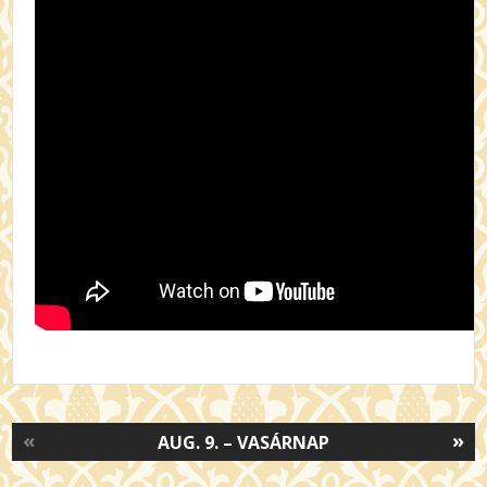
«
»
AUG. 9. – VASÁRNAP