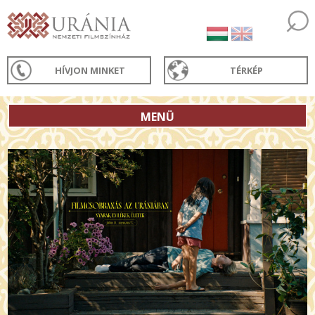
HÍVJON MINKET
TÉRKÉP
MENÜ