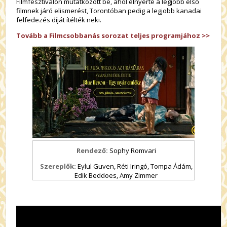
Filmfesztiválon mutatkozott be, ahol elnyerte a legjobb első
filmnek járó elismerést, Torontóban pedig a legjobb kanadai
felfedezés díját ítélték neki.
Tovább a Filmcsobbanás sorozat teljes programjához >>
Rendező:
Sophy Romvari
Szereplők:
Eylul Guven, Réti Iringó, Tompa Ádám,
Edik Beddoes, Amy Zimmer