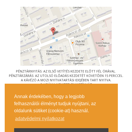
PÉNZTÁRNYITÁS: AZ ELSŐ VETÍTÉS KEZDETE ELŐTT FÉL ÓRÁVAL.
PÉNZTÁRZÁRÁS: AZ UTOLSÓ ELŐADÁS KEZDETÉT KÖVETŐEN 15 PERCCEL.
A KÁVÉZÓ A MOZI NYITVATARTÁSI IDEJÉBEN TART NYITVA.
© URÁNIA NEMZETI FILMSZÍNHÁZ
AZ
ART-MOZI EGYESÜLET
TAGMOZIJA
Annak érdekében, hogy a legjobb
1088 BUDAPEST, RÁKÓCZI ÚT 21.
felhasználói élményt tudjuk nyújtani, az
MEGKÖZELÍTÉS
oldalunk sütiket (cookie-at) használ.
JEGYINFORMÁCIÓ
ÍRJON NEKÜNK!
adatvédelmi nyilatkozat
KÖZÉRDEKŰ ADATOK
SAJTÓ
ADATVÉDELMI TÁJÉKOZTATÓ