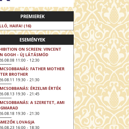
PREMIEREK
LLÓ, HAIFA! (16)
ESEMÉNYEK
HIBITION ON SCREEN: VINCENT
N GOGH - ÚJ LÁTÁSMÓD
6.08.08 11:00 - 12:30
LMCSOBBANÁS: FATHER MOTHER
STER BROTHER
6.08.11 19:30 - 21:30
LMCSOBBANÁS: ÉRZELMI ÉRTÉK
6.08.13 19:30 - 21:45
LMCSOBBANÁS: A SZERETET, AMI
EGMARAD
6.08.18 19:30 - 21:30
GMEZŐK LOVAGJA
6.08.23 16:00 - 18:30