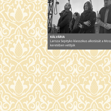
KÁLVÁRIA
Larisza Sepityko klasszikus alkotását a Mos
keretében vetítjük