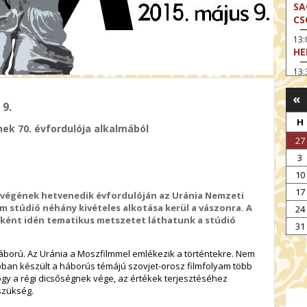
SA
CS
13
HE
13:
A 
«
13
9.
MA
H
nek 70. évfordulója alkalmából
14:
27
ME
3
15
10
MO
17
 végének hetvenedik évfordulóján az Uránia Nemzeti
15
m stúdió néhány kivételes alkotása
kerül
a vászonra
. A
24
OD
aként idén tematikus metszetet láthatunk a stúdió
31
16:
TA
áború. Az Uránia a Moszfilmmel emlékezik a történtekre. Nem
17:
ban készült a háborús témájú szovjet-orosz filmfolyam több
MO
gy a régi dicsőségnek vége, az értékek terjesztéséhez
szükség.
17