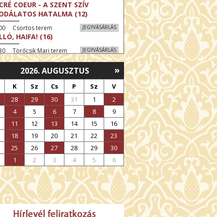
CRÉ COEUR - A SZENT SZÍV
ODÁLATOS HATALMA (12)
:00 Csortos terem
JEGYVÁSÁRLÁS
LLÓ, HAIFA! (16)
30 Törőcsik Mari terem
JEGYVÁSÁRLÁS
KEGYELEM (16)
»
2026. AUGUSZTUS
:30 Díszterem
JEGYVÁSÁRLÁS
GYAR MENYEGZŐ (12)
K
Sz
Cs
P
Sz
V
30 Fábri terem
JEGYVÁSÁRLÁS
28
29
30
31
1
2
SSZI ÉSZAK (12)
4
5
6
7
8
9
:00 Csortos terem
JEGYVÁSÁRLÁS
11
12
13
14
15
16
HÁCS – VILÁGOK HARCA (12)
18
19
20
21
22
23
:30 Díszterem
JEGYVÁSÁRLÁS
25
26
27
28
29
30
ÜSSZEIA (16)
1
2
3
4
5
6
00 Törőcsik Mari terem
JEGYVÁSÁRLÁS
LÁLKOZÁS A BUDDHÁVAL (12)
00 Fábri terem
JEGYVÁSÁRLÁS
MO (12)
:00 Csortos terem
JEGYVÁSÁRLÁS