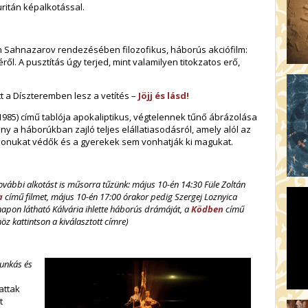
ritán képalkotással.
ren Sahnazarov rendezésében filozofikus, háborús akciófilm:
l. A pusztítás úgy terjed, mint valamilyen titokzatos erő,
tt a Díszteremben lesz a vetítés –
Jöjj és lásd!
i, 1985) című tablója apokaliptikus, végtelennek tűnő ábrázolása
y a háborúkban zajló teljes elállatiasodásról, amely alól az
tthonukat védők és a gyerekek sem vonhatják ki magukat.
vábbi alkotást is műsorra tűzünk: május 10-én 14:30 Füle Zoltán
a
című filmet, május 10-én 17:00 órakor pedig Szergej Loznyica
apon látható Kálvária ihlette háborús drámáját, a
Ködben
című
höz kattintson a kiválasztott címre)
unkás és
attak
t