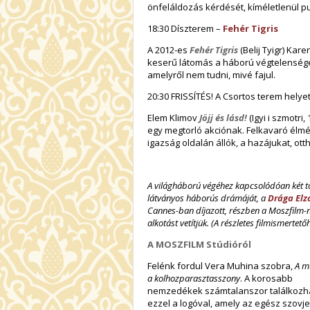
önfeláldozás kérdését, kíméletlenül pu
18:30 Díszterem –
Fehér Tigris
A 2012-es
Fehér Tigris
(Belij Tyigr) Ka
keserű látomás a háború végtelenségérő
amelyről nem tudni, mivé fajul.
20:30 FRISSÍTÉS! A Csortos terem helye
Elem Klimov
Jöjj és lásd!
(Igyi i szmotr
egy megtorló akciónak. Felkavaró élmén
igazság oldalán állók, a hazájukat, o
A világháború végéhez kapcsolódóan két to
látványos háborús drámáját, a
Drága Elz
Cannes-ban díjazott, részben a Moszfilm-n
alkotást vetítjük. (A részletes filmismertető
A MOSZFILM Stúdióról
Felénk fordul Vera Muhina szobra,
A m
a kolhozparasztasszony
. A korosabb
nemzedékek számtalanszor találkozh
ezzel a logóval, amely az egész szovje