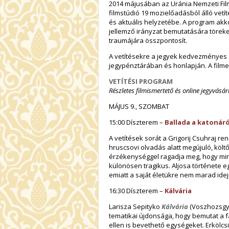
2014 májusában az Uránia Nemzeti Fil
filmstúdió 19 mozielőadásból álló vetí
és aktuális helyzetébe. A program akk
jellemző irányzat bemutatására töreke
traumájára összpontosít.
A vetítésekre a jegyek kedvezményes ár
jegypénztárában és honlapján. A filmeke
VETÍTÉSI PROGRAM
Részletes filmismertető és online jegyvásár
MÁJUS 9., SZOMBAT
15:00 Díszterem –
Ballada a katonáró
A vetítések sorát a Grigorij Csuhraj r
hruscsovi olvadás alatt megújuló, költ
érzékenységgel ragadja meg, hogy min
különösen tragikus. Aljosa története e
emiatt a saját életükre nem marad idej
16:30 Díszterem –
Kálvária
Larisza Sepityko
Kálvária
(Voszhozsgye
tematikai újdonsága, hogy bemutat a f
ellen is bevethető egységeket. Erkölc