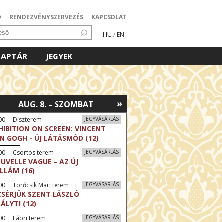
Ó
RENDEZVÉNYSZERVEZÉS
KAPCSOLAT
HU
/
EN
NAPTÁR
JEGYEK
»
AUG. 8. – SZOMBAT
:00 Díszterem
JEGYVÁSÁRLÁS
HIBITION ON SCREEN: VINCENT
N GOGH - ÚJ LÁTÁSMÓD (12)
:00 Csortos terem
JEGYVÁSÁRLÁS
UVELLE VAGUE – AZ ÚJ
LLÁM (16)
00 Törőcsik Mari terem
JEGYVÁSÁRLÁS
CSÉRJÜK SZENT LÁSZLÓ
RÁLYT! (12)
00 Fábri terem
JEGYVÁSÁRLÁS