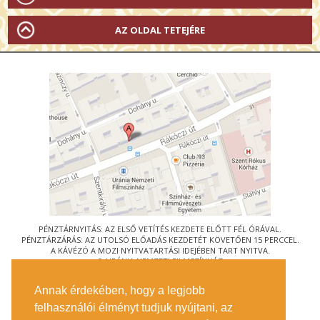
AZ OLDAL TETEJÉRE
PÉNZTÁRNYITÁS: AZ ELSŐ VETÍTÉS KEZDETE ELŐTT FÉL ÓRÁVAL.
PÉNZTÁRZÁRÁS: AZ UTOLSÓ ELŐADÁS KEZDETÉT KÖVETŐEN 15 PERCCEL.
A KÁVÉZÓ A MOZI NYITVATARTÁSI IDEJÉBEN TART NYITVA.
© URÁNIA NEMZETI FILMSZÍNHÁZ
AZ
ART-MOZI EGYESÜLET
TAGMOZIJA
Annak érdekében, hogy a legjobb
1088 BUDAPEST, RÁKÓCZI ÚT 21.
felhasználói élményt tudjuk nyújtani, az