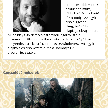
Producer, több mint 35
dokumentumfilm,
többek között az Éltető
tűz alkotója. Az egyik
első független
filmgyártó vállalat
alapítója Ukraj-nában.
A Docudays UA Nemzetközi emberi jogokról szóló
dokumentumfilm fesztivál, valamint az Ukrajna régióiban
megrendezésre kerülő Docudays UA vándorfesztivál egyik
alapítója és első vezetője. Ma a Docudays UA
programigazgatója.
Kapcsolódó műsorok