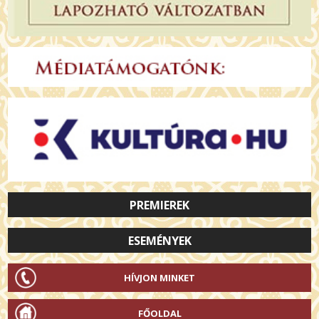
PREMIEREK
ESEMÉNYEK
HÍVJON MINKET
FŐOLDAL