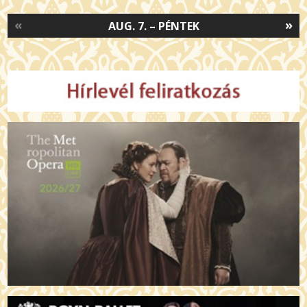
«
»
AUG. 7. – PÉNTEK