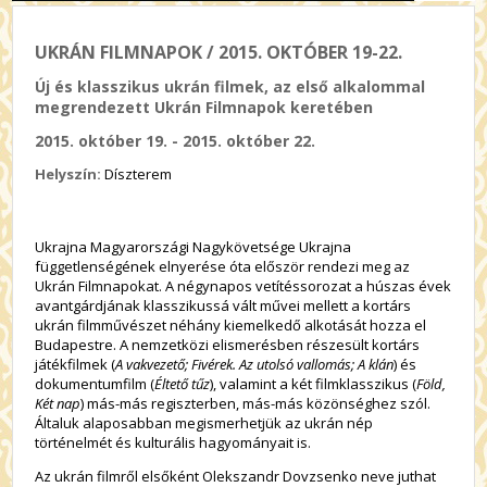
UKRÁN FILMNAPOK / 2015. OKTÓBER 19-22.
Új és klasszikus ukrán filmek, az első alkalommal
megrendezett Ukrán Filmnapok keretében
2015. október 19. - 2015. október 22.
Helyszín:
Díszterem
Ukrajna Magyarországi Nagykövetsége Ukrajna
függetlenségének elnyerése óta először rendezi meg az
Ukrán Filmnapokat. A négynapos vetítéssorozat a húszas évek
avantgárdjának klasszikussá vált művei mellett a kortárs
ukrán filmművészet néhány kiemelkedő alkotását hozza el
Budapestre. A nemzetközi elismerésben részesült kortárs
játékfilmek (
A vakvezető; Fivérek. Az utolsó vallomás; A klán
) és
dokumentumfilm (
Éltető tűz
), valamint a két filmklasszikus (
Föld,
Két nap
) más-más regiszterben, más-más közönséghez szól.
Általuk alaposabban megismerhetjük az ukrán nép
történelmét és kulturális hagyományait is.
Az ukrán filmről elsőként Olekszandr Dovzsenko neve juthat