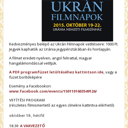
Kedvezményes belépő az Ukrán Filmnapok vetítéseire: 1000 Ft.
Jegyek kaphatók az Uránia jegypénztárában és honlapján.
A filmet eredeti nyelven, angol felirattal, magyar
hangalámondással vetítjük.
A PDF programfüzet letöltéséhez kattintson ide,
vagy a
füzet borítóképére
Esemény a Facebookon:
www.facebook.com/events/1501101603549126/
VETÍTÉSI PROGRAM
(részletes filmismertető az egyes címekre kattintva elérhető)
október 19., hétfő
18:30
A VAKVEZETŐ