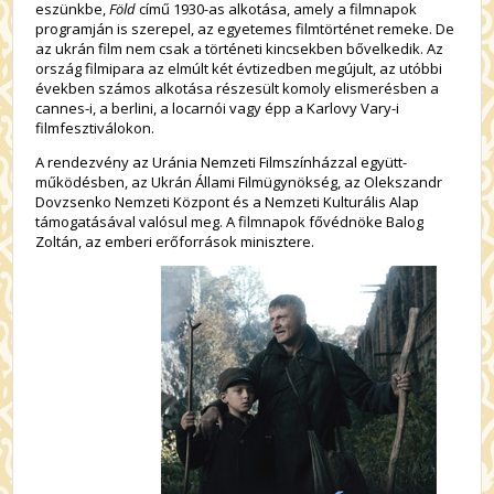
eszünkbe,
Föld
című 1930-as alkotása, amely a filmnapok
programján is szerepel, az egyetemes filmtörténet remeke. De
az ukrán film nem csak a történeti kincsekben bővelkedik. Az
ország filmipara az elmúlt két évtizedben megújult, az utóbbi
években számos alkotása részesült komoly elismerésben a
cannes-i, a berlini, a locarnói vagy épp a Karlovy Vary-i
filmfesztiválokon.
A rendezvény az Uránia Nemzeti Filmszínházzal együtt-
működésben, az Ukrán Állami Filmügynökség, az Olekszandr
Dovzsenko Nemzeti Központ és a Nemzeti Kulturális Alap
támogatásával valósul meg. A filmnapok fővédnöke Balog
Zoltán, az emberi erőforrások minisztere.