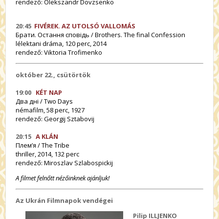
rendező: Olekszandr Dovzsenko
20:45
FIVÉREK. AZ UTOLSÓ VALLOMÁS
Брати. Остання сповідь / Brothers. The final Confession
lélektani dráma, 120 perc, 2014
rendező:
Viktoria Trofimenko
október 22., csütörtök
19:00
KÉT NAP
Два дні / Two Days
némafilm, 58 perc, 1927
rendező:
Georgij Sztabovij
20:15
A KLÁN
Плем’я / The Tribe
thriller, 2014, 132 perc
rendező: Miroszlav Szlabospickij
A filmet felnőtt nézőinknek ajánljuk!
Az Ukrán Filmnapok vendégei
Pilip ILLJENKO