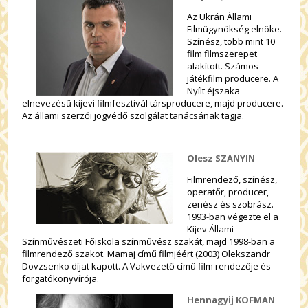
Az Ukrán Állami
Filmügynökség elnöke.
Színész, több mint 10
film filmszerepet
alakított. Számos
játékfilm producere. A
Nyílt éjszaka
elnevezésű kijevi filmfesztivál társproducere, majd producere.
Az állami szerzői jogvédő szolgálat tanácsának tagja.
Olesz SZANYIN
Filmrendező, színész,
operatőr, producer,
zenész és szobrász.
1993-ban végezte el a
Kijev Állami
Színművészeti Főiskola színművész szakát, majd 1998-ban a
filmrendező szakot. Mamaj című filmjéért (2003) Olekszandr
Dovzsenko díjat kapott. A Vakvezető című film rendezője és
forgatókönyvírója.
Hennagyij KOFMAN