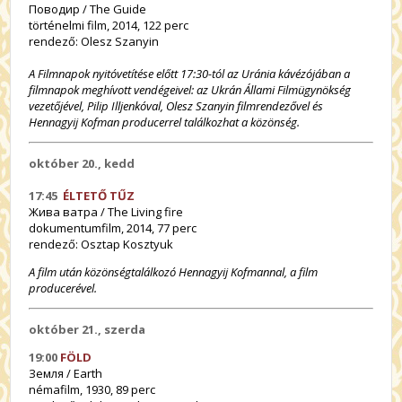
Поводир / The Guide
történelmi film, 2014, 122 perc
rendező: Olesz Szanyin
A Filmnapok nyitóvetítése előtt 17:30-tól az Uránia kávézójában a
filmnapok meghívott vendégeivel: az Ukrán Állami Filmügynökség
vezetőjével, Pilip Illjenkóval, Olesz Szanyin filmrendezővel és
Hennagyij Kofman producerrel találkozhat a közönség.
október 20., kedd
17:45
ÉLTETŐ TŰZ
Жива ватра / The Living fire
dokumentumfilm, 2014, 77 perc
rendező: Osztap Kosztyuk
A film után közönségtalálkozó Hennagyij Kofmannal, a film
producerével.
október 21., szerda
19:00
FÖLD
Земля / Earth
némafilm, 1930, 89 perc