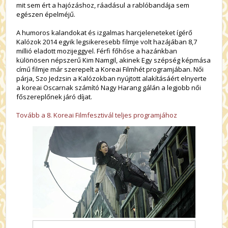
mit sem ért a hajózáshoz, ráadásul a rablóbandája sem
egészen épelméjű.
A humoros kalandokat és izgalmas harcjeleneteket ígérő
Kalózok 2014 egyik legsikeresebb filmje volt hazájában 8,7
millió eladott mozijeggyel. Férfi főhőse a hazánkban
különösen népszerű Kim Namgil, akinek Egy szépség képmása
című filmje már szerepelt a Koreai Filmhét programjában. Női
párja, Szo Jedzsin a Kalózokban nyújtott alakításáért elnyerte
a koreai Oscarnak számító Nagy Harang gálán a legjobb női
főszereplőnek járó díjat.
Tovább a 8. Koreai Filmfesztivál teljes programjához