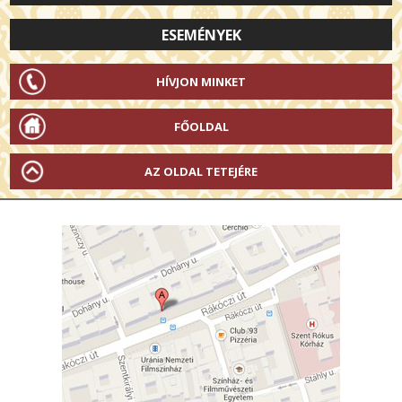
ESEMÉNYEK
HÍVJON MINKET
FŐOLDAL
AZ OLDAL TETEJÉRE