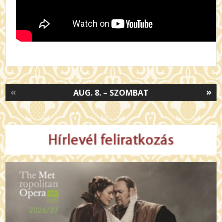
«
»
AUG. 8. – SZOMBAT