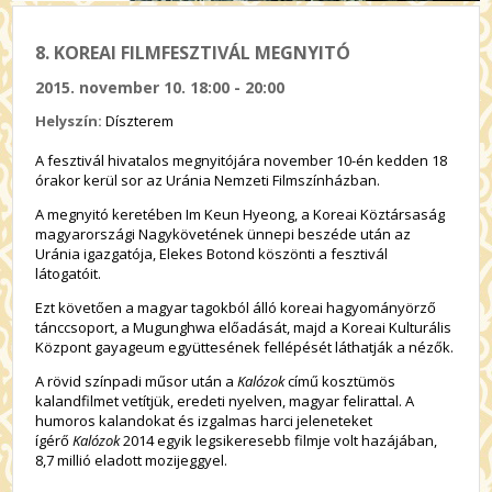
8. KOREAI FILMFESZTIVÁL MEGNYITÓ
2015. november 10. 18:00 - 20:00
Helyszín:
Díszterem
A fesztivál hivatalos megnyitójára november 10-én kedden 18
órakor kerül sor az Uránia Nemzeti Filmszínházban.
A megnyitó keretében Im Keun Hyeong, a Koreai Köztársaság
magyarországi Nagykövetének ünnepi beszéde után az
Uránia igazgatója, Elekes Botond köszönti a fesztivál
látogatóit.
Ezt követően a magyar tagokból álló koreai hagyományörző
tánccsoport, a Mugunghwa előadását, majd a Koreai Kulturális
Központ gayageum együttesének fellépését láthatják a nézők.
A rövid színpadi műsor után a
Kalózok
című kosztümös
kalandfilmet vetítjük, eredeti nyelven, magyar felirattal. A
humoros kalandokat és izgalmas harci jeleneteket
ígérő
Kalózok
2014 egyik legsikeresebb filmje volt hazájában,
8,7 millió eladott mozijeggyel.