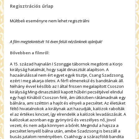
Regisztrációs űrlap
Múltbeli eseményre nem lehet regisztrálni
A film megtekintését
16
éven felüli nézőinknek ajánljuk!
Bővebben a filmről:
A 15. század hajnalán I Szonggje tábornok megdönti a Korjo
királyság hatalmát, hogy saját dinasztiát alapítson. A
hazaárulással nem ért egyet egyik tisztje, Csang Szadzsong,
ezért I meg akarja öletni. A férfi elmenekül és banditának áll.
Néhány évvel később az I által frissen megalapított Csoszon
királyság Ming-dinasztiától kapott hűbéri pecsétjével elindul
egy hajó Kínából Csoszon felé, ám útközben rátámadnak egy
bálnára, ami széttöri a hajót és elnyeli a pecsétet. Az életüket
féltő hivatalnokok a királynak azt hazudják, kalózok rabolták
el az értékes kincset, így elrendelik a kalózok levadászását. A
kalózokat azonban egy gyönyörű és veszélyes nő, Jovol
vezeti, és nem adja könnyen a bőrét. Megindul a hajsza a
pecsétet lenyelő bálna után, amibe Szadzsong is beszáll a
busás jutalom reményében. Csakhogy a szárazföldi bandita