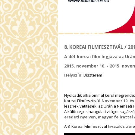
8. KOREAI FILMFESZTIVÁL / 20
A dél-koreai film legjava az Urá
2015. november 10. - 2015. nove
Helyszín:
Díszterem
Nyolcadik alkalommal kerül megrende
Koreai Filmfesztivál.
November 10. és 
lesznek vetítések, az Uránia Nemzeti
A különleges hangulati világot sugárzó
eredeti nyelven, magyar felirattal
v
A 8. Koreai Filmfesztivál hivatalos traile