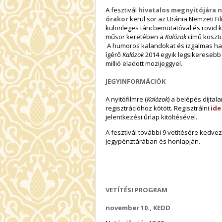
A fesztivál
hivatalos megnyitójára 
órakor
kerül sor az Uránia Nemzeti F
különleges táncbemutatóval és rövid k
műsor keretében a
Kalózok
című kosztü
A humoros kalandokat és izgalmas har
ígérő
Kalózok
2014 egyik legsikeresebb f
millió eladott mozijeggyel.
JEGYINFORMÁCIÓK
A nyitófilmre (
Kalózok
) a belépés díjtal
regisztrációhoz kötött. Regisztrálni
ide
jelentkezési űrlap kitöltésével.
A fesztivál további 9 vetítésére kedve
jegypénztárában és honlapján.
VETÍTÉSI PROGRAM
november 10., KEDD