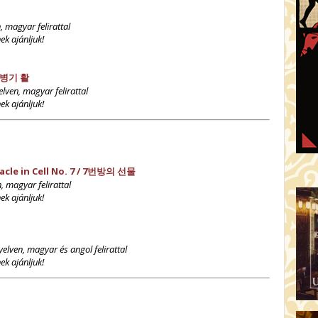
, magyar felirattal
ek ajánljuk!
최종병기 활
elven, magyar felirattal
ek ajánljuk!
le in Cell No. 7 /
7번방의 선물
, magyar felirattal
ek ajánljuk!
yelven, magyar és angol felirattal
ek ajánljuk!