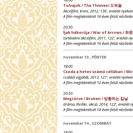
Tolvajok / The Thieves/ 도둑들
Akciófilm, krimi, 2012, 136',
eredeti nyelven
A film megtekintését
16
éven felüli nézőinkn
20:30
Íjak háborúja / War of Arrows / 
történelmi akciófilm, 2011, 122',
eredeti ny
A film megtekintését
16
éven felüli nézőinkn
november 13., PÉNTEK
18:00
Csoda a hetes számú cellában / Mirac
családi vígjáték, 2013, 127',
eredeti nyelven
A film megtekintését
12
éven felüli nézőinkn
20:30
Megtörve / Broken /
방황하는 칼날
dráma, thriller, akció, 2014, 122', e
redeti n
A film megtekintését
18
éven felüli nézőinkn
november 14., SZOMBAT
18:00