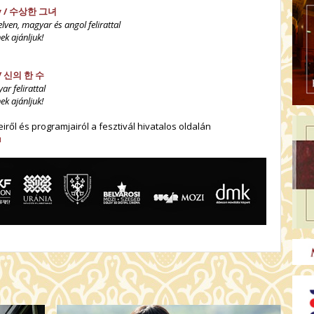
 /
수상한 그녀
elven, magyar és angol felirattal
ek ajánljuk!
 / 신의 한 수
ar felirattal
ek ajánljuk!
eiről és programjairól a fesztivál hivatalos oldalán
u