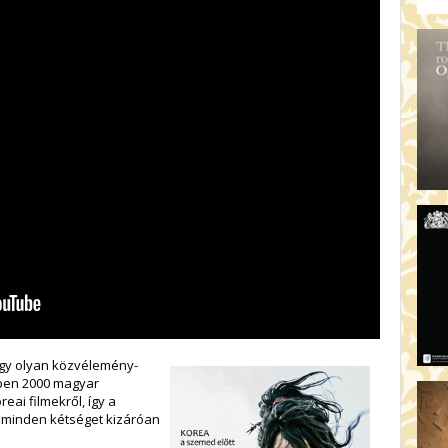
egy olyan közvélemény-
yben 2000 magyar
eai filmekről, így a
, minden kétséget kizáróan