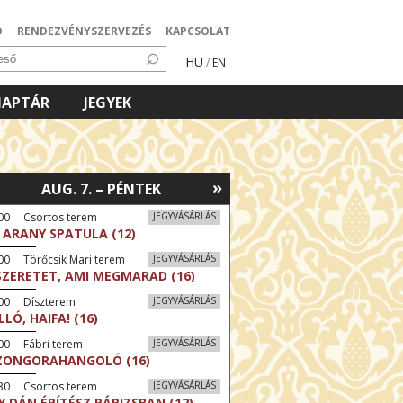
Ó
RENDEZVÉNYSZERVEZÉS
KAPCSOLAT
HU
/
EN
NAPTÁR
JEGYEK
»
AUG. 7. – PÉNTEK
:00 Csortos terem
JEGYVÁSÁRLÁS
 ARANY SPATULA (12)
00 Törőcsik Mari terem
JEGYVÁSÁRLÁS
SZERETET, AMI MEGMARAD (16)
:00 Díszterem
JEGYVÁSÁRLÁS
LLÓ, HAIFA! (16)
00 Fábri terem
JEGYVÁSÁRLÁS
ZONGORAHANGOLÓ (16)
:30 Csortos terem
JEGYVÁSÁRLÁS
Y DÁN ÉPÍTÉSZ PÁRIZSBAN (12)