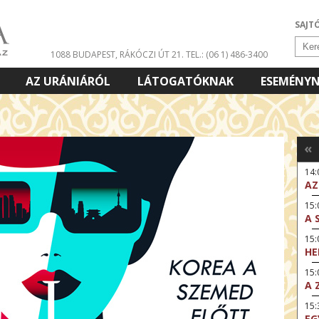
SAJT
1088 BUDAPEST, RÁKÓCZI ÚT 21.
TEL.: (06 1) 486-3400
AZ URÁNIÁRÓL
LÁTOGATÓKNAK
ESEMÉNY
«
14
AZ
15:
A 
15
HE
15:
A 
15
EG