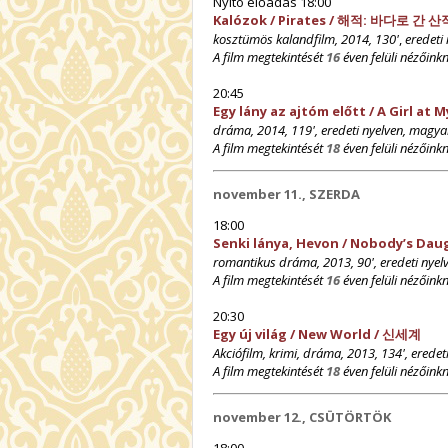
Nyitó előadás 18:00
Kalózok / Pirates / 해적: 바다로 간 산
kosztümös kalandfilm, 2014, 130'
,
eredeti 
A film megtekintését
16
éven felüli nézőinkn
20:45
Egy lány az ajtóm előtt / A Girl at
dráma, 2014, 119', e
redeti nyelven, magyar
A film megtekintését
18
éven felüli nézőinkn
november 11., SZERDA
18:00
Senki lánya, Hevon / Nobody’s 
romantikus dráma, 2013, 90', e
redeti nyel
A film megtekintését
16
éven felüli nézőinkn
20:30
Egy új világ / New World / 신세계
Akciófilm, krimi, dráma, 2013, 134',
eredet
A film megtekintését
18
éven felüli nézőinkn
november 12., CSÜTÖRTÖK
18:00