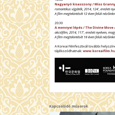
Nagyanyó kisasszony / Miss Granny
romantikus vígjáték, 2014, 124',
eredeti ny
A film megtekintését
12
éven felüli nézőinkn
20:30
A mennyei lépés / The Divine Move
akciófilm, 2014, 117',
eredeti nyelven, magy
A film megtekintését
18
éven felüli nézőinkn
A Koreai Filmfesztivál további helyszín
tájékozódhatnak:
www.koreaifilm.h
Kapcsolódó műsorok