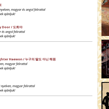
적
nyelven, magyar és angol felirattal
ek ajánljuk!
 My Door / 도희야
 és angol felirattal
ek ajánljuk!
Daughter Haewon / 누구의 딸도 아닌 해원
ven, magyar felirattal
ek ajánljuk!
i nyelven, magyar felirattal
ek ajánljuk!