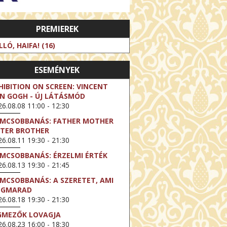
PREMIEREK
LLÓ, HAIFA! (16)
ESEMÉNYEK
HIBITION ON SCREEN: VINCENT
N GOGH - ÚJ LÁTÁSMÓD
6.08.08 11:00 - 12:30
LMCSOBBANÁS: FATHER MOTHER
STER BROTHER
6.08.11 19:30 - 21:30
LMCSOBBANÁS: ÉRZELMI ÉRTÉK
6.08.13 19:30 - 21:45
LMCSOBBANÁS: A SZERETET, AMI
EGMARAD
6.08.18 19:30 - 21:30
GMEZŐK LOVAGJA
6.08.23 16:00 - 18:30