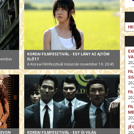
HE
EX
KOREAI FILMFESZTIVÁL - EGY LÁNY AZ AJTÓM
VA
november
ELŐTT
202
A Koreai Filmfesztivál műsorán november 10. 20:45
FI
SI
202
FI
202
FI
M
202
JÉ
202
 HEVON
KOREAI FILMFESZTIVÁL - EGY ÚJ VILÁG