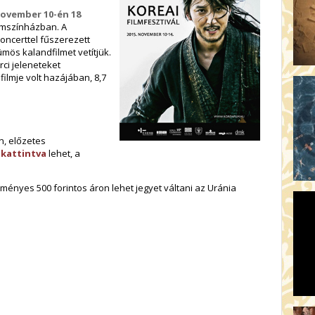
november 10-én 18
ilmszínházban. A
oncerttel fűszerezett
mös kalandfilmet vetítjük.
ci jeleneteket
ilmje volt hazájában, 8,7
an, előzetes
 kattintva
lehet, a
zményes 500 forintos áron lehet jegyet váltani az Uránia