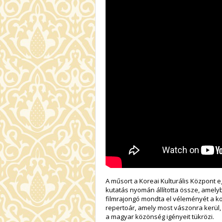
A műsort a Koreai Kulturális Központ 
kutatás nyomán állította össze, amel
filmrajongó mondta el véleményét a kor
repertoár, amely most vászonra kerül
a magyar közönség igényeit tükrözi.