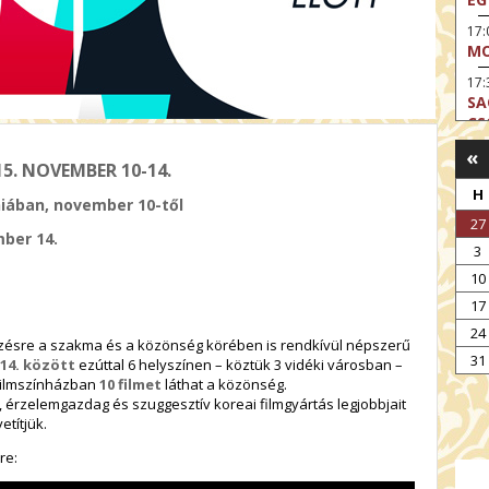
17
MO
17:
SA
CS
«
17:
15. NOVEMBER 10-14.
SZ
H
niában, november 10-től
17
27
MO
mber 14.
3
19
OD
10
17
19
ME
24
zésre a szakma és a közönség körében is rendkívül népszerű
19:
31
14. között
ezúttal 6 helyszínen – köztük 3 vidéki városban –
KE
 Filmszínházban
10 filmet
láthat a közönség.
, érzelemgazdag és szuggesztív koreai filmgyártás legjobbjait
20:
etítjük.
AZ
re: