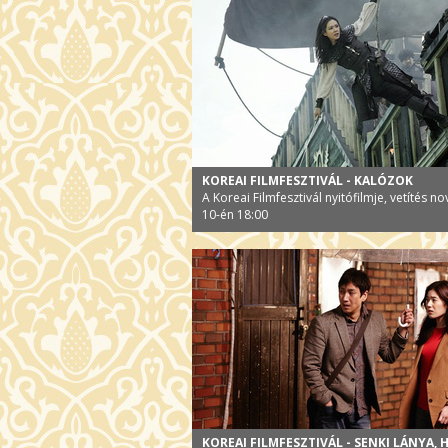
KOREAI FILMFESZTIVÁL - KALÓZOK
A Koreai Filmfesztivál nyitófilmje, vetítés 
10-én 18:00
KOREAI FILMFESZTIVÁL - SENKI LÁNYA,