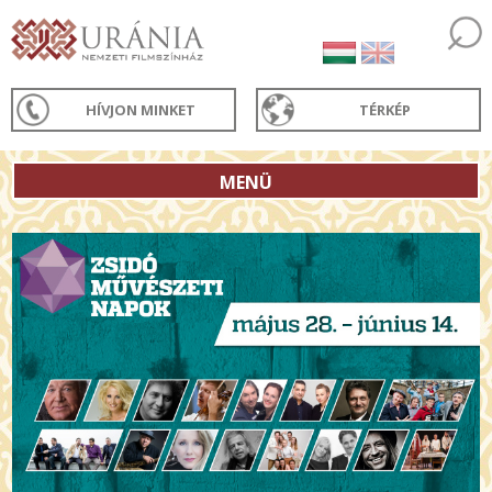
HÍVJON MINKET
TÉRKÉP
MENÜ