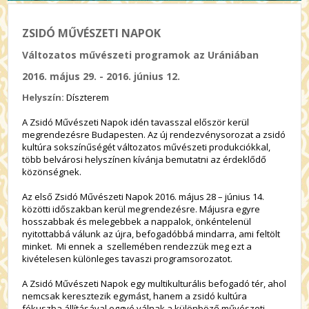
ZSIDÓ MŰVÉSZETI NAPOK
Változatos művészeti programok az Urániában
2016. május 29. - 2016. június 12.
Helyszín:
Díszterem
A Zsidó Művészeti Napok idén tavasszal először kerül
megrendezésre Budapesten. Az új rendezvénysorozat a zsidó
kultúra sokszínűségét változatos művészeti produkciókkal,
több belvárosi helyszínen kívánja bemutatni az érdeklődő
közönségnek.
Az első Zsidó Művészeti Napok 2016. május 28 – június 14.
közötti időszakban kerül megrendezésre. Májusra egyre
hosszabbak és melegebbek a nappalok, önkéntelenül
nyitottabbá válunk az újra, befogadóbbá mindarra, ami feltölt
minket. Mi ennek a szellemében rendezzük meg ezt a
kivételesen különleges tavaszi programsorozatot.
A Zsidó Művészeti Napok egy multikulturális befogadó tér, ahol
nemcsak keresztezik egymást, hanem a zsidó kultúra
fókuszba állításával eggyé válnak a különböző művészeti