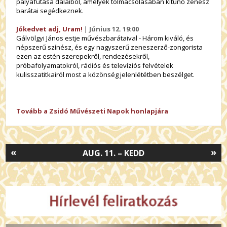
pályafutása dalaiból, amelyek tolmácsolásában kitűnő zenész
barátai segédkeznek.
Jókedvet adj, Uram!
|
Június 12. 19:00
Gálvölgyi János estje művészbarátaival - Három kiváló, és
népszerű színész, és egy nagyszerű zeneszerző-zongorista
ezen az estén szerepekről, rendezésekről,
próbafolyamatokról, rádiós és televíziós felvételek
kulisszatitkairól most a közönség jelenlététben beszélget.
Tovább a Zsidó Művészeti Napok honlapjára
«
»
AUG. 11. – KEDD