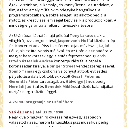
ágak. A színház, a komoly-, és könnyűzene, az irodalom, a
film, a tánc, amely műfajok mindegyike hangsúlyos a
programsorozatban, a sokféleséget, az alkotók pedig a
nyitott, és kreativ szellemiséget képviselik a produkcióikban. A
minőségre garancia a felkért művészek névsora.
Az Urániában látható majd például
Tony Lakatos
, aki a
világhírű jazz zongoristával,
Jasper van't Hof
fal közösen lép
fel. Koncertet ad a friss Liszt Ferenc-díjas művész is,
Lajkó
Félix
, aki ezúttal vonós triójával lép az Uránia színpadára. A
magyar beat korszak egy jelentős fejezetét pedig
Lerch
István
és
Malek Andrea
koncertje idézi fel a capella
koronázatlan királya, a
Singer Street
vendégszereplésével.
Somló Tamás
egy csokorra valót nyújt át több évtizedes
pályafutása dalaiból, többek között
Geszti Péter
és
Gerendás Péter
társaságában.
Gálvölgyi János
pedig
Hernádi Judit
tal és
Benedek Miklós
sal közös kalandjaikat
osztják meg a közönséggel.
A ZSIMÜ programja az Urániában:
Szó és Zene
| Május 29. 19:00
Négy kiváló magyar író olvassa fel egy-egy szabadon
választott írását, három fantasztikus jazz muzsikus pedig