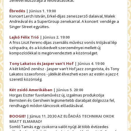
zenével illusztrálja a felolvasásokat.
Ébredés
| Június 1. 19:00
Koncert Lerch István, Erkel-díjas zeneszerző dalaival, Malek
Andreával és a SuperGroup zenekarral. A koncert vendége a
Singer Street együttes.
Lajkó Félix Trió
| Június 2. 19:00
A friss Liszt Ferenc-díjas zseniális művész vonós triójával lép
színpadra, és a közkedvelt szerzeményei mellett új
kompozíciókkal is megörvendezteti a közönséget.
Tony Lakatos és Jasper van’t Hof
| Június 4. 19:00
A két kitűnő zenész - Jasper van't Hof jazz zongorista, és Tony
Lakatos szaxofonos - játékát élvezheti ezen az estén a jazz-t
szerető közönség.
Két zsidó Amerikában
| Június 5. 20:00
Horgas Eszter fuvolaművész új, izgalmas produkciója
Bernstein és Gershwin legismertebb darabjait dolgozza fel,
rendhagyó módon táncosok előadásával.
BOOGIE!
|
Június 11. 20:30
AZ ELŐADÁS TECHNIKAI OKOK
MIATT ELMARAD!
Somló Tamás egy csokorra valót nyújt át több évtizedes