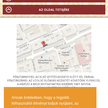
AZ OLDAL TETEJÉRE
PÉNZTÁRNYITÁS: AZ ELSŐ VETÍTÉS KEZDETE ELŐTT FÉL ÓRÁVAL.
PÉNZTÁRZÁRÁS: AZ UTOLSÓ ELŐADÁS KEZDETÉT KÖVETŐEN 15 PERCCEL.
A KÁVÉZÓ A MOZI NYITVATARTÁSI IDEJÉBEN TART NYITVA.
© URÁNIA NEMZETI FILMSZÍNHÁZ
AZ
ART-MOZI EGYESÜLET
TAGMOZIJA
Annak érdekében, hogy a legjobb
1088 BUDAPEST, RÁKÓCZI ÚT 21.
felhasználói élményt tudjuk nyújtani, az
MEGKÖZELÍTÉS