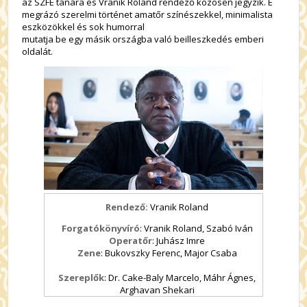
az SZFE tanára és Vranik Roland rendező közösen jegyzik. E
megrázó szerelmi történet amatőr színészekkel, minimalista
eszközökkel és sok humorral
mutatja be egy másik országba való beilleszkedés emberi
oldalát.
Rendező:
Vranik Roland
Forgatókönyvíró
: Vranik Roland, Szabó Iván
Operatőr
: Juhász Imre
Zene
: Bukovszky Ferenc, Major Csaba
Szereplők
: Dr. Cake-Baly Marcelo, Máhr Ágnes,
Arghavan Shekari