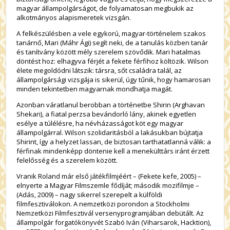
magyar állampolgárságot, de folyamatosan megbukik az
alkotmányos alapismeretek vizsgán.
A felkészülésben a vele egykorú, magyar-történelem szakos
tanárnő, Mari (Máhr Ági) segít neki, de a tanulás közben tanár
és tanítvány között mély szerelem szövődik. Mari hatalmas
döntést hoz: elhagyva férjét a fekete férfihoz költözik. Wilson
élete megoldódni látszik: társra, sőt családra talál, az
állampolgársági vizsgája is sikerül, úgy tűnik, hogy hamarosan
minden tekintetben magyarnak mondhatja magát.
Azonban váratlanul berobban a történetbe Shirin (Arghavan
Shekari), a fiatal perzsa bevándorló lány, akinek egyetlen
esélye a túlélésre, ha névházasságot köt egy magyar
állampolgárral. Wilson szolidaritásból a lakásukban bújtatja
Shirint, így a helyzet lassan, de biztosan tarthatatlanná válik: a
férfinak mindenképp döntenie kell a menekülttárs iránt érzett
felelősség és a szerelem között.
Vranik Roland már első játékfilmjéért – (Fekete kefe, 2005) –
elnyerte a Magyar Filmszemle fődíját; második mozifilmje –
(Adás, 2009) – nagy sikerrel szerepelt a külföldi
filmfesztiválokon. A nemzetközi porondon a Stockholmi
Nemzetközi Filmfesztivál versenyprogramjában debütált. Az
állampolgár forgatókönyvét Szabó Iván (Viharsarok, Hacktion),