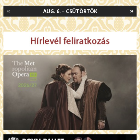
«
»
AUG. 6. – CSÜTÖRTÖK