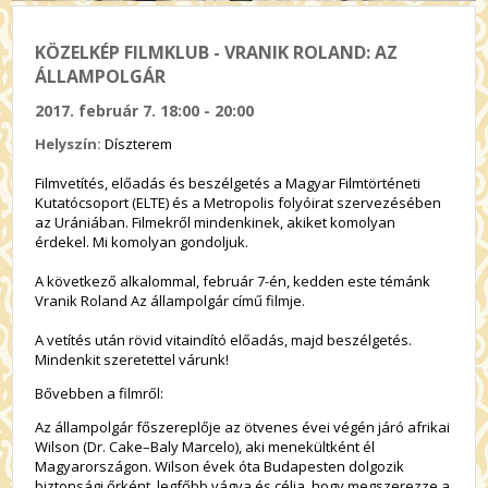
KÖZELKÉP FILMKLUB - VRANIK ROLAND: AZ
ÁLLAMPOLGÁR
2017. február 7. 18:00 - 20:00
Helyszín:
Díszterem
Filmvetítés, előadás és beszélgetés a Magyar Filmtörténeti
Kutatócsoport (ELTE) és a Metropolis folyóirat szervezésében
az Urániában. Filmekről mindenkinek, akiket komolyan
érdekel. Mi komolyan gondoljuk.
A következő alkalommal, február 7-én, kedden este témánk
Vranik Roland Az állampolgár című filmje.
A vetítés után rövid vitaindító előadás, majd beszélgetés.
Mindenkit szeretettel várunk!
Bővebben a filmről:
Az állampolgár főszereplője az ötvenes évei végén járó afrikai
Wilson (Dr. Cake–Baly Marcelo), aki menekültként él
Magyarországon. Wilson évek óta Budapesten dolgozik
biztonsági őrként, legfőbb vágya és célja, hogy megszerezze a