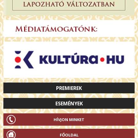
PREMIEREK
ESEMÉNYEK
HÍVJON MINKET
FŐOLDAL