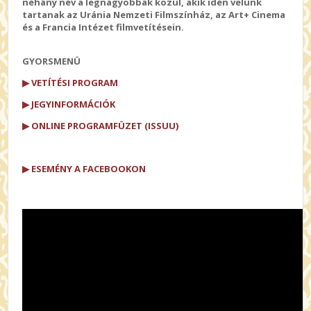
néhány név a legnagyobbak közül, akik idén velünk
tartanak az Uránia Nemzeti Filmszínház, az Art+ Cinema
és a Francia Intézet filmvetítésein.
GYORSMENÜ
▶ VETÍTÉSI PROGRAM
▶ JEGYINFORMÁCIÓK
▶ ONLINE PROGRAMFÜZET (ISSUU)
▶ ESEMÉNY A FACEBOOKON