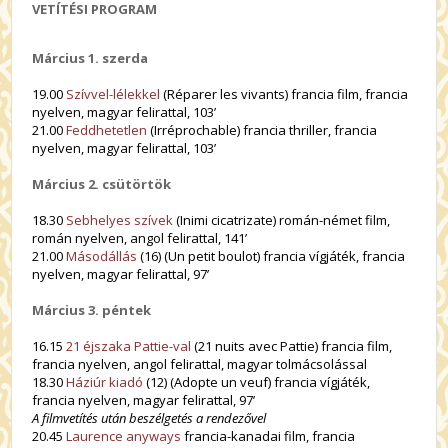
VETÍTÉSI PROGRAM
Március 1. szerda
19.00
Szívvel-lélekkel
(Réparer les vivants) francia film, francia
nyelven, magyar felirattal, 103’
21.00
Feddhetetlen
(Irréprochable) francia thriller, francia
nyelven, magyar felirattal, 103’
Március 2. csütörtök
18.30
Sebhelyes szívek
(
Inimi cicatrizate
) román-német film,
román nyelven, angol felirattal, 141’
21.00
Másodállás
(16) (Un petit boulot) francia vígjáték, francia
nyelven, magyar felirattal, 97’
Március 3. péntek
16.15
21 éjszaka Pattie-val
(21 nuits avec Pattie) francia film,
francia nyelven, angol felirattal, magyar tolmácsolással
18.30
Háziúr kiadó
(12) (Adopte un veuf) francia vígjáték,
francia nyelven, magyar felirattal, 97’
A filmvetítés után beszélgetés a rendezővel
20.45
Laurence anyways
francia-kanadai film, francia