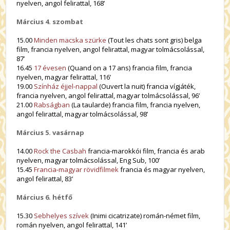
nyelven, angol felirattal, 168’
Március 4. szombat
15.00
Minden macska szürke
(Tout les chats sont gris) belga
film, francia nyelven, angol felirattal, magyar tolmácsolással,
87’
16.45
17 évesen
(Quand on a 17 ans) francia film, francia
nyelven, magyar felirattal, 116’
19.00
Színház éjjel-nappal
(Ouvert la nuit) francia vígjáték,
francia nyelven, angol felirattal, magyar tolmácsolással, 96’
21.00
Rabságban
(La taularde) francia film, francia nyelven,
angol felirattal, magyar tolmácsolással, 98’
Március 5. vasárnap
14.00
Rock the Casbah
francia-marokkói film, francia és arab
nyelven, magyar tolmácsolással, Eng Sub, 100’
15.45
Francia-magyar rövidfilmek
francia és magyar nyelven,
angol felirattal, 83’
Március 6. hétfő
15.30
Sebhelyes szívek
(
Inimi cicatrizate
) román-német film,
román nyelven, angol felirattal, 141’