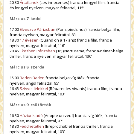
20.30
Ártatlanok
(Les innocentes) francia-lengyel film, francia
és lengyel nyelven, magyar felirattal, 115’
Március 7. kedd
17.00
Elveszve Párizsban
(Paris pieds nus) francia-belga film,
francia nyelven, magyar felirattal, 83’
18.30
17 évesen
(Quand on a 17 ans) francia film, francia
nyelven, magyar felirattal, 116’
20.45
Eközben Párizsban
(16) (Nocturama) francia-német-belga
thriller, francia nyelven, magyar felirattal, 130’
Március 8. szerda
15.00
Baden Baden
francia-belga vígjáték, francia
nyelven, angol felirattal, 95’
16.45
Szívvel-lélekkel
(Réparer les vivants) francia film, francia
nyelven, magyar felirattal, 103’
Március 9. csütörtök
16.30
Háziúr kiadó
(Adopte un veuf) francia vígjáték, francia
nyelven, magyar felirattal, 97’
18.30
Feddhetetlen
(Irréprochable) francia thriller, francia
nyelven, magyar felirattal, 103’