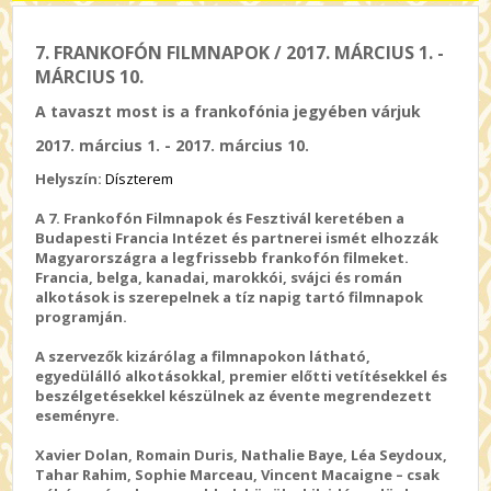
7. FRANKOFÓN FILMNAPOK / 2017. MÁRCIUS 1. -
MÁRCIUS 10.
A tavaszt most is a frankofónia jegyében várjuk
2017. március 1. - 2017. március 10.
Helyszín:
Díszterem
A 7. Frankofón Filmnapok és Fesztivál keretében a
Budapesti Francia Intézet és partnerei ismét elhozzák
Magyarországra a legfrissebb frankofón filmeket.
Francia, belga, kanadai, marokkói, svájci és román
alkotások is szerepelnek a tíz napig tartó filmnapok
programján.
A szervezők kizárólag a filmnapokon látható,
egyedülálló alkotásokkal, premier előtti vetítésekkel és
beszélgetésekkel készülnek az évente megrendezett
eseményre.
Xavier Dolan, Romain Duris, Nathalie Baye, Léa Seydoux,
Tahar Rahim, Sophie Marceau, Vincent Macaigne – csak