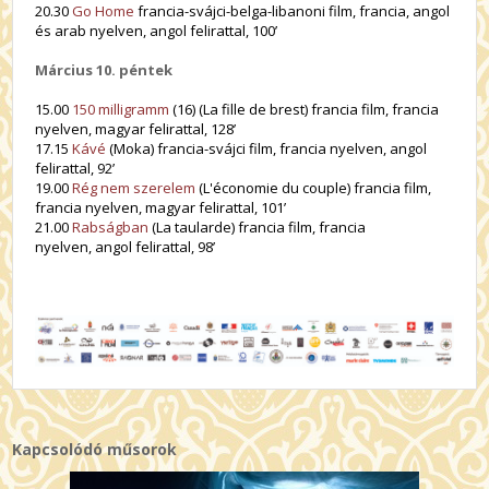
20.30
Go Home
francia-svájci-belga-libanoni film, francia, angol
és arab nyelven, angol felirattal, 100’
Március 10. péntek
15.00
150 milligramm
(16) (La fille de brest) francia film, francia
nyelven, magyar felirattal, 128’
17.15
Kávé
(Moka) francia-svájci film, francia nyelven, angol
felirattal, 92’
19.00
Rég nem szerelem
(L'économie du couple)
francia film,
francia nyelven, magyar felirattal, 101’
21.00
Rabságban
(La taularde) francia film, francia
nyelven, angol felirattal, 98’
Kapcsolódó műsorok